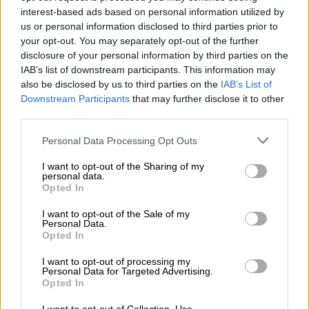
Τραγωδία στον Κολωνό: Αδέλφια οι
interest-based ads based on personal information utilized by
δυο νεκροί από φωτιά σε διαμέρισμα
us or personal information disclosed to third parties prior to
your opt-out. You may separately opt-out of the further
disclosure of your personal information by third parties on the
IAB’s list of downstream participants. This information may
also be disclosed by us to third parties on the
IAB’s List of
Με την κίνηση αυτή, οι
κτηνοτρόφοι
έκαναν
Downstream Participants
that may further disclose it to other
πράξη την απόφασή τους να επεκτείνουν τις
third parties.
δράσεις τους και πέρα από το κεντρικό
Please note that this website/app uses one or more Google
Personal Data Processing Opt Outs
λιμάνι στη Μυτιλήνη. Σύμφωνα με το «Νησί,
services and may gather and store information including but
στόχος του αποκλεισμού είναι να αποτραπεί
not limited to your visit or usage behaviour. You may click to
I want to opt-out of the Sharing of my
personal data.
το ενδεχόμενο αποβίβασης αστυνομικών
grant or deny consent to Google and its third-party tags to
Opted In
use your data for below specified purposes in below Google
δυνάμεων που θα μπορούσαν να
consent section.
I want to opt-out of the Sale of my
μεταφερθούν από την ηπειρωτική Ελλάδα με
Personal Data.
πλοίο.
Opted In
I want to opt-out of processing my
Το λιμάνι του Σιγρίου κατά τους χειμερινούς
Personal Data for Targeted Advertising.
μήνες δεν διαθέτει τακτική ακτοπλοϊκή
Opted In
σύνδεση και παραμένει ουσιαστικά