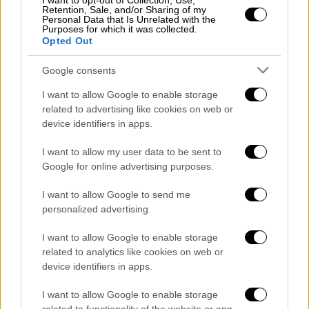
I want to opt-out of Collection, Use,
ανενεργό. Αυτό σημαίνει ότι η κινητοποίηση
Retention, Sale, and/or Sharing of my
Personal Data that Is Unrelated with the
έχει κυρίως προληπτικό και συμβολικό
Purposes for which it was collected.
Opted Out
χαρακτήρα, καθώς δεν επηρεάζει την κίνηση
οχημάτων ή επιβατών.
Google consents
I want to allow Google to enable storage
related to advertising like cookies on web or
device identifiers in apps.
I want to allow my user data to be sent to
Google for online advertising purposes.
I want to allow Google to send me
personalized advertising.
I want to allow Google to enable storage
related to analytics like cookies on web or
Σημειώνεται ότι σήμερα το μεσημέρι θα
device identifiers in apps.
γίνει η συνέλευση των αγροτών και των
I want to allow Google to enable storage
κτηνοτρόφων που θα κρίνει το μέλλον των