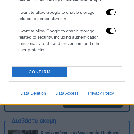
related to functionality of the website or app.
κινητοποιήσεών τους.
I want to allow Google to enable storage
related to personalization.
Τα σχολιά σας δημοσιεύονται άμεσα με δική σας ευθύνη. Το
I want to allow Google to enable storage
ΕΘΝΟΣ θα παρεμβαίνει και τα προσβλητικά σχόλια θα
related to security, including authentication
διαγράφονται
functionality and fraud prevention, and other
user protection.
CONFIRM
Data Deletion
Data Access
Privacy Policy
καταχώρηση
Διαβάστε ακόμη
Κυνήγι χρόνου στα λεωφορεία: Οι οδηγοί