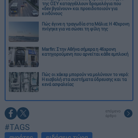
της ΟΣΥ καταγγέλλουν δρομολόγια που
«δεν βγαίνουν» και προειδοποιούν για
κινδύνους
Πώς έγινε η τραγωδία στα Μάλια: Η 40χρονη
πνίγηκε για να σώσει τη φίλη της
Marfin: Στην Αθήνα σήμερα η 46χρονη
κατηγορούμενη που αρνείται κάθε εμπλοκή
Πώς οι χάκερ μπορούν να μολύνουν το νερό:
Η εισβολή στα συστήματα ύδρευσης και τα
κενά ασφαλείας
επόμενο
άρθρο
#TAGS
αγρότες
ειδήσεις τώρα