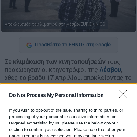
Αποκλεισμός του λιμανιού στη Λέσβο/EUROKINISSI
Προσθέστε το ΕΘΝΟΣ στη Google
Σε κλιμάκωση των κινητοποιήσεών
τους
προχώρησαν οι κτηνοτρόφοι της
Λέσβου
,
χθες το βράδυ 17 Απριλίου, αποκλείοντας το
λιμάνι του Σιγρίου, στο δυτικό άκρο του
νησιού, σε απόσταση 96 χιλιομέτρων από τη
Do Not Process My Personal Information
Μυτιλήνη.
If you wish to opt-out of the sale, sharing to third parties, or
processing of your personal or sensitive information for
ΔΙΑΒΑΣΤΕ ΕΠΙΣΗΣ
targeted advertising by us, please use the below opt-out
section to confirm your selection. Please note that after your
Ελλάδα
|
18.04.2026 08:10
opt-out request is processed you may continue seeing