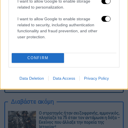
I want to allow Google to enable storage
related to personalization.
Τα σχολιά σας δημοσιεύονται άμεσα με δική σας ευθύνη. Το
I want to allow Google to enable storage
ΕΘΝΟΣ θα παρεμβαίνει και τα προσβλητικά σχόλια θα
διαγράφονται
related to security, including authentication
functionality and fraud prevention, and other
user protection.
CONFIRM
Data Deletion
Data Access
Privacy Policy
καταχώρηση
Διαβάστε ακόμη
O στρατηγός ήταν σχιζοφρενής, εμμονικός,
πλησίαζε τα 75 όταν τον αντάμωσε η δόξα –
Εκείνος που άλλαξε την πορεία της
Ιστορίας!