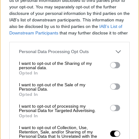
us or personal information disclosed to third parties prior to
Φεύγουν και οι τελευταίοι εκδρομείς
your opt-out. You may separately opt-out of the further
του Πάσχα: Αυξημένη κίνηση σε
disclosure of your personal information by third parties on the
διόδια και λιμάνια
IAB’s list of downstream participants. This information may
also be disclosed by us to third parties on the
IAB’s List of
Downstream Participants
that may further disclose it to other
third parties.
Τρίτη του Πάσχα 14 Απριλίου 2026
Please note that this website/app uses one or more Google
Personal Data Processing Opt Outs
services and may gather and store information including but
Λεωφορεία και Τρόλεϊ:
Συνήθως
not limited to your visit or usage behaviour. You may click to
I want to opt-out of the Sharing of my
personal data.
grant or deny consent to Google and its third-party tags to
εφαρμόζεται πρόγραμμα δρομολογίων
Opted In
use your data for below specified purposes in below Google
Σαββάτου
consent section.
I want to opt-out of the Sale of my
Γραμμή 1 Μετρό:
Δρομολόγια ανά 7,5' μεταξύ
Personal Data.
Opted In
5:30 – 22:30, ανά 11,5'-15' τις υπόλοιπες
ώρες
I want to opt-out of processing my
Personal Data for Targeted Advertising.
Γραμμή 2 Μετρό:
Δρομολόγια ανά 5' – 8,5' ως
Opted In
τις 23:00, ανά 9,5' αργότερα
I want to opt-out of Collection, Use,
Γραμμή 3 Μετρό:
Δρομολόγια ανά 5' – 7'
Retention, Sale, and/or Sharing of my
μεταξύ 7:00 – 22:00 και ανά 6,5' – 9,5' τις
Personal Data that Is Unrelated with the