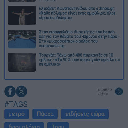
Ελισάβετ Κωνσταντινίδου στο ethnos.gr:
«Κάθε πόλεμος είναι ένας εμφύλιος, όλοι
είμαστε αδέλφια»
Στον εισαγγελέα ο ιδιοκτήτης του beach
bar για τον θάνατο του 4χρονου στην Πάρο -
Στο «μικροσκόπιο» ο ρόλος του
ναυαγοσώστη
Τουρνάς: Πάνω από 400 πυρκαγιές σε 10
ημέρες - «Το 90% των πυρκαγιών οφείλεται
σε αμέλεια»
επόμενο
άρθρο
#TAGS
μετρό
Πάσχα
ειδήσεις τώρα
δρομολόγια
Τραμ