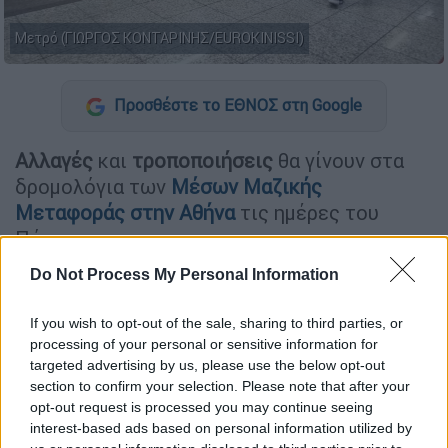
Μετρό (ΓΙΩΡΓΟΣ ΚΟΝΤΑΡΙΝΗΣ/EUROKINISSI)
Προσθέστε το ΕΘΝΟΣ στη Google
Αλλαγές
και
τροποποιήσεις
θα γίνουν στα
δρομολόγια των
Μέσων Μαζικής
Μεταφοράς στην Αθήνα
τις ημέρες του
Πάσχα.
Do Not Process My Personal Information
Σήμερα
Μεγάλο Σάββατο
τα τελευταία
δρομολόγια θα τελειώσουν πριν από τις
If you wish to opt-out of the sale, sharing to third parties, or
23:00. Ειδικότερα:
processing of your personal or sensitive information for
targeted advertising by us, please use the below opt-out
section to confirm your selection. Please note that after your
ΔΙΑΒΑΣΤΕ ΕΠΙΣΗΣ
opt-out request is processed you may continue seeing
interest-based ads based on personal information utilized by
Ελλάδα
|
10.04.2026 10:51