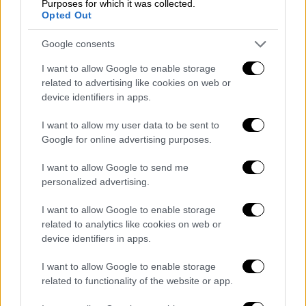
Purposes for which it was collected.
υπόλοιπες ώρες.
Opted Out
Τραμ
: Δρομολόγια ανά 12' ως τις 22:00, ανά
Google consents
15' αργότερα.
I want to allow Google to enable storage
Τετάρτη του Πάσχα 15 Απριλίου 2026
related to advertising like cookies on web or
device identifiers in apps.
Γραμμή 1 Μετρό:
Δρομολόγια ανά 7,5' μεταξύ
5:30 – 22:30, ανά 11,5'-15' τις υπόλοιπες
I want to allow my user data to be sent to
Google for online advertising purposes.
ώρες
Γραμμή 2 Μετρό:
Δρομολόγια ανά 5' – 7'
I want to allow Google to send me
μεταξύ 7:00-21:00, ανά 8,5'-11' τις υπόλοιπες
personalized advertising.
ώρες
I want to allow Google to enable storage
Γραμμή 3 Μετρό:
Δρομολόγια ανά 4,5'-6,5'
related to analytics like cookies on web or
μεταξύ 6:00-20:00, ανά 7'-9,5' τις υπόλοιπες
device identifiers in apps.
ώρες
Τραμ:
Δρομολόγια ανά 12' ως τις 22:00, ανά
I want to allow Google to enable storage
related to functionality of the website or app.
15' αργότερα.