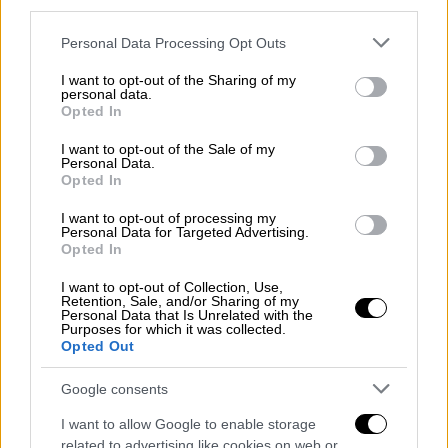
Ελλάδα
|
05.02.2026 10:00
third parties.
Θανάσιμο τροχαίο στη Θηβών-
Please note that this website/app uses one or more Google
Personal Data Processing Opt Outs
Χαλκίδας: Ένας 57χρονος νεκρός και
services and may gather and store information including but
ένας τραυματίας
not limited to your visit or usage behaviour. You may click to
I want to opt-out of the Sharing of my
personal data.
grant or deny consent to Google and its third-party tags to
Opted In
use your data for below specified purposes in below Google
Ελλάδα
|
23.02.2026 19:10
consent section.
I want to opt-out of the Sale of my
Χαλκίδα: Ανήλικος οδηγός χωρίς
Personal Data.
Opted In
δίπλωμα παρέσυρε και τραυμάτισε
15χρονο πεζό
I want to opt-out of processing my
Personal Data for Targeted Advertising.
Opted In
I want to opt-out of Collection, Use,
Retention, Sale, and/or Sharing of my
Σύμφωνα με το
eviathema.gr
, παρά την
άμεση
Personal Data that Is Unrelated with the
Purposes for which it was collected.
επέμβαση των διασωστών
, το πλήρωμα του
Opted Out
ασθενοφόρου διαπίστωσε πως ο 35χρονος
ήταν
ήδη νεκρός
.
Google consents
I want to allow Google to enable storage
Οι Αρχές έθεσαν ως
προτεραιότητα την
related to advertising like cookies on web or