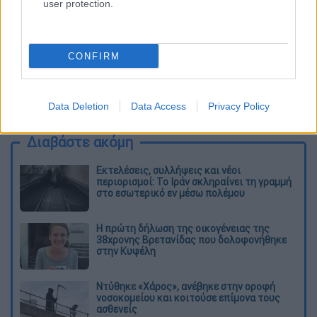
user protection.
CONFIRM
καταχώρηση
Data Deletion
Data Access
Privacy Policy
Διαβάστε ακόμη
Εκτελέσεις, συλλήψεις και νέοι
περιορισμοί: Το Ιράν σκληραίνει τη γραμμή
στο εσωτερικό εν μέσω πολέμου
Η πρώτη δήλωση της οικογένειας της
38χρονης Βρετανίδας που δολοφονήθηκε
στην Κυψέλη
Ντύθηκε «Χάρος», ανέβηκε στην οροφή
νοσοκομείου και κοιτούσε επίμονα τους
ασθενείς