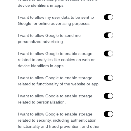
ολοκλήρωση της διαδικασίας
πριν τις 08:00,
device identifiers in apps.
καθ' ότι το περιστατικό σημειώθηκε σε
I want to allow my user data to be sent to
απόσταση αναπνοής
από δημοτικό σχολείο.
Google for online advertising purposes.
Έτσι, η σορός
απομακρύνθηκε εγκαίρως
,
αποτρέποντας το ενδεχόμενο να γίνει
I want to allow Google to send me
μάρτυρας του περιστατικού
η σχολική
personalized advertising.
κοινότητα.
I want to allow Google to enable storage
related to analytics like cookies on web or
Οριστικές
απαντήσεις για τα αίτια
του
device identifiers in apps.
θανάτου πλέον
αναμένεται να δώσει
η
νεκροψία-νεκροτομή.
I want to allow Google to enable storage
related to functionality of the website or app.
I want to allow Google to enable storage
Τα σχολιά σας δημοσιεύονται άμεσα με δική σας ευθύνη. Το
related to personalization.
ΕΘΝΟΣ θα παρεμβαίνει και τα προσβλητικά σχόλια θα
διαγράφονται
I want to allow Google to enable storage
related to security, including authentication
functionality and fraud prevention, and other