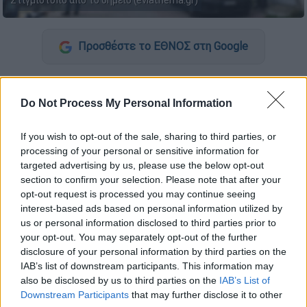
Στιγμιότυπο από το σημείο (eviathema.gr)
Προσθέστε το ΕΘΝΟΣ στη Google
Ένα
θρίλερ εκτυλίσσεται
τις τελευταίες
ώρες στη
Χαλκίδα
, καθώς ένας
35χρονος
Do Not Process My Personal Information
εντοπίστηκε νεκρός
μέσα στο αυτοκίνητό
του.
If you wish to opt-out of the sale, sharing to third parties, or
processing of your personal or sensitive information for
Το μακάβριο θέαμα
αντίκρισαν περίοικοι
targeted advertising by us, please use the below opt-out
section to confirm your selection. Please note that after your
σήμερα (12/3) λίγο μετά τις 07:00, όταν
opt-out request is processed you may continue seeing
πλησίασαν το όχημα που ήταν
παρκαρισμένο
interest-based ads based on personal information utilized by
δίπλα στην είσοδο
του 10ου Δημοτικού
us or personal information disclosed to third parties prior to
Σχολείου
Χαλκίδας.
your opt-out. You may separately opt-out of the further
disclosure of your personal information by third parties on the
IAB’s list of downstream participants. This information may
ΔΙΑΒΑΣΤΕ ΕΠΙΣΗΣ
also be disclosed by us to third parties on the
IAB’s List of
Downstream Participants
that may further disclose it to other