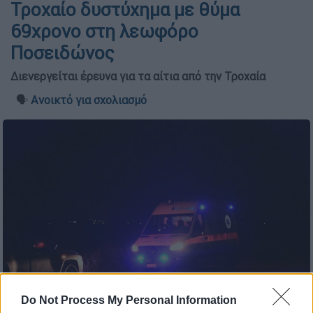
Τροχαίο δυστύχημα με θύμα
69χρονο στη λεωφόρο
Ποσειδώνος
Διενεργείται έρευνα για τα αίτια από την Τροχαία
🗣️
Ανοικτό για σχολιασμό
Do Not Process My Personal Information
(Βασίλης Παπαδόπουλος/Eurokinissi)