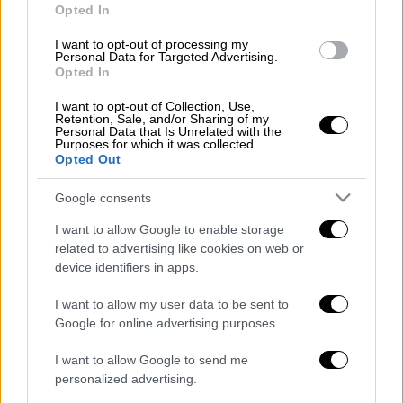
Opted In
ΔΙΑΒΑΣΤΕ ΕΠΙΣΗΣ
I want to opt-out of processing my
Ελλάδα
|
26.02.2026 05:50
Personal Data for Targeted Advertising.
Opted In
Σε οριακή κατάσταση ο Έβρος: Πάνω
από 150.000 στρέμματα πλημμύρισαν
I want to opt-out of Collection, Use,
Retention, Sale, and/or Sharing of my
- Στα επτά μέτρα η στάθμη του νερού
Personal Data that Is Unrelated with the
Purposes for which it was collected.
Opted Out
Google consents
Για τα ακριβή αίτια και τις συνθήκες κάτω
I want to allow Google to enable storage
από τις οποίες σημειώθηκε το τραγικό
related to advertising like cookies on web or
τροχαίο δυστύχημα διενεργείται έρευνα από
device identifiers in apps.
την
Ελληνική Αστυνομία.
I want to allow my user data to be sent to
Google for online advertising purposes.
I want to allow Google to send me
Τα σχολιά σας δημοσιεύονται άμεσα με δική σας ευθύνη. Το
ΕΘΝΟΣ θα παρεμβαίνει και τα προσβλητικά σχόλια θα
personalized advertising.
διαγράφονται