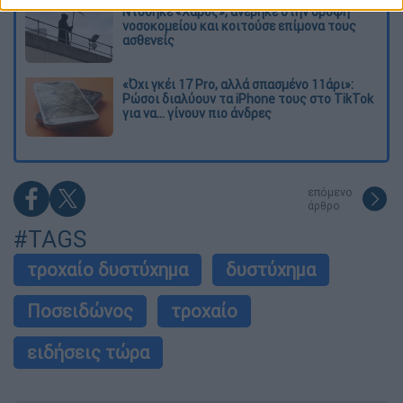
Ντύθηκε «Χάρος», ανέβηκε στην οροφή
νοσοκομείου και κοιτούσε επίμονα τους
ασθενείς
«Όχι γκέι 17 Pro, αλλά σπασμένο 11άρι»:
Ρώσοι διαλύουν τα iPhone τους στο TikTok
για να... γίνουν πιο άνδρες
επόμενο
άρθρο
#TAGS
τροχαίο δυστύχημα
δυστύχημα
Ποσειδώνος
τροχαίο
ειδήσεις τώρα