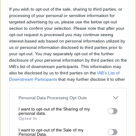
If you wish to opt-out of the sale, sharing to third parties, or
processing of your personal or sensitive information for
Προσθέστε το ΕΘΝΟΣ στη Google
targeted advertising by us, please use the below opt-out
section to confirm your selection. Please note that after your
Θανατηφόρο ατύχημα
με θύμα έναν 69χρονο
opt-out request is processed you may continue seeing
interest-based ads based on personal information utilized by
άνδρα σημειώθηκε τα μεσάνυχτα της
us or personal information disclosed to third parties prior to
Τετάρτης (25/2)
στη Λεωφόρο Ποσειδώνος,
your opt-out. You may separately opt-out of the further
στο ρεύμα προς Γλυφάδα, στο ύψος του
disclosure of your personal information by third parties on the
Ελληνικού.
IAB’s list of downstream participants. This information may
also be disclosed by us to third parties on the
IAB’s List of
Τι συνέβη
Downstream Participants
that may further disclose it to other
third parties.
Σύμφωνα με τις πρώτες πληροφορίες, ΙΧ
Please note that this website/app uses one or more Google
Personal Data Processing Opt Outs
που οδηγούσε ένας 19χρονος νεαρός και
services and may gather and store information including but
κινούνταν επί της
Λεωφόρου
Ποσειδώνος
,
not limited to your visit or usage behaviour. You may click to
I want to opt-out of the Sharing of my
personal data.
στο ύψος της οδού Ζήτα, παρέσυρε τον
grant or deny consent to Google and its third-party tags to
Opted In
use your data for below specified purposes in below Google
69χρονο πεζό, τραυματίζοντάς τον θανάσιμα.
consent section.
I want to opt-out of the Sale of my
Personal Data.