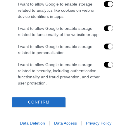
I want to allow Google to enable storage
related to analytics like cookies on web or
device identifiers in apps.
I want to allow Google to enable storage
related to functionality of the website or app.
I want to allow Google to enable storage
related to personalization.
καταχώρηση
I want to allow Google to enable storage
related to security, including authentication
Διαβάστε ακόμη
functionality and fraud prevention, and other
user protection.
Εκτελέσεις, συλλήψεις και νέοι
περιορισμοί: Το Ιράν σκληραίνει τη γραμμή
στο εσωτερικό εν μέσω πολέμου
CONFIRM
Η πρώτη δήλωση της οικογένειας της
38χρονης Βρετανίδας που δολοφονήθηκε
στην Κυψέλη
Data Deletion
Data Access
Privacy Policy