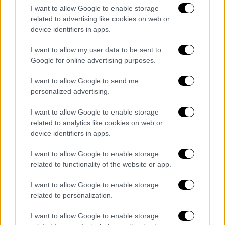
υπουργεία για να μειωθεί η κίνηση βαρέων
I want to allow Google to enable storage
related to advertising like cookies on web or
οχημάτων στον αστικό ιστό. Όπως είπε
device identifiers in apps.
εξετάζεται το κίνητρο μετεγκατάστασης
επιχειρήσεων εκτός Αθήνας.
I want to allow my user data to be sent to
Google for online advertising purposes.
Σημαντικός είναι και ο ρόλος της
Τροχαίας
και του υπουργείου Προστασίας του Πολίτη.
I want to allow Google to send me
personalized advertising.
«Θα δούμε πρωτοβουλίες για την εφαρμογή
του νόμου, την πάταξη του παράνομου
I want to allow Google to enable storage
παρκαρίσματος και την ενίσχυση της οδικής
related to analytics like cookies on web or
ασφάλειας. Ο νέος Κώδικας Οδικής
device identifiers in apps.
Κυκλοφορίας που ψηφίστηκε πριν από έξι
I want to allow Google to enable storage
μήνες αυστηροποιεί τις κυρώσεις, ενώ
related to functionality of the website or app.
προχωρά η τοποθέτηση έξυπνων καμερών
για παραβάσεις και έλεγχο ανασφάλιστων ή
I want to allow Google to enable storage
related to personalization.
χωρίς ΚΤΕΟ οχημάτων», ανέφερε.
I want to allow Google to enable storage
«Προτεραιότητα η αναβάθμιση των