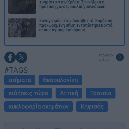
τουρίστα στην Κρήτη: Σε ενήλικη η
πρόταση για σεξουαλική συνεύρεση
Συναγερμός στον Λυκαβηττό: Σορός σε
προχωρημένη σήψη εντοπίστηκε κοντά
στους Αγίους Ισιδώρους
επόμενο
άρθρο
#TAGS
οχήματα
Θεσσαλονίκη
ειδήσεις τώρα
Αττική
Τροχαία
κυκλοφορία οχημάτων
Κηφισός