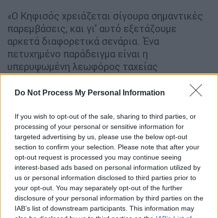
«Ο Κηφισός χρειάζεται σίγουρα σημαντικές
παρεμβάσεις, και γι’ αυτό εξετάζουμε
αρκετά διαφορετικά σενάρια. Ένα
πετυχημένο παράδειγμα είναι η
υπερυψωμένη λεωφόρος ταχείας
κυκλοφορίας (
flyover
) στη Θεσσαλονίκη, η
οποία διπλασιάζει τον όγκο των
Do Not Process My Personal Information
αυτοκινήτων που μπορούν να
εξυπηρετηθούν ανά ώρα, από 5.000 σε 10.000
If you wish to opt-out of the sale, sharing to third parties, or
processing of your personal or sensitive information for
οχήματα. Πρόκειται για ένα πραγματικά
targeted advertising by us, please use the below opt-out
καινοτόμο έργο
που προχωράει με
section to confirm your selection. Please note that after your
γρήγορους ρυθμούς και έχει ήδη μειώσει
opt-out request is processed you may continue seeing
σημαντικά τη συμφόρηση εκεί», τόνισε ο κ.
interest-based ads based on personal information utilized by
us or personal information disclosed to third parties prior to
Δήμας.
your opt-out. You may separately opt-out of the further
disclosure of your personal information by third parties on the
Εξήγησε ωστόσο ότι για την περίοδο
IAB’s list of downstream participants. This information may
κατασκευής, υπάρχει
σκεπτικισμός
για το τι