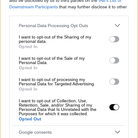
also be disclosed by us to third parties on the
IAB’s List of
θα συμβεί στην Αθήνα, αλλά η εμπειρία της
Downstream Participants
that may further disclose it to other
Θεσσαλονίκης, όπως είπε, δείχνει ότι οι
third parties.
παρεμβάσεις λειτουργούν.
Please note that this website/app uses one or more Google
Personal Data Processing Opt Outs
services and may gather and store information including but
Ο υπουργός υπενθύμισε ότι παράλληλα με
not limited to your visit or usage behaviour. You may click to
I want to opt-out of the Sharing of my
την
υπερυψωμένη λεωφόρο, στη
personal data.
grant or deny consent to Google and its third-party tags to
Opted In
Θεσσαλονίκη
ξεκίνησε η λειτουργία του
use your data for below specified purposes in below Google
consent section.
Μετρό
, ενώ λήφθηκαν μέτρα από την
I want to opt-out of the Sale of my
Personal Data.
Τροχαία και τους Οργανισμούς Τοπικής
Opted In
Αυτοδιοίκησης. «Οι πολίτες βλέπουν
I want to opt-out of processing my
καθημερινά τα 10–11 εργοτάξια στον
Personal Data for Targeted Advertising.
περιφερειακό και αντιλαμβάνονται την
Opted In
πρόοδο των έργων, παρά την ταλαιπωρία
I want to opt-out of Collection, Use,
κατά την κατασκευή», σημείωσε.
Retention, Sale, and/or Sharing of my
Personal Data that Is Unrelated with the
Purposes for which it was collected.
Για το θέμα των
φορτηγών
υποστήριξε ότι η
Opted Out
κυβέρνηση
δεν έκανε «πίσω»
και
Google consents
συνεργάζεται με όλα τα συναρμόδια