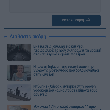
καταχώρηση
Διαβάστε ακόμη
Εκτελέσεις, συλλήψεις και νέοι
περιορισμοί: Το Ιράν σκληραίνει τη γραμμή
στο εσωτερικό εν μέσω πολέμου
Η πρώτη δήλωση της οικογένειας της
38χρονης Βρετανίδας που δολοφονήθηκε
στην Κυψέλη
Ντύθηκε «Χάρος», ανέβηκε στην οροφή
νοσοκομείου και κοιτούσε επίμονα τους
ασθενείς
«Όχι γκέι 17 Pro, αλλά σπασμένο 11άρι»: