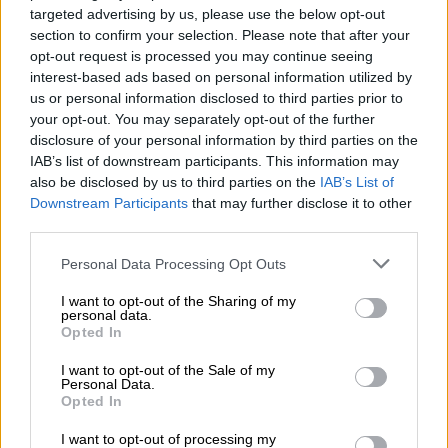
σε κανενός είδους εκσκαφή»
targeted advertising by us, please use the below opt-out
section to confirm your selection. Please note that after your
«Τα
συνεργεία του ΔΕΔΔΗΕ
εξακολουθούν
opt-out request is processed you may continue seeing
να εργάζονται συνεχώς, προτεραιοποιώντας
interest-based ads based on personal information utilized by
την ασφάλεια των πολιτών και την
us or personal information disclosed to third parties prior to
αδιάλειπτη ηλεκτροδότηση των
your opt-out. You may separately opt-out of the further
disclosure of your personal information by third parties on the
πλημμυροπαθών περιοχών.
IAB’s list of downstream participants. This information may
also be disclosed by us to third parties on the
IAB’s List of
Ανταποκρινόμενοι στην
επείγουσα έκκληση
Downstream Participants
that may further disclose it to other
του Δήμου Γλυφάδας
«να μαζευτούν τα
third parties.
εκτεθειμένα καλώδια υψηλής τάσης», οι
Please note that this website/app uses one or more Google
Personal Data Processing Opt Outs
υπάλληλοι του ΔΕΔΔΗΕ πραγματοποίησαν
services and may gather and store information including but
μεθοδικά
τις απαραίτητες εργασίες
not limited to your visit or usage behaviour. You may click to
I want to opt-out of the Sharing of my
personal data.
καθαρισμού στο σημείο που βρίσκονται
grant or deny consent to Google and its third-party tags to
Opted In
εγκατεστημένα τα εν λόγω καλώδια, το
use your data for below specified purposes in below Google
consent section.
οποίο και είχε διαβρωθεί από τα έντονα
I want to opt-out of the Sale of my
Personal Data.
πλημμυρικά φαινόμενα της 21ης Ιανουαρίου.
Opted In
Με στόχο την αποκατάσταση των ζημιών,
I want to opt-out of processing my