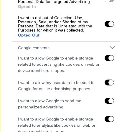
Personal Data for Targeted Advertising.
που προκλήθηκαν στο έργο, και με γνώμονα
Opted In
την προστασία των πολιτών εν όψει και του
I want to opt-out of Collection, Use,
προβλεφθέντος κύματος κακοκαιρίας
,
Retention, Sale, and/or Sharing of my
Personal Data that Is Unrelated with the
δόθηκε προσοχή στο να
μην κλείσουν οι
Purposes for which it was collected.
τοπικές δίοδοι του νερού
(παρακείμενη
Opted Out
ρεματιά). Οι εργασίες έγιναν χειρωνακτικά
Google consents
και σήμερα χρησιμοποιήθηκε ένα μηχάνημα
έργου.
I want to allow Google to enable storage
related to advertising like cookies on web or
Ο ΔΕΔΔΗΕ δεν προχώρησε σε
κανενός
device identifiers in apps.
είδους εκσκαφή
, παρά μόνο σε απομάκρυνση
I want to allow my user data to be sent to
υλικών, που έφεραν στο σημείο τα ακραία
Google for online advertising purposes.
καιρικά φαινόμενα, με τις εργασίες
καθαρισμού να έχουν ήδη ολοκληρωθεί.
I want to allow Google to send me
personalized advertising.
Ο ΔΕΔΔΗΕ επιδιώκει τ
η σταθερή
I want to allow Google to enable storage
συνεργασία με όλους τους αρμόδιους
related to analytics like cookies on web or
φορείς
και τους εκπροσώπους της τοπικής
device identifiers in apps.