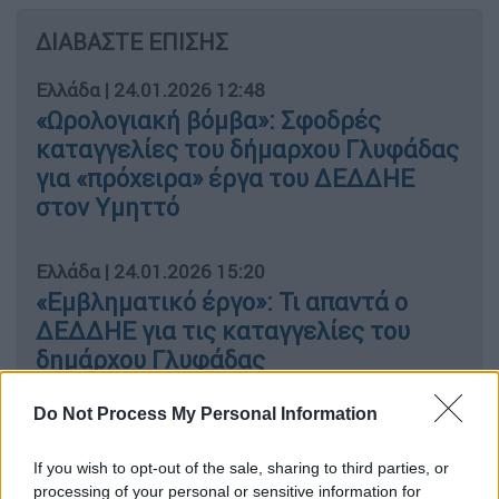
ΔΙΑΒΑΣΤΕ ΕΠΙΣΗΣ
Ελλάδα
|
24.01.2026 12:48
«Ωρολογιακή βόμβα»: Σφοδρές
καταγγελίες του δήμαρχου Γλυφάδας
για «πρόχειρα» έργα του ΔΕΔΔΗΕ
στον Υμηττό
Ελλάδα
|
24.01.2026 15:20
«Εμβληματικό έργο»: Τι απαντά ο
ΔΕΔΔΗΕ για τις καταγγελίες του
δημάρχου Γλυφάδας
Do Not Process My Personal Information
«Ο ΔΕΔΔΗΕ δεν προχώρησε
If you wish to opt-out of the sale, sharing to third parties, or
processing of your personal or sensitive information for