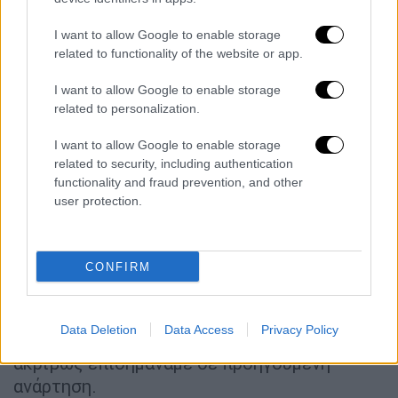
Αυτοδιοίκησης, καθώς μόνο έτσι μπορούν να
I want to allow Google to enable storage
προκριθούν οι αναγκαίες λύσεις και να
related to functionality of the website or app.
αποφευχθούν στείρες συγκρούσεις».
I want to allow Google to enable storage
«Δεν προχωρήσαμε σε εκσκαφές,
related to personalization.
παρά μόνο σε απομάκρυνση υλικών»
I want to allow Google to enable storage
Ο κ. Παπανικολάου ανήρτησε νωρίτερα
related to security, including authentication
functionality and fraud prevention, and other
βίντεο από τις
εργασίες του ΔΕΔΔΗΕ
στην
user protection.
περιοχή αναφέροντας μεταξύ άλλων ότι:
«Κάνουν χωματουργικές εργασίες θεωρητικά
για να συμμαζέψουν εκτεθειμένα καλώδια
CONFIRM
και τα άλλα προβλήματα που δημιούργησε ο
άτσαλος και
πρόχειρος τρόπος που έγινε το
Data Deletion
Data Access
Privacy Policy
έργο της υπογειοποίησης
του δικτύου, όπως
ακριβώς επισημάναμε σε προηγούμενη
ανάρτηση.