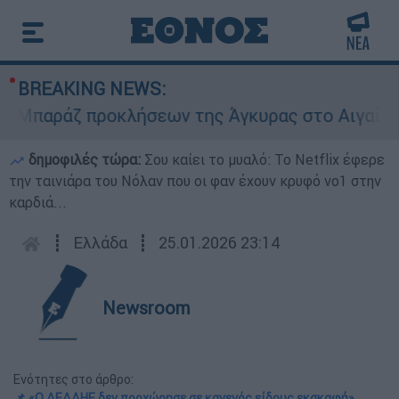
BREAKING NEWS:
αράζ προκλήσεων της Άγκυρας στο Αιγαίο: Εικον
δημοφιλές τώρα:
Σου καίει το μυαλό: Το Netflix έφερε
την ταινιάρα του Νόλαν που οι φαν έχουν κρυφό νο1 στην
καρδιά...
┋
Ελλάδα
┋
25.01.2026 23:14
Newsroom
Ενότητες στο άρθρο:
📌 «Ο ΔΕΔΔΗΕ δεν προχώρησε σε κανενός είδους εκσκαφή»