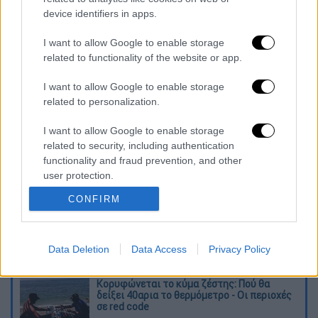
device identifiers in apps.
I want to allow Google to enable storage
related to functionality of the website or app.
I want to allow Google to enable storage
καταχώρηση
related to personalization.
I want to allow Google to enable storage
Διαβάστε ακόμη
related to security, including authentication
functionality and fraud prevention, and other
Ξεφυλλίζοντας... τέσσερις ιστορίες για τη
user protection.
γνώση, τη φύση και την τεχνολογία
CONFIRM
Απίστευτη ιστορία στην Ελλάδα – Πώς μια
μπάλα ταξίδεψε στη θάλασσα 80 μίλια για
να κρατήσει ζωντανό έναν 30χρονο!
Data Deletion
Data Access
Privacy Policy
Κορυφώνεται το κύμα ζέστης: Πού θα
δείξει 40αρια το θερμόμετρο - Οι περιοχές
σε red code