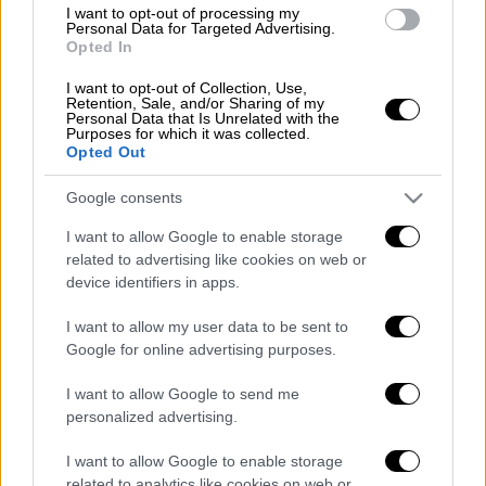
Καταγγελία-σοκ του Πετρόπουλου
I want to opt-out of processing my
μετά το Κολοσσός-Ολυμπιακός:
Personal Data for Targeted Advertising.
Opted In
«Ελπίζω τα φρένα μου να κόπηκαν
μόνα τους»
I want to opt-out of Collection, Use,
Retention, Sale, and/or Sharing of my
Personal Data that Is Unrelated with the
Purposes for which it was collected.
Opted Out
Μένουν να απολογηθούν άλλοι πέντε
, μεταξύ
Google consents
αυτών και ο φερόμενος ως αρχηγός. Η
I want to allow Google to enable storage
διαδικασία αναμένεται να ολοκληρωθεί τις
related to advertising like cookies on web or
πρώτες πρωινές ώρες.
device identifiers in apps.
I want to allow my user data to be sent to
Google for online advertising purposes.
Τα σχολιά σας δημοσιεύονται άμεσα με δική σας ευθύνη. Το
ΕΘΝΟΣ θα παρεμβαίνει και τα προσβλητικά σχόλια θα
I want to allow Google to send me
διαγράφονται
personalized advertising.
I want to allow Google to enable storage
related to analytics like cookies on web or