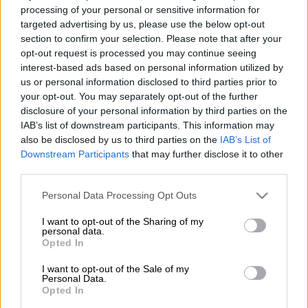
processing of your personal or sensitive information for
targeted advertising by us, please use the below opt-out
Προσθέστε το ΕΘΝΟΣ στη Google
section to confirm your selection. Please note that after your
opt-out request is processed you may continue seeing
Μαραθώνια η διαδικασία απολογιών
των 13
interest-based ads based on personal information utilized by
us or personal information disclosed to third parties prior to
συλληφθέντων, μέλη του κυκλώματος που
your opt-out. You may separately opt-out of the further
εξαπατούσε τους καταναλωτές με
disclosure of your personal information by third parties on the
πειραγμένες αντλίες σε
πρατήρια καυσίμων
.
IAB’s list of downstream participants. This information may
also be disclosed by us to third parties on the
IAB’s List of
Μέχρι στιγμής
έχουν προφυλακιστεί
Downstream Participants
that may further disclose it to other
τέσσερις από τους συλληφθέντες
, ενώ
third parties.
άλλοι τέσσερις αφέθηκαν ελεύθεροι με
Please note that this website/app uses one or more Google
Personal Data Processing Opt Outs
περιοριστικούς όρους, όπως μεταδίδει η
services and may gather and store information including but
ΕΡΤ.
not limited to your visit or usage behaviour. You may click to
I want to opt-out of the Sharing of my
personal data.
grant or deny consent to Google and its third-party tags to
Opted In
use your data for below specified purposes in below Google
ΔΙΑΒΑΣΤΕ ΕΠΙΣΗΣ
consent section.
I want to opt-out of the Sale of my
Personal Data.
Αθλητισμός
|
25.01.2026 20:05
Opted In