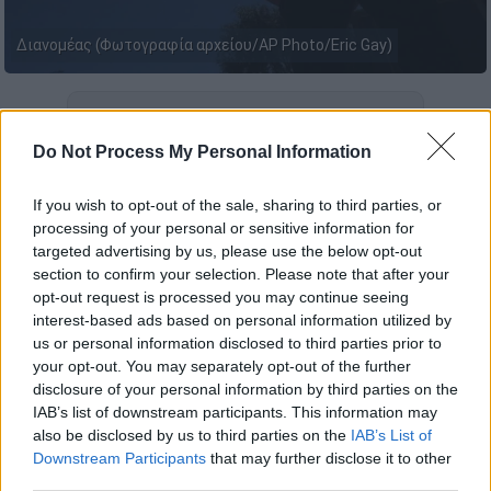
Διανομέας (Φωτογραφία αρχείου/AP Photo/Eric Gay)
Προσθέστε το ΕΘΝΟΣ στη Google
Do Not Process My Personal Information
Ένα απίστευτο περιστατικό
σημειώθηκε το
βράδυ της Δευτέρας (15/12) στη
Νίκαια
,
If you wish to opt-out of the sale, sharing to third parties, or
processing of your personal or sensitive information for
όπου ένας διανομέας έπεσε θύμα άγριας
targeted advertising by us, please use the below opt-out
επίθεσης από οδηγό αυτοκινήτου.
section to confirm your selection. Please note that after your
opt-out request is processed you may continue seeing
interest-based ads based on personal information utilized by
ΔΙΑΒΑΣΤΕ ΕΠΙΣΗΣ
us or personal information disclosed to third parties prior to
your opt-out. You may separately opt-out of the further
Ελλάδα
|
17.12.2025 09:51
disclosure of your personal information by third parties on the
«Ψυχρολουσία» για τους αγρότες:
IAB’s list of downstream participants. This information may
Αντί να λάβουν την ενίσχυση, ο ΕΛΓΑ
also be disclosed by us to third parties on the
IAB’s List of
Downstream Participants
that may further disclose it to other
τους πήρε τα χρήματα πίσω - Το
third parties.