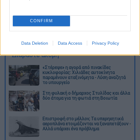
CONFIRM
καταχώρηση
Data Deletion
Data Access
Privacy Policy
Διαβάστε ακόμη
«Στέρεψε» η αγορά από πινακίδες
κυκλοφορίας: Χιλιάδες αυτοκίνητα
παραμένουν αταξινόμητα - Λύση αναζητά
το υπουργείο
Στη φυλακή ο δήμαρχος Στυλίδας και άλλα
δύο άτομα για τη φωτιά στη Βοιωτία
Επιστροφή στο μέλλον; Τα υπερηχητικά
αεροπλάνα ετοιμάζονται να ξαναπετάξουν -
Αλλά υπάρχει ένα πρόβλημα