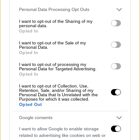
υπουργείο «τα ρίχνει» σε εργαζόμενο
Please note that this website/app uses one or more Google
Personal Data Processing Opt Outs
services and may gather and store information including but
not limited to your visit or usage behaviour. You may click to
I want to opt-out of the Sharing of my
personal data.
grant or deny consent to Google and its third-party tags to
Το χρονικό
Opted In
use your data for below specified purposes in below Google
consent section.
I want to opt-out of the Sale of my
Σύμφωνα με πληροφορίες της ΕΡΤ,
ο
Personal Data.
διανομέας
κατήγγειλε ότι το όχημα τον
Opted In
παρέσυρε επίτηδες
.
I want to opt-out of processing my
Personal Data for Targeted Advertising.
Ακολούθως, ο
οδηγός
κατέβηκε από το
Opted In
αυτοκίνητο και άρχισε να τον γρονθοκοπεί,
I want to opt-out of Collection, Use,
αφήνοντάς τον αιμόφυρτο στον δρόμο, πριν
Retention, Sale, and/or Sharing of my
Personal Data that Is Unrelated with the
διαφύγει από το σημείο.
Purposes for which it was collected.
Opted Out
Ο
διανομέας
μεταφέρθηκε στο νοσοκομείο
Google consents
με ελαφρά τραύματα
σε πρόσωπο και κεφάλι,
ενώ οι αρχές έχουν εξαπολύσει
I want to allow Google to enable storage
ανθρωποκυνηγητό για τον δράστη.
related to advertising like cookies on web or