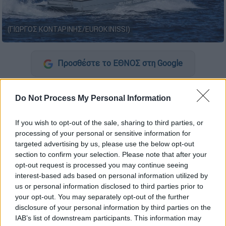
(ΓΙΩΡΓΟΣ ΚΟΝΤΑΡΙΝΗΣ/EUROKINISSI)
Προσθέστε το ΕΘΝΟΣ στη Google
Τις πρωινές ώρες της Τρίτης ενημερώθηκε η
Do Not Process My Personal Information
Λιμενική Αρχή
Σερίφου
από τον πλοίαρχο
του επιβατηγού-οχηματαγωγού
«ΑΡΤΕΜΙΣ»
If you wish to opt-out of the sale, sharing to third parties, or
ότι ένας 86χρονος ημεδαπός επιβάτης έχασε
processing of your personal or sensitive information for
τη ζωή του ενώ το πλοίο κατευθυνόταν
targeted advertising by us, please use the below opt-out
section to confirm your selection. Please note that after your
προς το νησί.
opt-out request is processed you may continue seeing
Κατέπλευσε κανονικά στη Σέριφο
interest-based ads based on personal information utilized by
us or personal information disclosed to third parties prior to
your opt-out. You may separately opt-out of the further
Το “ΑΡΤΕΜΙΣ” εκτελούσε προγραμματισμένο
disclosure of your personal information by third parties on the
δρομολόγιο από τη
Σύρο
προς Πάρο, Σέριφο,
IAB’s list of downstream participants. This information may