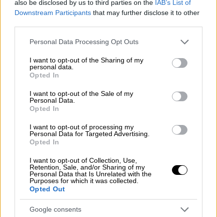
Σίφνο, Κίμωλο και Μήλο. Με την άφιξή του
also be disclosed by us to third parties on the
IAB’s List of
στο λιμάνι της Σερίφου, έγινε η αποβίβαση
Downstream Participants
that may further disclose it to other
third parties.
του άτυχου επιβάτη, όπως προβλέπεται στη
διαδικασία του
Λιμενικού
.
Please note that this website/app uses one or more Google
Personal Data Processing Opt Outs
services and may gather and store information including but
not limited to your visit or usage behaviour. You may click to
I want to opt-out of the Sharing of my
ΔΙΑΒΑΣΤΕ ΕΠΙΣΗΣ
personal data.
grant or deny consent to Google and its third-party tags to
Opted In
use your data for below specified purposes in below Google
Ελλάδα
|
02.12.2025 15:24
consent section.
I want to opt-out of the Sale of my
Απεργία ταξί: Ολοταχώς για
Personal Data.
Opted In
κινητοποιήσεις διαρκείας - Με
αντίσκηνα και καπνογόνα στο
I want to opt-out of processing my
Personal Data for Targeted Advertising.
υπουργείο Μεταφορών
Opted In
I want to opt-out of Collection, Use,
Ελλάδα
|
02.12.2025 17:35
Retention, Sale, and/or Sharing of my
Personal Data that Is Unrelated with the
Τροχαίο στην Πειραιώς με δύο
Purposes for which it was collected.
Opted Out
τραυματίες - Όχημα έπεσε σε κολώνα
φωτισμού
Google consents