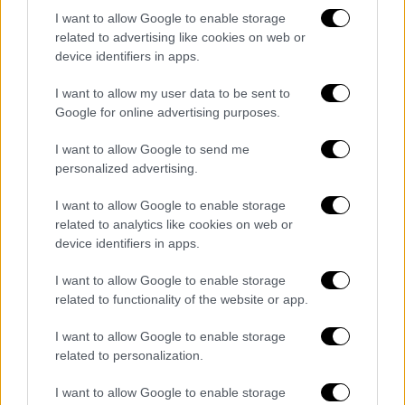
I want to allow Google to enable storage
related to advertising like cookies on web or
device identifiers in apps.
Ο 86χρονος μεταφέρθηκε άμεσα στο
Πολυδύναμο Περιφερειακό Ιατρείο Σερίφου
,
I want to allow my user data to be sent to
όπου οι γιατροί διαπίστωσαν τον θάνατό
Google for online advertising purposes.
του.
I want to allow Google to send me
personalized advertising.
Την προανάκριση έχει αναλάβει ο Λιμενικός
Σταθμός Σερίφου, ο οποίος έχει παραγγείλει
I want to allow Google to enable storage
τη διενέργεια
νεκροψίας-νεκροτομής
στην
related to analytics like cookies on web or
Ιατροδικαστική Υπηρεσία Πειραιά,
device identifiers in apps.
προκειμένου να εξακριβωθούν τα ακριβή
I want to allow Google to enable storage
αίτια του θανάτου.
related to functionality of the website or app.
I want to allow Google to enable storage
related to personalization.
Τα σχολιά σας δημοσιεύονται άμεσα με δική σας ευθύνη. Το
ΕΘΝΟΣ θα παρεμβαίνει και τα προσβλητικά σχόλια θα
I want to allow Google to enable storage
διαγράφονται