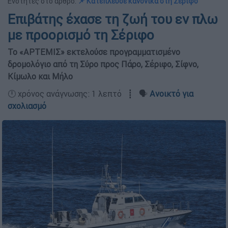
Ενότητες στο άρθρο:
📌 Κατέπλευσε κανονικά στη Σέριφο
Επιβάτης έχασε τη ζωή του εν πλω
με προορισμό τη Σέριφο
Το «ΑΡΤΕΜΙΣ» εκτελούσε προγραμματισμένο
δρομολόγιο από τη Σύρο προς Πάρο, Σέριφο, Σίφνο,
Κίμωλο και Μήλο
🕛 χρόνος ανάγνωσης: 1 λεπτό ┋ 🗣️
Ανοικτό για
σχολιασμό