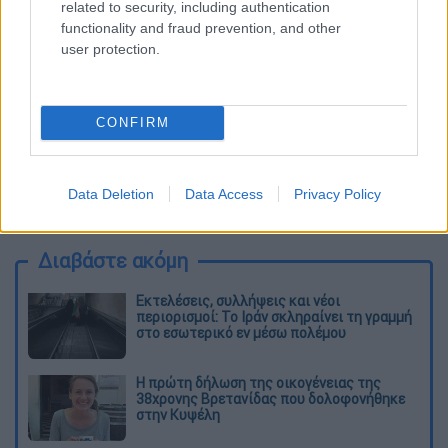
related to security, including authentication
functionality and fraud prevention, and other
user protection.
CONFIRM
καταχώρηση
Data Deletion
Data Access
Privacy Policy
Διαβάστε ακόμη
Εκτελέσεις, συλλήψεις και νέοι
περιορισμοί: Το Ιράν σκληραίνει τη γραμμή
στο εσωτερικό εν μέσω πολέμου
Η πρώτη δήλωση της οικογένειας της
38χρονης Βρετανίδας που δολοφονήθηκε
στην Κυψέλη