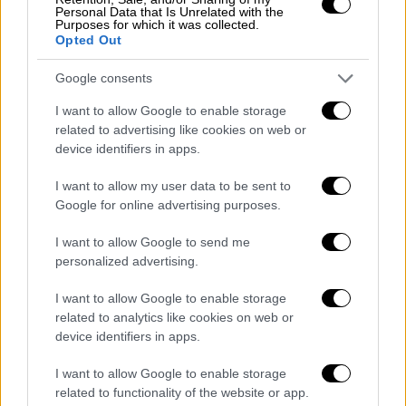
Personal Data that Is Unrelated with the
κρακ και ένιωσα το κάθισμα να φεύγει. Μετά
Purposes for which it was collected.
Opted Out
άκουσα έναν πιο δυνατό τριγμό και κατάλαβα
ότι ο αδερφός μου έφυγε από το κάθισμα»,
Google consents
είπε.
I want to allow Google to enable storage
Ο ίδιος «ασυναίσθητα» κρατήθηκε από τη
related to advertising like cookies on web or
device identifiers in apps.
μπάρα, όπως ανέφερε ενώ τόνισε: «Είχαν
σβήσει τα φώτα. Αφού χαμήλωσε η ταχύτητα
I want to allow my user data to be sent to
έτρεξα στον αδελφό μου, που ήταν
Google for online advertising purposes.
διαλυμένος. Έφυγε προς τα πίσω, δεν τον
I want to allow Google to send me
κρατούσε τίποτα. Εκτιμώ ότι το παιχνίδι
personalized advertising.
δεν σταμάτησε με φρένα, αλλά με το ότι δεν
έδινε άλλη κίνηση».
I want to allow Google to enable storage
related to analytics like cookies on web or
Οι κατηγορούμενοι
device identifiers in apps.
Υπενθυμίζεται ότι στο εδώλιο κάθονται
ο
I want to allow Google to enable storage
related to functionality of the website or app.
ιδιοκτήτης του λούνα παρκ,
που είναι και