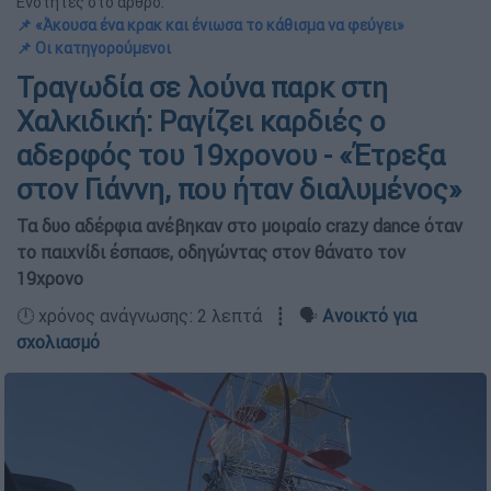
Ενότητες στο άρθρο:
📌 «Άκουσα ένα κρακ και ένιωσα το κάθισμα να φεύγει»
📌 Οι κατηγορούμενοι
Τραγωδία σε λούνα παρκ στη
Χαλκιδική: Ραγίζει καρδιές ο
αδερφός του 19χρονου - «Έτρεξα
στον Γιάννη, που ήταν διαλυμένος»
Τα δυο αδέρφια ανέβηκαν στο μοιραίο crazy dance όταν
το παιχνίδι έσπασε, οδηγώντας στον θάνατο τον
19χρονο
🕛 χρόνος ανάγνωσης: 2 λεπτά ┋ 🗣️
Ανοικτό για
σχολιασμό