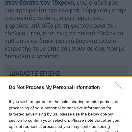
στον θάνατο τον 19χρονο,
ενώ ο αδελφός
του τραυματίστηκε ελαφρά. Σύμφωνα με την
ιστοσελίδα voria.gr, ο μάρτυρας, που
φορούσε μπλούζα με τη φωτογραφία του
αδελφού του, είπε πως τα παιδιά ήθελαν να
καθίσουν σε διαφορετικά βαγόνια αλλά ο
χειριστής τους είπε να μπουν σε ένα, που με
δυσκολία χωρούσαν.
ΔΙΑΒΑΣΤΕ ΕΠΙΣΗΣ
Ελλάδα
|
27.11.2025 19:38
Do Not Process My Personal Information
Λειψυδρία: Σε κατάσταση έκτακτης
ανάγκης Αττική και Μεγανήσι
If you wish to opt-out of the sale, sharing to third parties, or
processing of your personal or sensitive information for
Λευκάδας - «Πράσινο φως» από
targeted advertising by us, please use the below opt-out
ΡΑΑΕΥ
section to confirm your selection. Please note that after your
opt-out request is processed you may continue seeing