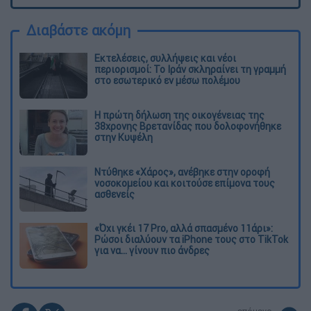
Διαβάστε ακόμη
Εκτελέσεις, συλλήψεις και νέοι
περιορισμοί: Το Ιράν σκληραίνει τη γραμμή
στο εσωτερικό εν μέσω πολέμου
Η πρώτη δήλωση της οικογένειας της
38χρονης Βρετανίδας που δολοφονήθηκε
στην Κυψέλη
Ντύθηκε «Χάρος», ανέβηκε στην οροφή
νοσοκομείου και κοιτούσε επίμονα τους
ασθενείς
«Όχι γκέι 17 Pro, αλλά σπασμένο 11άρι»:
Ρώσοι διαλύουν τα iPhone τους στο TikTok
για να... γίνουν πιο άνδρες