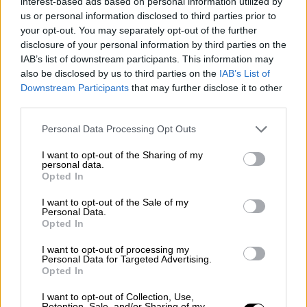
interest-based ads based on personal information utilized by
us or personal information disclosed to third parties prior to
«Άκουσα ένα κρακ και ένιωσα το
your opt-out. You may separately opt-out of the further
disclosure of your personal information by third parties on the
κάθισμα να φεύγει»
IAB’s list of downstream participants. This information may
also be disclosed by us to third parties on the
IAB’s List of
«Είχε ουσιαστικά μόνο μια μπάρα που δεν
Downstream Participants
that may further disclose it to other
κούμπωνε πουθενά και οι ζώνες ήταν σαν
third parties.
του αυτοκινήτου αλλά πρακτικά δεν ήμασταν
Please note that this website/app uses one or more Google
Personal Data Processing Opt Outs
δεμένοι στο κάθισμα. Ο
χειριστής
ήρθε και
services and may gather and store information including but
μας έριξε ένα βλέμμα χωρίς να πει αν
not limited to your visit or usage behaviour. You may click to
I want to opt-out of the Sharing of my
personal data.
είμαστε σωστά στο κάθισμα», ανέφερε
grant or deny consent to Google and its third-party tags to
Opted In
use your data for below specified purposes in below Google
αρχικά ο αδελφός του
Γιάννη
. Πρόσθεσε πως
consent section.
I want to opt-out of the Sale of my
άκουσε τον χειριστή -τρίτο κατηγορούμενο-
Personal Data.
να λέει σε έναν άλλον «θα τους κάνω να μην
Opted In
σηκώνουν
κεφάλι
».
I want to opt-out of processing my
Personal Data for Targeted Advertising.
«Στην αρχή πήγαινε αργά όμως μετά η
Opted In
ταχύτητα αυξήθηκε πολύ. Είπα “
Γιάννη
δεν
I want to opt-out of Collection, Use,
αντέχω άλλο” και σφιγγόμουν. Άκουσα ένα
Retention, Sale, and/or Sharing of my