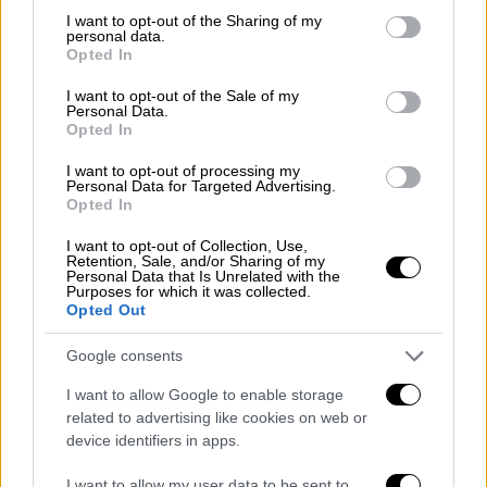
not limited to your visit or usage behaviour. You may click to
I want to opt-out of the Sharing of my
personal data.
Κάτω από άγνωστες συνθήκες, το
όχημα
grant or deny consent to Google and its third-party tags to
Opted In
use your data for below specified purposes in below Google
εισέβαλε στο κατάστημα σπάζοντας την
consent section.
I want to opt-out of the Sale of my
τζαμαρία
και προκαλώντας ζημιές στο
Personal Data.
εσωτερικό του.
Opted In
I want to opt-out of processing my
Personal Data for Targeted Advertising.
Opted In
I want to opt-out of Collection, Use,
Retention, Sale, and/or Sharing of my
Personal Data that Is Unrelated with the
Purposes for which it was collected.
video
Opted Out
Google consents
I want to allow Google to enable storage
related to advertising like cookies on web or
device identifiers in apps.
Εκείνη την ώρα το μαγαζί ήταν κλειστό και
δεν υπήρξαν θύματα, ωστόσο προκλήθηκαν
I want to allow my user data to be sent to