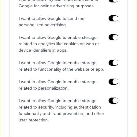
στην επιχείρηση μεγάλες ζημιές. Στο σημείο
Google for online advertising purposes.
έφτασε ασθενοφόρο του
ΕΚΑΒ
όπου
I want to allow Google to send me
παρέλαβε την οδηγό και την μετέφερε στο
personalized advertising.
νοσοκομείο
για τις πρώτες βοήθειες.
I want to allow Google to enable storage
related to analytics like cookies on web or
device identifiers in apps.
Τα σχολιά σας δημοσιεύονται άμεσα με δική σας ευθύνη. Το
ΕΘΝΟΣ θα παρεμβαίνει και τα προσβλητικά σχόλια θα
I want to allow Google to enable storage
διαγράφονται
related to functionality of the website or app.
I want to allow Google to enable storage
related to personalization.
I want to allow Google to enable storage
related to security, including authentication
functionality and fraud prevention, and other
user protection.
καταχώρηση