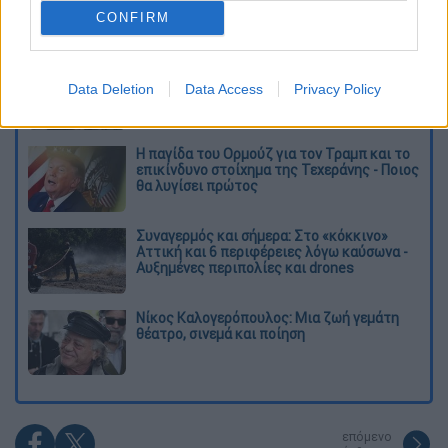
CONFIRM
Διαβάστε ακόμη
Το φθινοπωρινό σχέδιο Ανδρουλάκη: Η
αντεπίθεση του ΠΑΣΟΚ από την κοινωνία
Data Deletion
Data Access
Privacy Policy
έως τη ΔΕΘ
Η παγίδα του Ορμούζ για τον Τραμπ και το
επικίνδυνο στοίχημα της Τεχεράνης - Ποιος
θα λυγίσει πρώτος
Συναγερμός και σήμερα: Στο «κόκκινο»
Αττική και 6 περιφέρειες λόγω καύσωνα -
Αυξημένες περιπολίες και drones
Νίκος Καλογερόπουλος: Μια ζωή γεμάτη
θέατρο, σινεμά και ποίηση
επόμενο