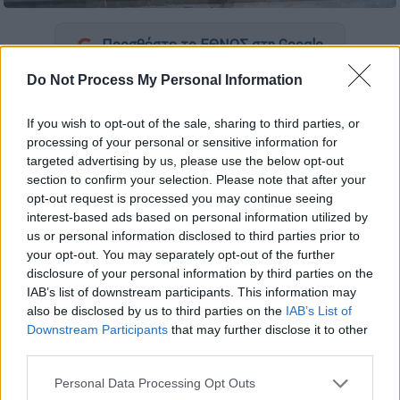
Προσθέστε το ΕΘΝΟΣ στη Google
Do Not Process My Personal Information
Αναστάτωση προκλήθηκε το απόγευμα της
Τετάρτης
(26/11) στο
Ναύπλιο
, όταν ένα
If you wish to opt-out of the sale, sharing to third parties, or
αυτοκίνητο, ξέφυγε από την πορεία του και
processing of your personal or sensitive information for
κατέληξε πάνω στη
βιτρίνα
καταστήματος
targeted advertising by us, please use the below opt-out
section to confirm your selection. Please note that after your
ηλεκτρικών ειδών.
opt-out request is processed you may continue seeing
interest-based ads based on personal information utilized by
us or personal information disclosed to third parties prior to
ΔΙΑΒΑΣΤΕ ΕΠΙΣΗΣ
your opt-out. You may separately opt-out of the further
disclosure of your personal information by third parties on the
Ελλάδα
|
26.11.2025 21:52
IAB’s list of downstream participants. This information may
Σαρωτικό πέρασμα της κακοκαιρίας
also be disclosed by us to third parties on the
IAB’s List of
Adel: Απανωτά «112» σε
Downstream Participants
that may further disclose it to other
Αιτωλοακαρνανία και Κέρκυρα
third parties.
Please note that this website/app uses one or more Google
Personal Data Processing Opt Outs
services and may gather and store information including but