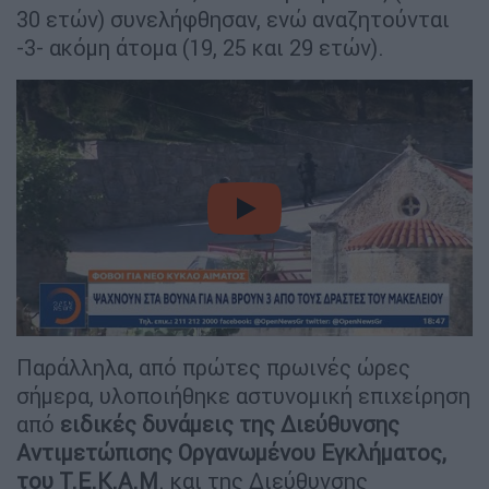
30 ετών) συνελήφθησαν, ενώ αναζητούνται
-3- ακόμη άτομα (19, 25 και 29 ετών).
video
Παράλληλα, από πρώτες πρωινές ώρες
σήμερα, υλοποιήθηκε αστυνομική επιχείρηση
από
ειδικές δυνάμεις της Διεύθυνσης
Αντιμετώπισης Οργανωμένου Εγκλήματος,
του Τ.Ε.Κ.Α.Μ
. και της Διεύθυνσης