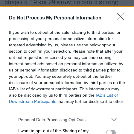
αδέρφια, 19 και 29 ετών, τα οποία επίσης
αναζητούνται. Κατηγορούμενος είναι και ο
έτερος τραυματίας του ΠΑΓΝΗ, όπως
Do Not Process My Personal Information
αναφέρει το
cretalive.gr
, ηλικίας 30 ετών.
Στη δικογραφία ως δράστης αναφέρεται και
If you wish to opt-out of the sale, sharing to third parties, or
processing of your personal or sensitive information for
ο δολοφονημένος.
targeted advertising by us, please use the below opt-out
section to confirm your selection. Please note that after your
Το απόγευμα της Κυριακής (2/11), ασκήθηκαν
opt-out request is processed you may continue seeing
ποινικές διώξεις
σε βάρος των
δύο
interest-based ads based on personal information utilized by
τραυματιών
που νοσηλεύονταν
us or personal information disclosed to third parties prior to
φρουρούμενοι από το Σάββατο, την εμπλοκή
your opt-out. You may separately opt-out of the further
disclosure of your personal information by third parties on the
των οποίων εξέταζαν από την πρώτη στιγμή
IAB’s list of downstream participants. This information may
οι αστυνομικοί. Πρόκειται για τον 25χρονο
also be disclosed by us to third parties on the
IAB’s List of
αδερφό του ιδιοκτήτη της κατοικίας στην
Downstream Participants
that may further disclose it to other
οποία εξερράγη η βόμβα κι έναν ακόμα
third parties.
κάτοικο των Βοριζίων, 26 ετών.
Please note that this website/app uses one or more Google
Personal Data Processing Opt Outs
services and may gather and store information including but
Οι διώξεις που ασκήθηκαν, σε βαθμό
not limited to your visit or usage behaviour. You may click to
I want to opt-out of the Sharing of my