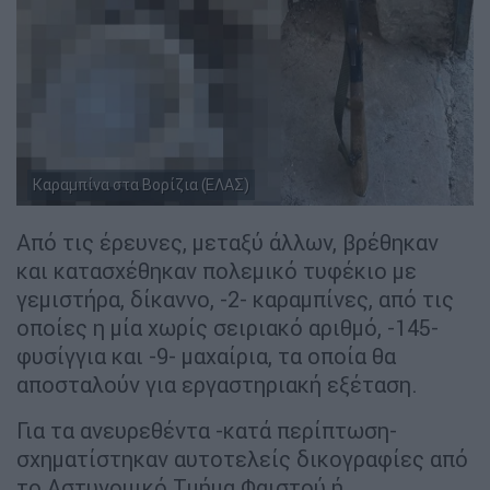
Καραμπίνα στα Βορίζια (ΕΛΑΣ)
Από τις έρευνες, μεταξύ άλλων, βρέθηκαν
και κατασχέθηκαν πολεμικό τυφέκιο με
γεμιστήρα, δίκαννο, -2- καραμπίνες, από τις
οποίες η μία χωρίς σειριακό αριθμό, -145-
φυσίγγια και -9- μαχαίρια, τα οποία θα
αποσταλούν για εργαστηριακή εξέταση.
Για τα ανευρεθέντα -κατά περίπτωση-
σχηματίστηκαν αυτοτελείς δικογραφίες από
το Αστυνομικό Τμήμα Φαιστού ή