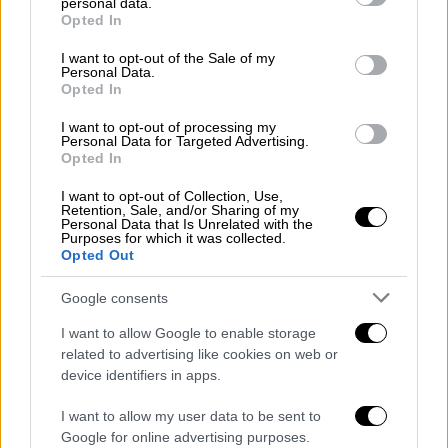
κακουργήματος
, είναι για ανθρωποκτονία
personal data.
grant or deny consent to Google and its third-party tags to
Opted In
από πρόθεση για τη δολοφονία του 39χρονου
use your data for below specified purposes in below Google
consent section.
αλλά και για απόπειρα ανθρωποκτονίας κατά
I want to opt-out of the Sale of my
Personal Data.
συρροή και από κοινού. Σύμφωνα με
Opted In
πληροφορίες, και στους δύο δόθηκε
I want to opt-out of processing my
προθεσμία να απολογηθούν
την Πέμπτη.
Personal Data for Targeted Advertising.
Opted In
Όπως τονίζεται, και οι δύο τραυματίες, οι
οποίοι κρατούνται σε ειδικό θάλαμο,
I want to opt-out of Collection, Use,
Retention, Sale, and/or Sharing of my
φέρονται να αναρρώνουν ταχύτατα.
Personal Data that Is Unrelated with the
Purposes for which it was collected.
Opted Out
Google consents
I want to allow Google to enable storage
related to advertising like cookies on web or
device identifiers in apps.
I want to allow my user data to be sent to
Google for online advertising purposes.