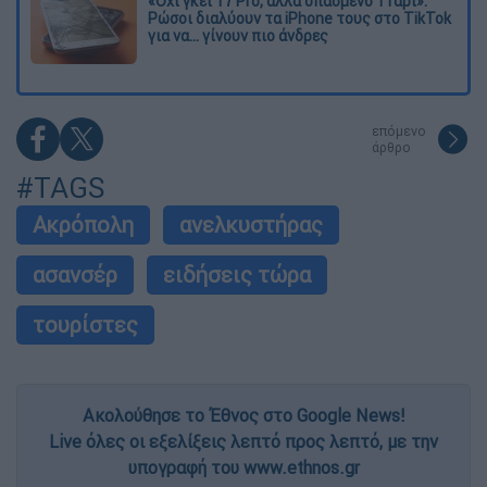
«Όχι γκέι 17 Pro, αλλά σπασμένο 11άρι»:
Ρώσοι διαλύουν τα iPhone τους στο TikTok
για να... γίνουν πιο άνδρες
επόμενο
άρθρο
#TAGS
Ακρόπολη
ανελκυστήρας
ασανσέρ
ειδήσεις τώρα
τουρίστες
Ακολούθησε το Έθνος στο Google News!
Live όλες οι εξελίξεις λεπτό προς λεπτό, με την
υπογραφή του www.ethnos.gr