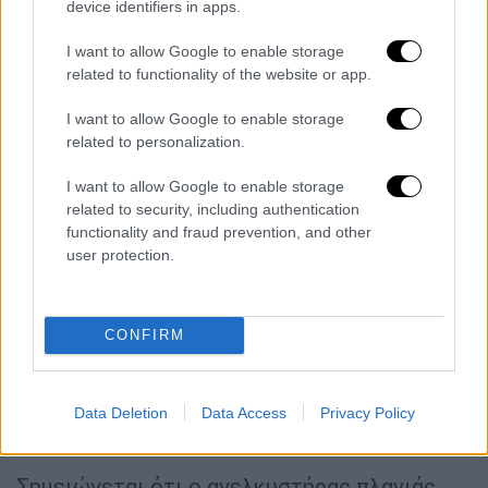
device identifiers in apps.
προβλήματα ατόμων, η Εφορεία
Αρχαιοτήτων Πόλης Αθηνών είχε
I want to allow Google to enable storage
related to functionality of the website or app.
εξασφαλίσει την παρουσία ειδικού
,
προκειμένου να είναι δυνατή η αντιμετώπιση
I want to allow Google to enable storage
οποιουδήποτε τεχνικού ζητήματος.
related to personalization.
Στις
10:50 διακόπηκε μία φάση
της παροχής
I want to allow Google to enable storage
related to security, including authentication
ρεύματος στον Αρχαιολογικό Χώρο, λόγω
functionality and fraud prevention, and other
έργων της ΔΕΗ, με αποτέλεσμα ο
user protection.
ανελκυστήρας να τεθεί εκτός λειτουργίας. Η
διακοπή του ρεύματος προκάλεσε βλάβη
στον ανελκυστήρα και παρά την επέμβαση
CONFIRM
του τεχνικού και τη συνδρομή του
προσωπικού της Εφορείας, η βλάβη δεν
κατέστη δυνατόν να αποκατασταθεί έως τη
Data Deletion
Data Access
Privacy Policy
λήξη λειτουργίας του Χώρου.
Σημειώνεται ότι ο ανελκυστήρας πλαγιάς