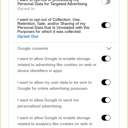
Personal Data for Targeted Advertising.
Τι αναφέρει το υπουργείο Πολιτισμού
Opted In
Το υπουργείο Πολιτισμού με
ανακοίνωσή
I want to opt-out of Collection, Use,
Retention, Sale, and/or Sharing of my
του
επιβεβαίωσε
τη
βλάβη
του
Personal Data that Is Unrelated with the
Purposes for which it was collected.
ανελκυστήρα, σημειώνοντας μεταξύ άλλων
Opted Out
ότι υπάρχουν συχνά προβλήματα λόγω της
υπερβολικής του χρήσης.
Google consents
I want to allow Google to enable storage
Ειδικότερα, το υπουργείο Πολιτισμού
related to advertising like cookies on web or
σημειώνει ότι «την
12η Οκτωβρίου 2025,
device identifiers in apps.
κατά τον εορτασμό των 81 ετών από την
Απελευθέρωση
της
Αθήνας
, από τα
I want to allow my user data to be sent to
Google for online advertising purposes.
στρατεύματα της γερμανικής κατοχής,
πραγματοποιήθηκε στον Αρχαιολογικό Χώρο
I want to allow Google to send me
της Ακρόπολης και των Κλιτύων, η τελετή
personalized advertising.
έπαρσης της ελληνικής σημαίας, με άγημα
I want to allow Google to enable storage
της προεδρικής φρουράς. Για την πρόσβαση
related to analytics like cookies on web or
των εμποδιζόμενων ή με κινητικά