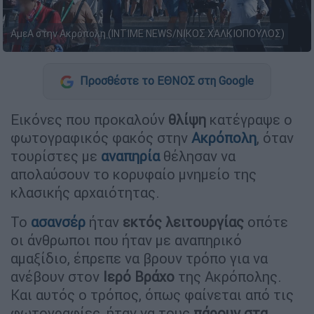
ΑμεΑ στην Ακρόπολη (INTIME NEWS/ΝΙΚΟΣ ΧΑΛΚΙΟΠΟΥΛΟΣ)
Προσθέστε το ΕΘΝΟΣ στη Google
Εικόνες που προκαλούν
θλίψη
κατέγραψε ο
φωτογραφικός φακός στην
Ακρόπολη
, όταν
τουρίστες με
αναπηρία
θέλησαν να
απολαύσουν το κορυφαίο μνημείο της
κλασικής αρχαιότητας.
Το
ασανσέρ
ήταν
εκτός λειτουργίας
οπότε
οι άνθρωποι που ήταν με αναπηρικό
αμαξίδιο, έπρεπε να βρουν τρόπο για να
ανέβουν στον
Ιερό Βράχο
της Ακρόπολης.
Και αυτός ο τρόπος, όπως φαίνεται από τις
φωτογραφίες, ήταν να τους
πάρουν στα