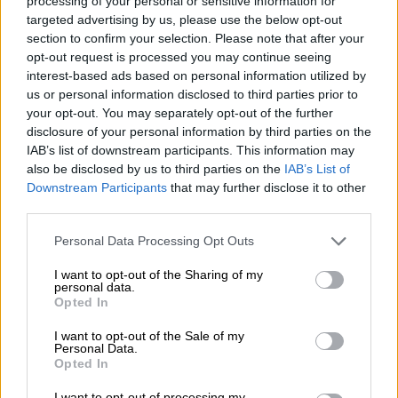
processing of your personal or sensitive information for
targeted advertising by us, please use the below opt-out
section to confirm your selection. Please note that after your
opt-out request is processed you may continue seeing
interest-based ads based on personal information utilized by
ΑμεΑ στην Ακρόπολη (INTIME NEWS/ΝΙΚΟΣ
us or personal information disclosed to third parties prior to
ΧΑΛΚΙΟΠΟΥΛΟΣ)
your opt-out. You may separately opt-out of the further
disclosure of your personal information by third parties on the
IAB’s list of downstream participants. This information may
also be disclosed by us to third parties on the
IAB’s List of
Downstream Participants
that may further disclose it to other
third parties.
Please note that this website/app uses one or more Google
Personal Data Processing Opt Outs
services and may gather and store information including but
not limited to your visit or usage behaviour. You may click to
I want to opt-out of the Sharing of my
personal data.
grant or deny consent to Google and its third-party tags to
Opted In
use your data for below specified purposes in below Google
consent section.
I want to opt-out of the Sale of my
Personal Data.
ΑμεΑ στην Ακρόπολη (INTIME NEWS/ΝΙΚΟΣ
Opted In
ΧΑΛΚΙΟΠΟΥΛΟΣ)
I want to opt-out of processing my