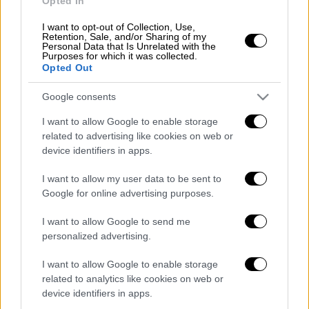
Opted In
I want to opt-out of Collection, Use,
Τι συνέβη
Retention, Sale, and/or Sharing of my
Personal Data that Is Unrelated with the
Purposes for which it was collected.
Το
τροχαίο δυστύχημα
έγινε στη λεωφόρο
Opted Out
Πάρνηθος, στο Μενίδι, λίγο πριν τις 23:00.
Κάτω από αδιευκρίνιστο λόγο, η 46χρονη
Google consents
οδηγός έχασε τον έλεγχο του αυτοκινήτου
I want to allow Google to enable storage
της το οποίο βγήκε εκτός δρόμου και
related to advertising like cookies on web or
device identifiers in apps.
ανετράπη.
I want to allow my user data to be sent to
Στο σημείο
έσπευσε
ασθενοφόρο του
ΕΚΑΒ
Google for online advertising purposes.
αλλά και πυροσβεστικές δυνάμεις ώστε να
απεγκλωβίσουν το θύμα.
I want to allow Google to send me
personalized advertising.
Εν τέλει ανασύρθηκε χωρίς τις αισθήσεις
της και μεταφέρθηκε στο νοσοκομείο όπου
I want to allow Google to enable storage
related to analytics like cookies on web or
και διαπιστώθηκε ο θάνατός της.
device identifiers in apps.