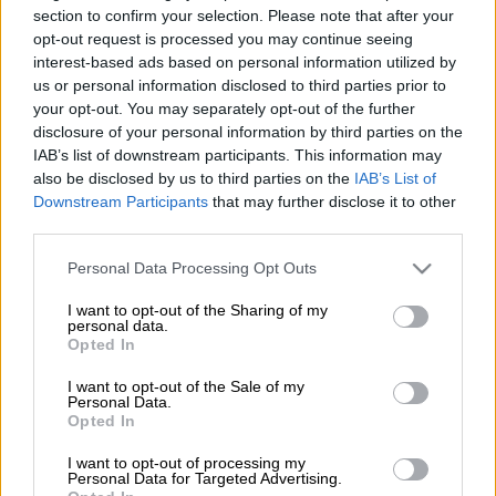
section to confirm your selection. Please note that after your
(ΚΟΝΤΑΡΙΝΗΣ ΓΙΩΡΓΟΣ/EUROKINISSI)
opt-out request is processed you may continue seeing
interest-based ads based on personal information utilized by
us or personal information disclosed to third parties prior to
Προσθέστε το ΕΘΝΟΣ στη Google
your opt-out. You may separately opt-out of the further
disclosure of your personal information by third parties on the
Σοβαρό
τροχαίο
σημειώθηκε, το βράδυ της
IAB’s list of downstream participants. This information may
also be disclosed by us to third parties on the
IAB’s List of
Τρίτης (07.10.2025) στο
Μενίδι
, με θύμα μία
Downstream Participants
that may further disclose it to other
46χρονη.
third parties.
Please note that this website/app uses one or more Google
Personal Data Processing Opt Outs
ΔΙΑΒΑΣΤΕ ΕΠΙΣΗΣ
services and may gather and store information including but
not limited to your visit or usage behaviour. You may click to
I want to opt-out of the Sharing of my
Ελλάδα
|
07.10.2025 22:32
personal data.
grant or deny consent to Google and its third-party tags to
Opted In
Συναγερμός στα Ιλίσια: Ισχυρή
use your data for below specified purposes in below Google
έκρηξη σε γνωστή ντίσκο στη
consent section.
I want to opt-out of the Sale of my
Personal Data.
Μιχαλακοπούλου - Δείτε εικόνες από
Opted In
το σημείο
I want to opt-out of processing my
Personal Data for Targeted Advertising.