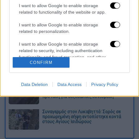
Τα ακριβή αίτια που προκάλεσαν το τροχαίο
I want to allow Google to enable storage
δυστύχημα διερευνώνται από την αστυνομία.
related to functionality of the website or app.
Διαβάστε ακόμη
I want to allow Google to enable storage
related to personalization.
Kadebostany στο ethnos.gr: «Κάποτε
πίστευα ότι το να είσαι outsider ήταν
I want to allow Google to enable storage
αδυναμία, τώρα το βλέπω ως δύναμη»
related to security, including authentication
functionality and fraud prevention, and other
«Χωρίς σκηνές και κουβέρτες σε ακραίες
CONFIRM
user protection.
θερμοκρασίες»: Σε δραματικές συνθήκες
χιλιάδες μετανάστες στη Θέουτα
Data Deletion
Data Access
Privacy Policy
Η ΕΛΑΣ διαψεύδει το περιστατικό με
τουρίστα στην Κρήτη: Σε ενήλικη η
πρόταση για σεξουαλική συνεύρεση
Συναγερμός στον Λυκαβηττό: Σορός σε
προχωρημένη σήψη εντοπίστηκε κοντά
στους Αγίους Ισιδώρους