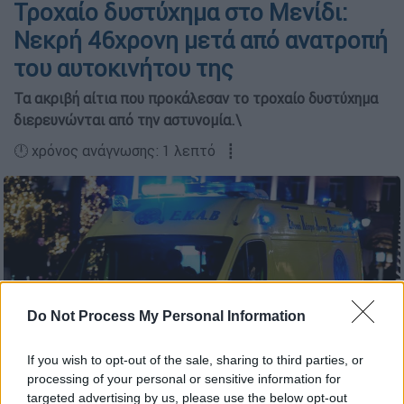
Τροχαίο δυστύχημα στο Μενίδι:
Νεκρή 46χρονη μετά από ανατροπή
του αυτοκινήτου της
Τα ακριβή αίτια που προκάλεσαν το τροχαίο δυστύχημα
διερευνώνται από την αστυνομία.\
🕛 χρόνος ανάγνωσης: 1 λεπτό ┋
Do Not Process My Personal Information
If you wish to opt-out of the sale, sharing to third parties, or
processing of your personal or sensitive information for
targeted advertising by us, please use the below opt-out