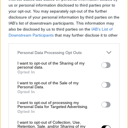
us or personal information disclosed to third parties prior to
your opt-out. You may separately opt-out of the further
ΔΙΑΒΑΣΤΕ ΕΠΙΣΗΣ
disclosure of your personal information by third parties on the
IAB’s list of downstream participants. This information may
Ελλάδα
|
30.09.2025 10:51
also be disclosed by us to third parties on the
IAB’s List of
«Βοήθεια με πυροβόλησαν», φώναζε
Downstream Participants
that may further disclose it to other
το 38χρονο θύμα στο αιματηρό
third parties.
επεισόδιο στη Δροσιά
Please note that this website/app uses one or more Google
Personal Data Processing Opt Outs
services and may gather and store information including but
not limited to your visit or usage behaviour. You may click to
I want to opt-out of the Sharing of my
Ελλάδα
|
30.09.2025 20:32
personal data.
grant or deny consent to Google and its third-party tags to
Opted In
Θρίλερ στη Δροσιά: «Άκουσα
use your data for below specified purposes in below Google
τέσσερις πυροβολισμούς» - Βίντεο με
consent section.
I want to opt-out of the Sale of my
Personal Data.
μυστηριώδη φιγούρα που μοιάζει
Opted In
στον δράστη
I want to opt-out of processing my
Personal Data for Targeted Advertising.
Opted In
I want to opt-out of Collection, Use,
Retention, Sale, and/or Sharing of my