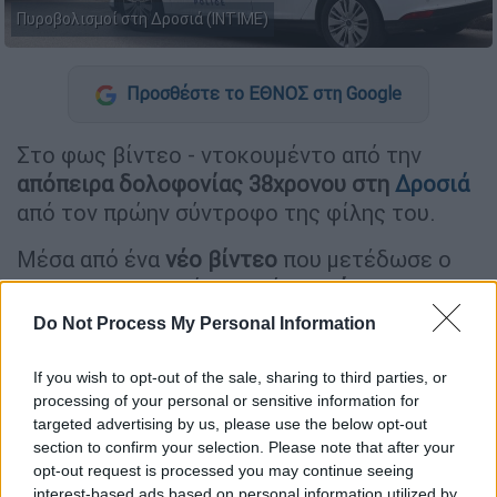
Πυροβολισμοί στη Δροσιά (ΙΝΤΙΜΕ)
Προσθέστε το ΕΘΝΟΣ στη Google
Στο φως βίντεο - ντοκουμέντο από την
απόπειρα δολοφονίας 38χρονου στη
Δροσιά
από τον πρώην σύντροφο της φίλης του.
Μέσα από ένα
νέο βίντεο
που μετέδωσε ο
ΑΝΤ1, το ανυποψίαστο θύμα
φαίνεται να
πλησιάζει την εξώπορτα
του σπιτιού του,
Do Not Process My Personal Information
όταν ο δράστης
τον πλησιάζει από πίσω
, τον
ρίχνει στο έδαφος και τον πυροβολεί. Παρά
If you wish to opt-out of the sale, sharing to third parties, or
την επίμονη προσπάθεια και τους
processing of your personal or sensitive information for
targeted advertising by us, please use the below opt-out
πολλαπλούς πυροβολισμούς από κοντινή
section to confirm your selection. Please note that after your
απόσταση ωστόσο, δεν κατάφερε να
opt-out request is processed you may continue seeing
τραυματίσει τον 38χρονο.
interest-based ads based on personal information utilized by