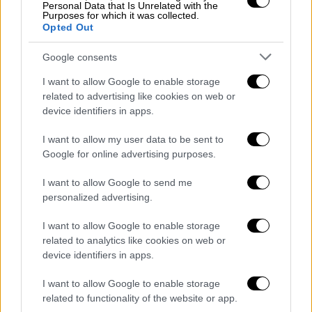
Personal Data that Is Unrelated with the
Purposes for which it was collected.
Opted Out
Google consents
I want to allow Google to enable storage
related to advertising like cookies on web or
device identifiers in apps.
I want to allow my user data to be sent to
Google for online advertising purposes.
Τι δήλωσε κάτοικος της περιοχής
I want to allow Google to send me
Ιδιαίτερα αποκαλυπτικός ήταν
αυτόπτης
personalized advertising.
μάρτυρας
του περιστατικού, ο οποίος
I want to allow Google to enable storage
διαμένει στην περιοχή:
related to analytics like cookies on web or
device identifiers in apps.
«Το πρωί γύρω στις 06:30 ακούσαμε έναν
κρότο και λίγο αργότερα κάποιον να
I want to allow Google to enable storage
φωνάζει "Βοήθεια, με πυροβόλησαν". Ήταν
related to functionality of the website or app.