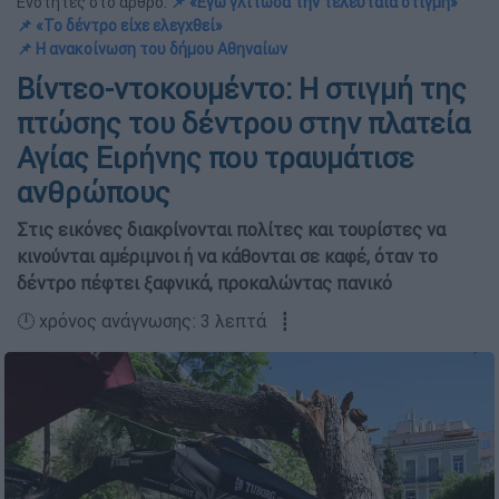
Ενότητες στο άρθρο:
📌 «Εγώ γλίτωσα την τελευταία στιγμή»
📌 «Το δέντρο είχε ελεγχθεί»
📌 Η ανακοίνωση του δήμου Αθηναίων
Βίντεο-ντοκουμέντο: Η στιγμή της
πτώσης του δέντρου στην πλατεία
Αγίας Ειρήνης που τραυμάτισε
ανθρώπους
Στις εικόνες διακρίνονται πολίτες και τουρίστες να
κινούνται αμέριμνοι ή να κάθονται σε καφέ, όταν το
δέντρο πέφτει ξαφνικά, προκαλώντας πανικό
🕛 χρόνος ανάγνωσης: 3 λεπτά ┋