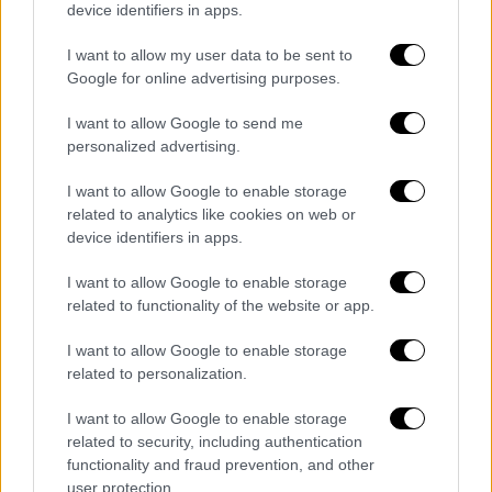
device identifiers in apps.
I want to allow my user data to be sent to
Google for online advertising purposes.
I want to allow Google to send me
personalized advertising.
«Το δέντρο είχε ελεγχθεί»
I want to allow Google to enable storage
Την ίδια στιγμή ο αρμόδιος
αντιδήμαρχος
related to analytics like cookies on web or
device identifiers in apps.
ανέφερε σε δηλώσεις του ότι «το δέντρο
είχε ελεγχθεί, ήταν υγιές,
έπεσε
λόγω
I want to allow Google to enable storage
ισχυρών ανέμων».
related to functionality of the website or app.
Η ανακοίνωση του δήμου Αθηναίων
I want to allow Google to enable storage
related to personalization.
Ανακοίνωση εξέδωσε ο
δήμος
Αθηναίων
για
I want to allow Google to enable storage
την πτώση τριών δέντρων, που επέφεραν
related to security, including authentication
μάλιστα τον
τραυματισμό
δύο πολιτών και
functionality and fraud prevention, and other
ζημιές σ' ένα όχημα. Όπως αναφέρει, οι
user protection.