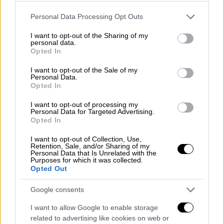
γυναίκα. Δεν είχε αρχικά τις αισθήσεις της
Please note that this website/app uses one or more Google
όμως όταν την πήραν είχε κανονικά» λέει ο
Personal Data Processing Opt Outs
services and may gather and store information including but
Ηλίας
, εργαζόμενος καφέ - μπαρ.
not limited to your visit or usage behaviour. You may click to
I want to opt-out of the Sharing of my
personal data.
grant or deny consent to Google and its third-party tags to
Όταν ρωτήθηκε γιατί πιστεύει ότι έπεσε το
Opted In
use your data for below specified purposes in below Google
το
δέντρο
είπε ότι «προφανώς είναι σάπιο.
consent section.
I want to opt-out of the Sale of my
Πριν τρεις βδομάδες είχε πέσει ένας άλλος
Personal Data.
Opted In
κορμός από το ίδιο δέντρο, είχαμε
ενημερώσει τον δήμο, τους είπαμε ότι είναι
I want to opt-out of processing my
Personal Data for Targeted Advertising.
σάπιο. Δεν ανέλαβαν την ευθύνη, δεν άνοιξε
Opted In
ρουθούνι. Τώρα που έχουμε τραυματίες
I want to opt-out of Collection, Use,
έσπευσαν όλοι να το μαζέψουν. Πρέπει ο
Retention, Sale, and/or Sharing of my
δήμος να αναλάβει την ευθύνη του».
Personal Data that Is Unrelated with the
Purposes for which it was collected.
Opted Out
Google consents
I want to allow Google to enable storage
related to advertising like cookies on web or