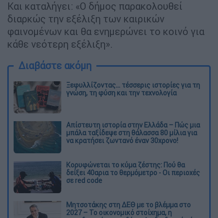
Και καταλήγει: «Ο δήμος παρακολουθεί
διαρκώς την εξέλιξη των καιρικών
φαινομένων και θα ενημερώνει το κοινό για
κάθε νεότερη εξέλιξη».
Διαβάστε ακόμη
Ξεφυλλίζοντας... τέσσερις ιστορίες για τη
γνώση, τη φύση και την τεχνολογία
Απίστευτη ιστορία στην Ελλάδα – Πώς μια
μπάλα ταξίδεψε στη θάλασσα 80 μίλια για
να κρατήσει ζωντανό έναν 30χρονο!
Κορυφώνεται το κύμα ζέστης: Πού θα
δείξει 40αρια το θερμόμετρο - Οι περιοχές
σε red code
Μητσοτάκης στη ΔΕΘ με το βλέμμα στο
2027 – Το οικονομικό στοίχημα, η