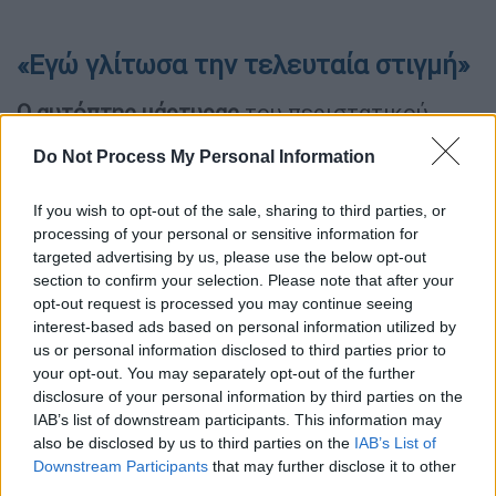
«Εγώ γλίτωσα την τελευταία στιγμή»
Ο αυτόπτης μάρτυρας
του περιστατικού
μίλησε σε δημοσιογράφους και περιέγραψε
Do Not Process My Personal Information
τι συνέβη.
If you wish to opt-out of the sale, sharing to third parties, or
«Δουλεύω ως
σερβιτόρος
. Καθώς έπαιρνα
processing of your personal or sensitive information for
παραγγελία άκουσα έναν ήχο και έπεσε το
targeted advertising by us, please use the below opt-out
δέντρο πάνω στην ομπρέλα όπου έπαιρνα
section to confirm your selection. Please note that after your
παραγγελία. Πάλι καλά κράτησε τον κορμό
opt-out request is processed you may continue seeing
interest-based ads based on personal information utilized by
και μετά από πέντε λεπτά πέφτει ένας
us or personal information disclosed to third parties prior to
άλλος κορμός στο διπλανό μαγαζί και
your opt-out. You may separately opt-out of the further
χτύπησε δύο ανθρώπους. Εγώ τη γλίτωσα
disclosure of your personal information by third parties on the
την τελευταία στιγμή. [...] Φωνές, ήταν με τα
IAB’s list of downstream participants. This information may
παιδιά της η γυναίκα, τα παιδιά της φώναζαν
also be disclosed by us to third parties on the
IAB’s List of
Downstream Participants
that may further disclose it to other
"μαμά, μαμά". [...] Την πήραν αιμόφυρτη τη
third parties.