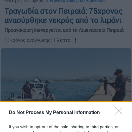
Ενότητες στο άρθρο:
📌 Η ανακοίνωση του Λιμενικού
Τραγωδία στον Πειραιά: 75χρονος
ανασύρθηκε νεκρός από το λιμάνι
Προανάκριση διενεργείται από το Λιμεναρχείο Πειραιά
🕛 χρόνος ανάγνωσης: 1 λεπτό ┋
Do Not Process My Personal Information
If you wish to opt-out of the sale, sharing to third parties, or
Λιμενικό (INTIME)