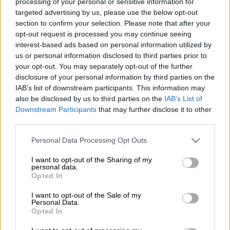
processing of your personal or sensitive information for
targeted advertising by us, please use the below opt-out
section to confirm your selection. Please note that after your
Προσθέστε το ΕΘΝΟΣ στη Google
opt-out request is processed you may continue seeing
interest-based ads based on personal information utilized by
Νεκρός ανασύρθηκε ένας 75χρονος από τη
us or personal information disclosed to third parties prior to
your opt-out. You may separately opt-out of the further
θάλασσα το βράδυ του Σαββάτου (6/9) στην
disclosure of your personal information by third parties on the
περιοχή της
Πύλης Ε1,
στο λιμάνι του
IAB’s list of downstream participants. This information may
Πειραιά
.
also be disclosed by us to third parties on the
IAB’s List of
Downstream Participants
that may further disclose it to other
Ο άνδρας διακομίστηκε με ασθενοφόρο του
third parties.
ΕΚΑΒ στο
Γενικό Νοσοκομείο Ελευσίνας,
Please note that this website/app uses one or more Google
Personal Data Processing Opt Outs
όπου διαπιστώθηκε ο θάνατός του.
services and may gather and store information including but
not limited to your visit or usage behaviour. You may click to
I want to opt-out of the Sharing of my
personal data.
grant or deny consent to Google and its third-party tags to
ΔΙΑΒΑΣΤΕ ΕΠΙΣΗΣ
Opted In
use your data for below specified purposes in below Google
consent section.
I want to opt-out of the Sale of my
Ελλάδα
|
07.09.2025 14:30
Personal Data.
Σοκ στο Ηράκλειο Κρήτης: 23χρονος
Opted In
αυτοπυροβολήθηκε στο πρόσωπο