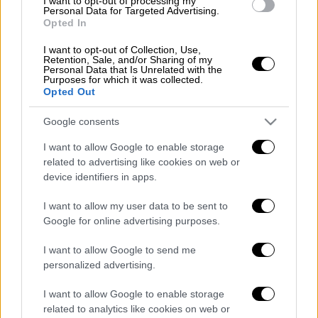
I want to opt-out of processing my
Personal Data for Targeted Advertising.
Opted In
I want to opt-out of Collection, Use,
Προανάκριση διενεργείται από το
Retention, Sale, and/or Sharing of my
Personal Data that Is Unrelated with the
Λιμεναρχείο Πειραιά.
Purposes for which it was collected.
Opted Out
Η ανακοίνωση του Λιμενικού
Google consents
«Τις βραδινές ώρες χθες, ενημερώθηκε η
I want to allow Google to enable storage
Λιμενική Αρχή του Τζελέπη για πτώση ενός
related to advertising like cookies on web or
ατόμου στη θάλασσα, στην περιοχή της
device identifiers in apps.
Πύλης Ε1 στο λιμάνι του Πειραιά.
I want to allow my user data to be sent to
Google for online advertising purposes.
Αμέσως, στο σημείο μετέβησαν στελέχη της
Λιμενικής Αρχής όπου ανέσυραν από τη
I want to allow Google to send me
θάλασσα έναν 75χρονο ημεδαπό, χωρίς τις
personalized advertising.
αισθήσεις του.
I want to allow Google to enable storage
Ο άνδρας διακομίστηκε με ασθενοφόρο
related to analytics like cookies on web or