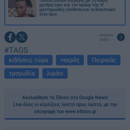
Παιδιά ζούσαν για μέρες με τη νεκρή
μητέρα τους και τον πρώην της: Η
μυστηριώδης υπόθεση και το livestream
λίγο πριν
επόμενο
άρθρο
#TAGS
ειδήσεις τώρα
νεκρός
Πειραιάς
τραγωδία
λιμάνι
Ακολούθησε το Έθνος στο Google News!
Live όλες οι εξελίξεις λεπτό προς λεπτό, με την
υπογραφή του www.ethnos.gr