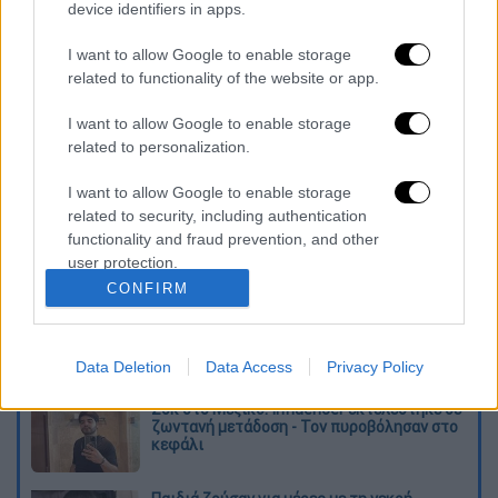
device identifiers in apps.
όχημα του ΕΚΑΒ στο Γενικό Νοσοκομείο
Ελευσίνας ¨ΘΡΙΑΣΙΟ¨, όπου διαπιστώθηκε ο
I want to allow Google to enable storage
θάνατός του. Προανάκριση διενεργείται από
related to functionality of the website or app.
το Α’ Λιμενικό Τμήμα Τζελέπη του Κεντρικού
I want to allow Google to enable storage
Λιμεναρχείου Πειραιά».
related to personalization.
Διαβάστε ακόμη
I want to allow Google to enable storage
related to security, including authentication
Τα «γεράκια» της Ψάθας: Έσωσαν από τη
functionality and fraud prevention, and other
μεγάλη φωτιά τη γειτονιά που κάποτε τους
έδιωχνε - «Πέρασε όλη η ζωή μπροστά μου»
user protection.
CONFIRM
Κυνήγι χρόνου στα λεωφορεία: Οδηγοί
καταγγέλλουν για δρομολόγια και
προειδοποιούν για κινδύνους
Data Deletion
Data Access
Privacy Policy
Σοκ στο Μεξικό: Influencer εκτελέστηκε σε
ζωντανή μετάδοση - Τον πυροβόλησαν στο
κεφάλι