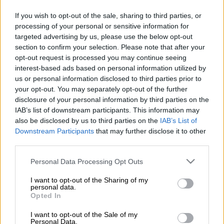
If you wish to opt-out of the sale, sharing to third parties, or
Προσθέστε το ΕΘΝΟΣ στη Google
processing of your personal or sensitive information for
targeted advertising by us, please use the below opt-out
Ο
Νίκος Πλακιάς
σχολίασε το
πολυσέλιδο
section to confirm your selection. Please note that after your
opt-out request is processed you may continue seeing
πόρισμα
της Διεύθυνσης Αντιμετώπισης
interest-based ads based on personal information utilized by
Εγκλημάτων Εμπρησμού, σχετικά με τη
us or personal information disclosed to third parties prior to
φωτιά
μετά τη σύγκρουση των δύο τρένων
your opt-out. You may separately opt-out of the further
στα
Τέμπη
.
disclosure of your personal information by third parties on the
IAB’s list of downstream participants. This information may
«
Όσο πάει και γίνεται χειρότερο. Κάπου εδώ
also be disclosed by us to third parties on the
IAB’s List of
Downstream Participants
that may further disclose it to other
τελειώνουν τα ψέματα
και οι συνωμοσίες»
third parties.
έγραψε, μεταξύ άλλων, ο κ. Πλακιάς ο οποίος
στάθηκε και στην
κατάθεση του
Please note that this website/app uses one or more Google
Personal Data Processing Opt Outs
services and may gather and store information including but
παραιτηθέντα αναπληρωτή προέδρου
του
not limited to your visit or usage behaviour. You may click to
I want to opt-out of the Sharing of my
ΕΟΔΑΣΑΑΜ, Χρήστου Παπαδημητρίου.
personal data.
grant or deny consent to Google and its third-party tags to
Opted In
use your data for below specified purposes in below Google
consent section.
ΔΙΑΒΑΣΤΕ ΕΠΙΣΗΣ
I want to opt-out of the Sale of my
Personal Data.