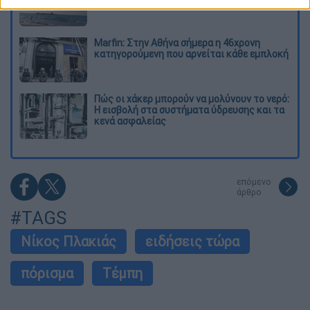
Marfin: Στην Αθήνα σήμερα η 46χρονη
κατηγορούμενη που αρνείται κάθε εμπλοκή
Πώς οι χάκερ μπορούν να μολύνουν το νερό:
Η εισβολή στα συστήματα ύδρευσης και τα
κενά ασφαλείας
επόμενο
άρθρο
#TAGS
Νίκος Πλακιάς
ειδήσεις τώρα
πόρισμα
Τέμπη