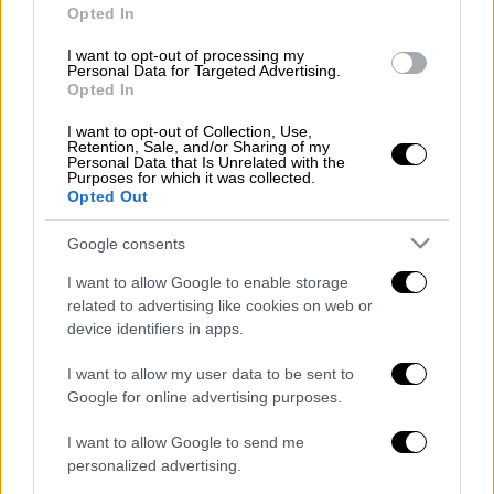
Opted In
Ελλάδα
|
28.08.2025 18:41
I want to opt-out of processing my
Παραδόθηκε το πόρισμα της
Personal Data for Targeted Advertising.
Πυροσβεστικής για το δυστύχημα
Opted In
στα Τέμπη - Τι λέει για το φορτίο
I want to opt-out of Collection, Use,
στην εμπορική αμαξοστοιχία
Retention, Sale, and/or Sharing of my
Personal Data that Is Unrelated with the
Purposes for which it was collected.
Opted Out
Google consents
«
Τώρα πρέπει να πιάσει δουλειά ο
Εισαγγελέας
του Αρείου Πάγου και να
I want to allow Google to enable storage
related to advertising like cookies on web or
καλέσει όλους όσους αναφέρει στην
device identifiers in apps.
κατάθεση του ο Παπαδημητρίου και να
τελειώνουμε με όλα αυτά» έγραψε, επίσης, ο
I want to allow my user data to be sent to
Νίκος Πλακιάς.
Google for online advertising purposes.
I want to allow Google to send me
Όσο πάει και γίνεται χειρότερο.
personalized advertising.
Κάπου εδώ τελειώνουν τα ψέματα