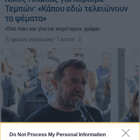
Τεμπών: «Κάπου εδώ τελειώνουν
τα ψέματα»
«Όσο πάει και γίνεται χειρότερο», γράφει
🕛 χρόνος ανάγνωσης: 1 λεπτό ┋
Ο Νίκος Πλακιάς (EUROKINISSI)
Do Not Process My Personal Information