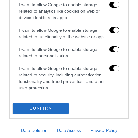
και οι συνωμοσίες.
I want to allow Google to enable storage
Τώρα πρέπει να πιάσει δουλειά ο
related to analytics like cookies on web or
device identifiers in apps.
Εισαγγελέας του Αρείου Πάγου και
να καλέσει όλους όσους αναφέρει
I want to allow Google to enable storage
στην κατάθεση του ο
related to functionality of the website or app.
Παπαδημητρίου και να τελειώνουμε
I want to allow Google to enable storage
με όλα αυτά .
related to personalization.
https://t.co/c89ZFX8xaa
I want to allow Google to enable storage
— Plakiasnikos (@PlakiasNikos)
related to security, including authentication
August 28, 2025
functionality and fraud prevention, and other
user protection.
Διαβάστε ακόμη
Κυνήγι χρόνου στα λεωφορεία: Οι οδηγοί
CONFIRM
της ΟΣΥ καταγγέλλουν δρομολόγια που
«δεν βγαίνουν» και προειδοποιούν για
κινδύνους
Data Deletion
Data Access
Privacy Policy
Πώς έγινε η τραγωδία στα Μάλια: Η 40χρονη
πνίγηκε για να σώσει τη φίλη της