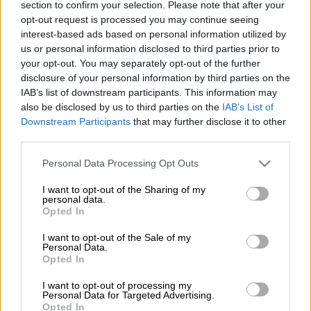
section to confirm your selection. Please note that after your
Προσθέστε το ΕΘΝΟΣ στη Google
opt-out request is processed you may continue seeing
interest-based ads based on personal information utilized by
Έπειτα από συνεχόμενα τζακ ποτ και το
us or personal information disclosed to third parties prior to
your opt-out. You may separately opt-out of the further
μεγαλύτερο ποσό αυτό των
28,5
disclosure of your personal information by third parties on the
εκατομμυρίων ευρώ,
το
Τζόκερ
έχει
IAB’s list of downstream participants. This information may
νικητές.
also be disclosed by us to third parties on the
IAB’s List of
Downstream Participants
that may further disclose it to other
Στην κλήρωση της
Κυριακής
(17/8) βρέθηκαν
third parties.
δυο τυχεροί
οι οποίοι κέρδισαν το ποσό των
Please note that this website/app uses one or more Google
Personal Data Processing Opt Outs
14.413.147,19 ευρώ που μαζεύτηκε μετά τα
services and may gather and store information including but
αλλεπάληλα τζακ ποτ.
not limited to your visit or usage behaviour. You may click to
I want to opt-out of the Sharing of my
personal data.
grant or deny consent to Google and its third-party tags to
Opted In
use your data for below specified purposes in below Google
ΔΙΑΒΑΣΤΕ ΕΠΙΣΗΣ
consent section.
I want to opt-out of the Sale of my
Personal Data.
Ελλάδα
|
17.08.2025 22:39
Opted In
Τραγωδία στο Αιγάλεω: Νεκρή
I want to opt-out of processing my
65χρονη έπειτα από φωτιά σε
Personal Data for Targeted Advertising.
Opted In