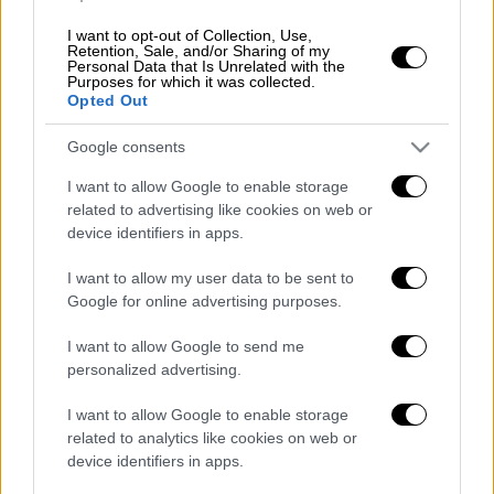
διαμέρισμα
I want to opt-out of Collection, Use,
Retention, Sale, and/or Sharing of my
Personal Data that Is Unrelated with the
Purposes for which it was collected.
Opted Out
Παράλληλα
9 τυχεροί
στη κατηγορία 5
κερδίζουν από
100.000 ευρώ.
Google consents
Οι τυχεροί αριθμοί που ανέδειξε η
I want to allow Google to enable storage
κληρωτίδα της αποψινής κλήρωσης είναι οι
related to advertising like cookies on web or
device identifiers in apps.
5,15,17,24,32 και Τζόκερ το 20.
I want to allow my user data to be sent to
Google for online advertising purposes.
I want to allow Google to send me
personalized advertising.
I want to allow Google to enable storage
related to analytics like cookies on web or
device identifiers in apps.