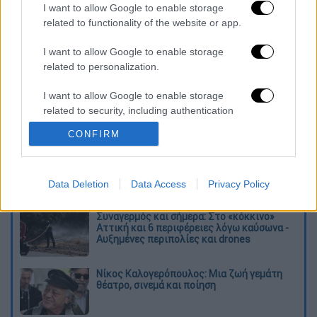
I want to allow Google to enable storage
related to functionality of the website or app.
tzoker
I want to allow Google to enable storage
related to personalization.
Διαβάστε ακόμη
I want to allow Google to enable storage
Το φθινοπωρινό σχέδιο Ανδρουλάκη: Η
related to security, including authentication
αντεπίθεση του ΠΑΣΟΚ από την κοινωνία
έως τη ΔΕΘ
functionality and fraud prevention, and other
CONFIRM
user protection.
Η παγίδα του Ορμούζ για τον Τραμπ και το
επικίνδυνο στοίχημα της Τεχεράνης - Ποιος
θα λυγίσει πρώτος
Data Deletion
Data Access
Privacy Policy
Συναγερμός και σήμερα: Στο «κόκκινο»
Αττική και 6 περιφέρειες λόγω καύσωνα -
Αυξημένες περιπολίες και drones
Νίκος Καλογερόπουλος: Μια ζωή γεμάτη
θέατρο, σινεμά και ποίηση