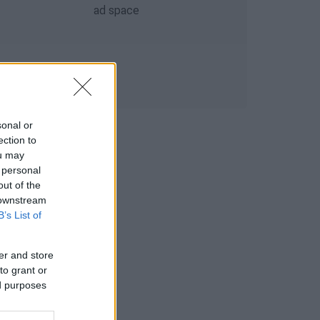
sonal or
ection to
ou may
 personal
out of the
 downstream
B’s List of
er and store
to grant or
ed purposes