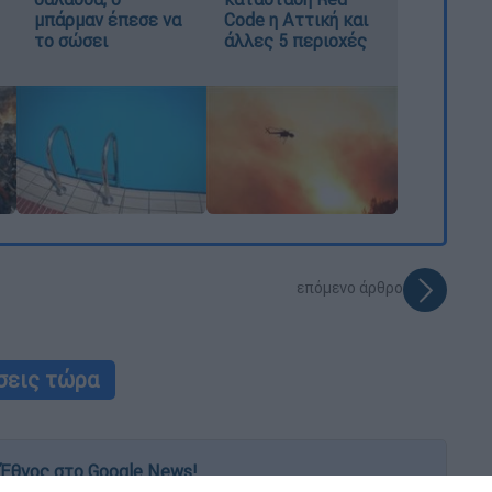
μπάρμαν έπεσε να
Code η Αττική και
το σώσει
άλλες 5 περιοχές
επόμενο άρθρο
σεις τώρα
Έθνος στο Google News!