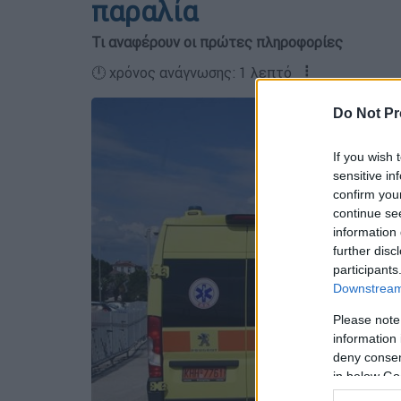
παραλία
Τι αναφέρουν οι πρώτες πληροφορίες
🕛 χρόνος ανάγνωσης: 1 λεπτό ┋
Do Not Pr
If you wish 
sensitive in
confirm you
continue se
information 
further disc
participants
Downstream 
Please note
information 
deny consent
in below Go