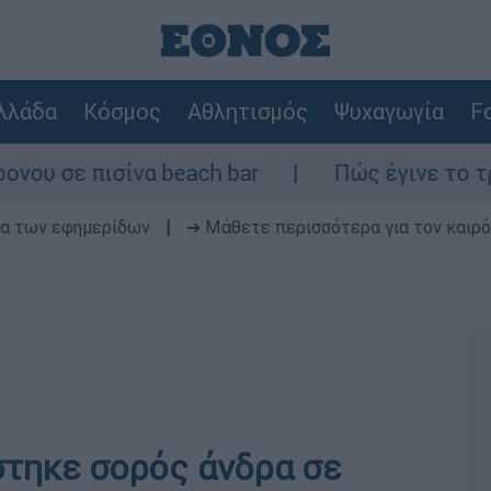
λλάδα
Κόσμος
Αθλητισμός
Ψυχαγωγία
Fo
σε πισίνα beach bar
Πώς έγινε το τροχαί
δα των εφημερίδων
|
➔ Μάθετε περισσότερα για τον καιρό
στηκε σορός άνδρα σε