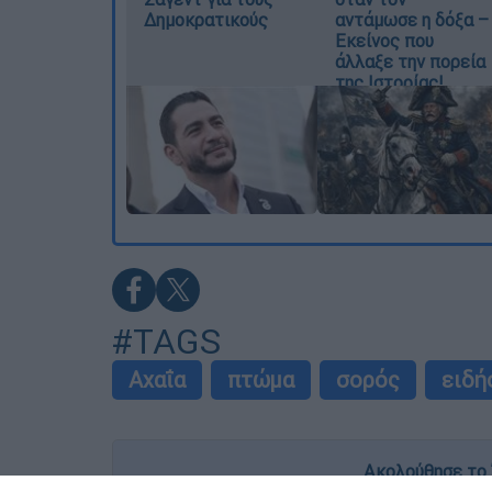
Δημοκρατικούς
αντάμωσε η δόξα –
Εκείνος που
άλλαξε την πορεία
της Ιστορίας!
#TAGS
Αχαΐα
πτώμα
σορός
ειδή
Ακολούθησε το 