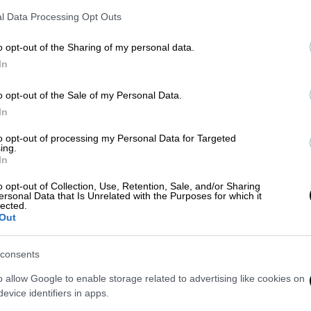
l Data Processing Opt Outs
o opt-out of the Sharing of my personal data.
In
o opt-out of the Sale of my Personal Data.
KINISSI)
In
to opt-out of processing my Personal Data for Targeted
 το ΕΘΝΟΣ στη Google
ing.
In
ι της Κυριακής (10/8) στη
Δυτική
Αχαΐα
,
o opt-out of Collection, Use, Retention, Sale, and/or Sharing
ersonal Data that Is Unrelated with the Purposes for which it
lected.
Out
consents
o allow Google to enable storage related to advertising like cookies on
ε σορός άνδρα στη θαλάσσια περιοχή
evice identifiers in apps.