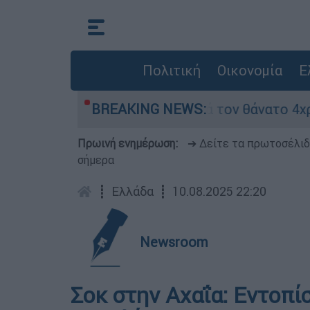
Πολιτική
Οικονομία
Ε
ο τα μέτρα ασφαλείας μετά τον θάνατο 4χρονου 
BREAKING NEWS:
Πρωινή ενημέρωση:
➔ Δείτε τα πρωτοσέλι
σήμερα
┋
Ελλάδα
┋
10.08.2025 22:20
Newsroom
Σοκ στην Αχαΐα: Εντοπί