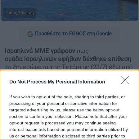
Ρόδος/Pixabay
Προσθέστε το ΕΘΝΟΣ στη Google
Ισραηλινά ΜΜΕ γράφουν
πως
ομάδα Ισραηλινών εφήβων δέχθηκε επίθεση
τα ξημερώματα της Τετάρτης (23/7) έξω από
κλαμπ στη
Ρόδο
.
Do Not Process My Personal Information
Ένας από τους εφήβους
υποστηρίζει στο
Ynetnews πως δέχθηκαν
επίθεση
από ομάδα
If you wish to opt-out of the sale, sharing to third parties, or
30-40 ατόμων.
processing of your personal or sensitive information for
targeted advertising by us, please use the below opt-out
section to confirm your selection. Please note that after your
ΔΙΑΒΑΣΤΕ ΕΠΙΣΗΣ
opt-out request is processed you may continue seeing
interest-based ads based on personal information utilized by
Ελλάδα
|
23.07.2025 15:34
us or personal information disclosed to third parties prior to