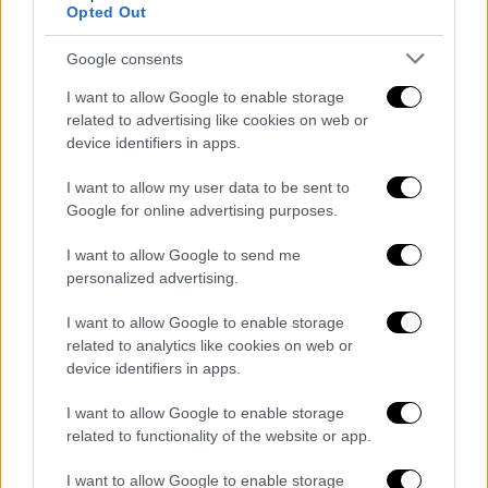
Πάντως, η ΕΛΑΣ δίνει άλλη εκδοχή
Opted Out
Η Ελληνική Αστυνομία, μετά από σχετικές
Google consents
αναφορές ισραηλινών ΜΜΕ και έρευνα που
I want to allow Google to enable storage
διεξήγαγε στη Ρόδο, έδωσε πάντως μια
related to advertising like cookies on web or
διαφορετική εικόνα:
device identifiers in apps.
Το περιστατικό σημειώθηκε γύρω στις 04:30
I want to allow my user data to be sent to
Google for online advertising purposes.
τα ξημερώματα της Τρίτης 23 Ιουλίου στην
οδό Ορφανίδου, κεντρική περιοχή με έντονη
I want to allow Google to send me
νυχτερινή ζωή. Σύμφωνα με την ΕΛ.ΑΣ.,
personalized advertising.
ομάδα περίπου 20 Ισραηλινών τουριστών
I want to allow Google to enable storage
ηλικίας 18-19 ετών φώναζε συνθήματα υπέρ
related to analytics like cookies on web or
του Ισραήλ
, προκαλώντας έντονη αντίδραση
device identifiers in apps.
από άλλη παρέα, περίπου 10 ατόμων, οι
οποίοι ανταπάντησαν με συνθήματα υπέρ της
I want to allow Google to enable storage
related to functionality of the website or app.
Παλαιστίνης, αποκαλώντας τους πρώτους
«δολοφόνους».
I want to allow Google to enable storage