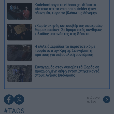
Kadebostany στο ethnos.gr: «Κάποτε
πίστευα ότι το να είσαι outsider ήταν
αδυναμία, τώρα το βλέπω ως δύναμη»
«Χωρίς σκηνές και κουβέρτες σε ακραίες
θερμοκρασίες»: Σε δραματικές συνθήκες
χιλιάδες μετανάστες στη Θέουτα
Η ΕΛΑΣ διαψεύδει το περιστατικό με
τουρίστα στην Κρήτη: Σε ενήλικη η
πρόταση για σεξουαλική συνεύρεση
Συναγερμός στον Λυκαβηττό: Σορός σε
προχωρημένη σήψη εντοπίστηκε κοντά
στους Αγίους Ισιδώρους
επόμενο
άρθρο
#TAGS