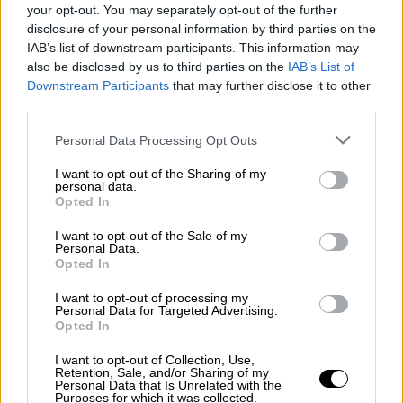
your opt-out. You may separately opt-out of the further
Σέρρες: Μάχη να κρατηθεί στη ζωή
disclosure of your personal information by third parties on the
δίνει 17χρονος μετά από τροχαίο
IAB’s list of downstream participants. This information may
also be disclosed by us to third parties on the
IAB’s List of
Downstream Participants
that may further disclose it to other
third parties.
«Τρομοκρατηθήκαμε. Άνθρωποι με μαχαίρια
Please note that this website/app uses one or more Google
Personal Data Processing Opt Outs
έτρεχαν προς το μέρος μας», δήλωσε ο
services and may gather and store information including but
καταγγέλλων, ισχυριζόμενος πως κρύφτηκαν
not limited to your visit or usage behaviour. You may click to
I want to opt-out of the Sharing of my
personal data.
πίσω από οχήματα και θάμνους για να
grant or deny consent to Google and its third-party tags to
Opted In
use your data for below specified purposes in below Google
αποφύγουν τη σύγκρουση. Ένας από τους
consent section.
I want to opt-out of the Sale of my
νεαρούς, γράφουν τα ισραηλινά ΜΜΕ,
Personal Data.
φαίνεται πως δέχθηκε κλωτσιά, ενώ άλλοι
Opted In
τράπηκαν σε φυγή.
I want to opt-out of processing my
Personal Data for Targeted Advertising.
Σουηδοί τουρίστες
ειδοποίησαν την
Opted In
αστυνομία
και βοήθησαν τους Ισραηλινούς
I want to opt-out of Collection, Use,
να επιστρέψουν στο ξενοδοχείο τους.
Retention, Sale, and/or Sharing of my
Personal Data that Is Unrelated with the
Purposes for which it was collected.