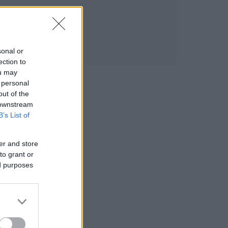
sonal or
ection to
ou may
 personal
out of the
 downstream
B’s List of
er and store
to grant or
ed purposes