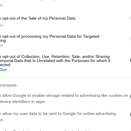
In
o opt-out of the Sale of my Personal Data.
In
to opt-out of processing my Personal Data for Targeted
ing.
 το ΕΘΝΟΣ στη Google
In
o opt-out of Collection, Use, Retention, Sale, and/or Sharing
κλήρωση του Τζόκερ
.
ersonal Data that Is Unrelated with the Purposes for which it
lected.
Out
, 36, 45 και αριθμός Τζόκερ το 4.
consents
o allow Google to enable storage related to advertising like cookies on
evice identifiers in apps.
 για τα 84 εκατ. ευρώ
o allow my user data to be sent to Google for online advertising
s.