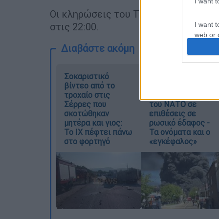
I want 
Οι κληρώσεις του Τζόκερ πραγματοπ
στις 22:00.
I want t
web or d
Διαβάστε ακόμη
I want t
or app.
Σοκαριστικό
Νέα κλιμάκωση: Η
βίντεο από το
Μόσχα δείχνει
I want t
τροχαίο στις
«άμεση εμπλοκή»
Σέρρες που
του ΝΑΤΟ σε
I want t
σκοτώθηκαν
επιθέσεις σε
authenti
μητέρα και γιος:
ρωσικό έδαφος -
Το ΙΧ πέφτει πάνω
Τα ονόματα και ο
στο φορτηγό
«εγκέφαλος»