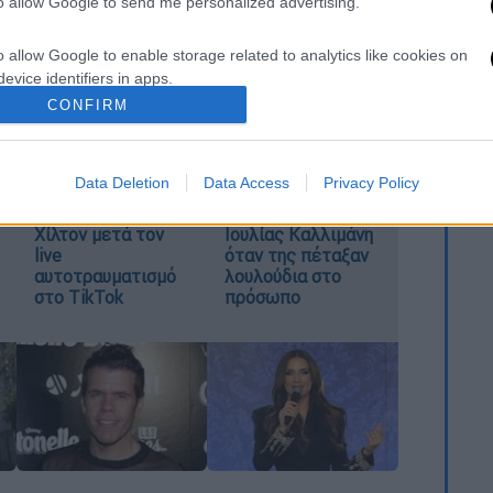
to allow Google to send me personalized advertising.
οιούνται κάθε
Τρίτη
,
Πέμπτη
και
Κυριακή
o allow Google to enable storage related to analytics like cookies on
evice identifiers in apps.
CONFIRM
o allow Google to enable storage related to functionality of the website
«Χρειάζομαι
«Εσένα σ’ αρέσει
Data Deletion
Data Access
Privacy Policy
βοήθεια»: Η πρώτη
αυτό;»: Η
o allow Google to enable storage related to personalization.
δήλωση του Πέρεζ
αντίδραση της
Χίλτον μετά τον
Ιουλίας Καλλιμάνη
o allow Google to enable storage related to security, including
live
όταν της πέταξαν
cation functionality and fraud prevention, and other user protection.
αυτοτραυματισμό
λουλούδια στο
στο TikTok
πρόσωπο