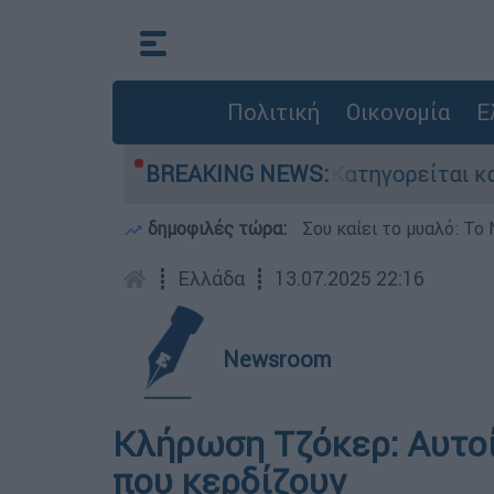
Πολιτική
Οικονομία
Ε
ωποκτονίες στην Ελλάδα - Κατηγορείται και για
BREAKING NEWS:
δημοφιλές τώρα:
Σου καίει το μυαλό: Το 
┋
Ελλάδα
┋
13.07.2025 22:16
Newsroom
Κλήρωση Τζόκερ: Αυτοί 
που κερδίζουν