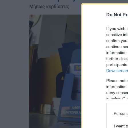
Μήπως κερδίσατε;
Do Not Pr
If you wish 
sensitive in
confirm you
continue se
information 
further disc
participants
Downstream 
Please note
information 
deny consent
in below Go
Persona
I want t