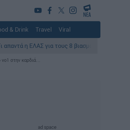
od & Drink
Travel
Viral
ντά η ΕΛΑΣ για τους 8 βιασμούς τουριστριών - 
 νο1 στην καρδιά...