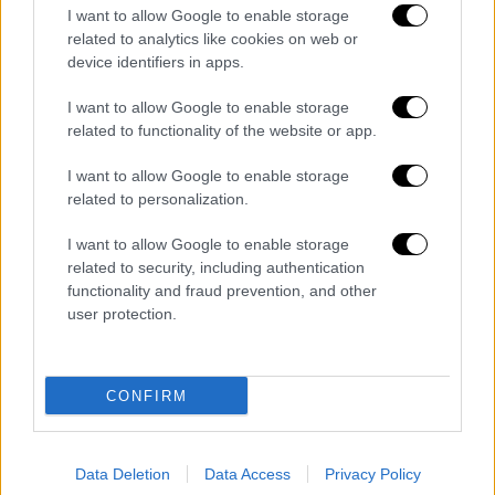
συνθέσεις, κατάφεραν να εξαπατήσουν δύο
I want to allow Google to enable storage
ηλικιωμένες, αποσπώντας συνολικά το
related to analytics like cookies on web or
χρηματικό ποσό των 2.000 ευρώ και
device identifiers in apps.
χρυσαφικά, προσποιούμενοι είτε τους
I want to allow Google to enable storage
ιατρούς νοσοκομείων με πρόσχημα ότι
related to functionality of the website or app.
συγγενικό τους πρόσωπο είχε εμπλακεί σε
τροχαίο ατύχημα και χρήζει άμεσης
I want to allow Google to enable storage
related to personalization.
χειρουργικής επέμβασης, είτε τους
αστυνομικούς που προτίθενται να
I want to allow Google to enable storage
υποθάλψουν συγγενικό τους πρόσωπο το
related to security, including authentication
οποίο έχει προκαλέσει θανατηφόρο τροχαίο
functionality and fraud prevention, and other
user protection.
ατύχημα.
Στην κατοχή των δύο εκ των συλληφθέντων
βρέθηκαν και κατασχέθηκαν ένα τσιγάρο
CONFIRM
κάνναβης και χρηματικό ποσό 1.000 ευρώ και
2.000 λέβα
Βουλγαρίας
.
Επιπλέον
Data Deletion
Data Access
Privacy Policy
κατασχέθηκε ένα
Ι.Χ.Ε. α
υτοκίνητο που