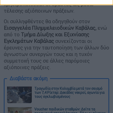
χρησιμοποιούσαν οι δράστες ως μέσω
τέλεσης αξιόποινων πράξεων.
Οι συλληφθέντες θα οδηγηθούν στον
Εισαγγελέα Πλημμελειοδικών Καβάλας,
ενώ
από το
Τμήμα Δίωξης και Εξιχνίασης
Εγκλημάτων Καβάλας
συνεχίζονται οι
έρευνες για την ταυτοποίηση των άλλων δύο
άγνωστων συνεργών τους και η τυχόν
συμμετοχή τους σε άλλες παρόμοιες
αξιόποινες πράξεις.
Διαβάστε ακόμη
Τραγωδία στην Κολομβία μετά τον σεισμό
των 7,4 Ρίχτερ: Δεκάδες νεκροί, αγωνία για
τους εγκλωβισμένους
Voucher παιδικών σταθμών: Δείτε τα