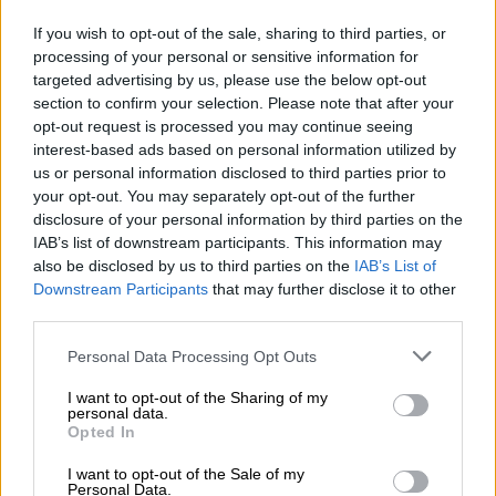
εξαπατήσει και να της αποσπάσει χρηματικό
If you wish to opt-out of the sale, sharing to third parties, or
ποσό. Η γυναίκα, αντιλαμβανόμενη την σε
processing of your personal or sensitive information for
βάρος της απάτη διέκοψε την επικοινωνία.
targeted advertising by us, please use the below opt-out
section to confirm your selection. Please note that after your
opt-out request is processed you may continue seeing
ΔΙΑΒΑΣΤΕ ΕΠΙΣΗΣ
interest-based ads based on personal information utilized by
us or personal information disclosed to third parties prior to
Ελλάδα
|
13.07.2025 13:23
your opt-out. You may separately opt-out of the further
Στον Κορυδαλλό η Ειρήνη
disclosure of your personal information by third parties on the
Μουρτζούκου: Προφυλακίζεται με
IAB’s list of downstream participants. This information may
βαρύ κατηγορητήριο μετά την
also be disclosed by us to third parties on the
IAB’s List of
Downstream Participants
that may further disclose it to other
απολογία της
third parties.
Please note that this website/app uses one or more Google
Personal Data Processing Opt Outs
services and may gather and store information including but
not limited to your visit or usage behaviour. You may click to
I want to opt-out of the Sharing of my
Έπειτα από την καταγγελία του
personal data.
grant or deny consent to Google and its third-party tags to
περιστατικού, πραγματοποιήθηκε
Opted In
use your data for below specified purposes in below Google
συντονισμένη αστυνομική επιχείρηση κατά
consent section.
I want to opt-out of the Sale of my
τη διάρκεια της οποίας αστυνομικοί του
Personal Data.