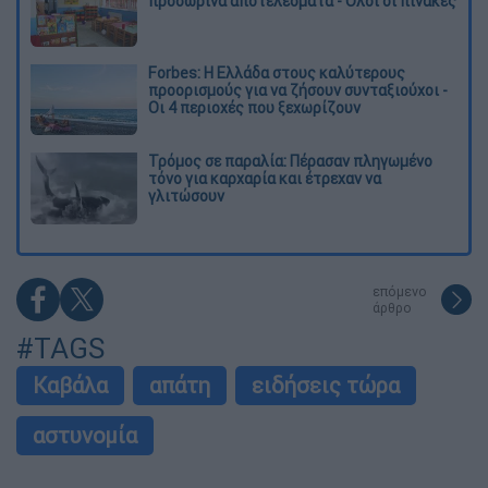
προσωρινά αποτελέσματα - Όλοι οι πίνακες
Forbes: Η Ελλάδα στους καλύτερους
προορισμούς για να ζήσουν συνταξιούχοι -
Οι 4 περιοχές που ξεχωρίζουν
Τρόμος σε παραλία: Πέρασαν πληγωμένο
τόνο για καρχαρία και έτρεχαν να
γλιτώσουν
επόμενο
άρθρο
#TAGS
Καβάλα
απάτη
ειδήσεις τώρα
αστυνομία