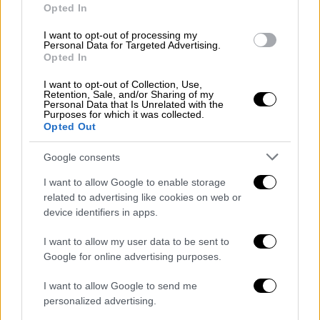
Opted In
Τμήματος Δίωξης και Εξιχνίασης
Εγκλημάτων Καβάλας
εντόπισαν και
I want to opt-out of processing my
Personal Data for Targeted Advertising.
συνέλαβαν τους τρεις δράστες, οι οποίοι
Opted In
όπως προέκυψε έχοντας ρόλο
I want to opt-out of Collection, Use,
«εισπράκτορα», μετέβησαν με Ι.Χ.Ε.
Retention, Sale, and/or Sharing of my
Personal Data that Is Unrelated with the
αυτοκίνητο στην πόλη και ανέμεναν
Purposes for which it was collected.
σχετικές οδηγίες από την άγνωστη συνεργό
Opted Out
τους για την παραλαβή των χρημάτων από τα
Google consents
θύματα εξαπάτησης.
I want to allow Google to enable storage
Από τη συνεχιζόμενη έρευνα των
related to advertising like cookies on web or
αστυνομικών εξιχνιάσθηκαν δύο ακόμη
device identifiers in apps.
περιπτώσεις τηλεφωνικής απάτης που
I want to allow my user data to be sent to
πραγματοποιήθηκαν στις 21 Ιανουαρίου στην
Google for online advertising purposes.
Καβάλα
και στις 11 Ιουλίου σε οικισμό του
Έβρου, όπου οι συγκεκριμένοι δράστες,
I want to allow Google to send me
personalized advertising.
ενεργώντας από κοινού και με διαφορετικές