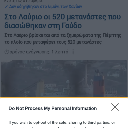
Ενότητες στο άρθρο:
📌 Δεν οδηγήθηκαν στο λιμάνι των Χανίων
Στο Λαύριο οι 520 μετανάστες που
διασώθηκαν στη Γαύδο
Στο Λαύριο βρίσκεται από τα ξημερώματα της Πέμπτης
το πλοίο που μεταφέρει τους 520 μετανάστες
🕛 χρόνος ανάγνωσης: 1 λεπτό ┋
Do Not Process My Personal Information
If you wish to opt-out of the sale, sharing to third parties, or