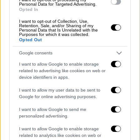
αναζωπυρώσεις
Personal Data for Targeted Advertising.
Opted In
I want to opt-out of Collection, Use,
Retention, Sale, and/or Sharing of my
Personal Data that Is Unrelated with the
Δεν οδηγήθηκαν στο λιμάνι των
Purposes for which it was collected.
Opted Out
Χανίων
Google consents
Σύμφωνα με το
υπουργείο Ναυτιλίας και
I want to allow Google to enable storage
Νησιωτικής Πολιτικής
, οι διασωθέντες δεν
related to advertising like cookies on web or
μεταφέρθηκαν στο λιμάνι της Χώρας
device identifiers in apps.
Σφακίων, όπως αρχικά είχε ανακοινωθεί,
αλλά οδηγήθηκαν στο λιμάνι του Λαυρίου.
I want to allow my user data to be sent to
Google for online advertising purposes.
Η
μεταφορά
τους πραγματοποιείται με
I want to allow Google to send me
φορτηγό πλοίο σημαίας Μπαχάμες, στο
personalized advertising.
οποίο είχαν επιβιβαστεί κατά τη διάρκεια
της επιχείρησης και με τη συνοδεία
Πλωτού
I want to allow Google to enable storage
Ανοιχτής Θαλάσσης του Λιμενικού Σώματος
.
related to analytics like cookies on web or