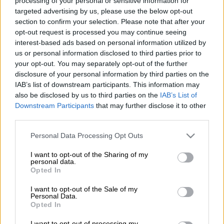
processing of your personal or sensitive information for
targeted advertising by us, please use the below opt-out
Λαύριο/Action
section to confirm your selection. Please note that after your
opt-out request is processed you may continue seeing
interest-based ads based on personal information utilized by
Προσθέστε το ΕΘΝΟΣ στη Google
us or personal information disclosed to third parties prior to
your opt-out. You may separately opt-out of the further
disclosure of your personal information by third parties on the
Στο
Λαύριο
βρίσκεται από τα ξημερώματα
IAB’s list of downstream participants. This information may
της Πέμπτης το πλοίο που μεταφέρει τους
also be disclosed by us to third parties on the
IAB’s List of
520 μετανάστες
οι οποίοι διασώθηκαν τις
Downstream Participants
that may further disclose it to other
πρώτες πρωινές ώρες της Τετάρτης από
third parties.
αλιευτικό σκάφος στη θαλάσσια περιοχή 17
Please note that this website/app uses one or more Google
Personal Data Processing Opt Outs
ναυτικά μίλια νότια της
Γαύδου
.
services and may gather and store information including but
not limited to your visit or usage behaviour. You may click to
I want to opt-out of the Sharing of my
personal data.
grant or deny consent to Google and its third-party tags to
ΔΙΑΒΑΣΤΕ ΕΠΙΣΗΣ
Opted In
use your data for below specified purposes in below Google
consent section.
I want to opt-out of the Sale of my
Ελλάδα
|
10.07.2025 06:40
Personal Data.
Υπό έλεγχο η φωτιά στον Ωρωπό-
Opted In
Mάχη με διάσπαρτες εστίες και
I want to opt-out of processing my