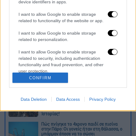
device identifiers in apps.
Η
απόφαση
για απευθείας μεταφορά των
I want to allow Google to enable storage
μεταναστών στην Αττική ελήφθη εν μέσω
related to functionality of the website or app.
των αδιάκοπων ροών μεταναστών προς τις
νότιες ακτές της Κρήτης, αλλά και της
I want to allow Google to enable storage
αδυναμίας των δομών φιλοξενίας της
related to personalization.
Κρήτης να ανταποκριθούν.
I want to allow Google to enable storage
related to security, including authentication
Διαβάστε ακόμη
functionality and fraud prevention, and other
user protection.
Από το Μίσιγκαν στον Λευκό Οίκο: Τι
CONFIRM
σημαίνει η νίκη του Αμπντούλ Ελ-Σαγέντ
για τους Δημοκρατικούς
O στρατηγός ήταν σχιζοφρενής, εμμονικός,
Data Deletion
Data Access
Privacy Policy
πλησίαζε τα 75 όταν τον αντάμωσε η δόξα –
Εκείνος που άλλαξε την πορεία της
Ιστορίας!
Πώς πνίγηκε το 4χρονο παιδί σε πισίνα
στην Πάρο: Οι γονείς ήταν στη θάλασσα, ο
μπάρμαν έπεσε να το σώσει