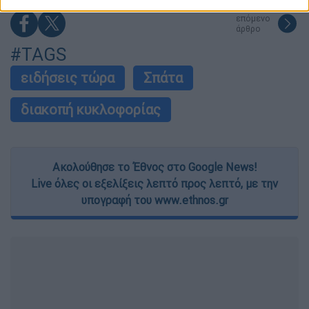
related to security, including authentication
functionality and fraud prevention, and other
επόμενο
άρθρο
user protection.
#TAGS
ειδήσεις τώρα
Σπάτα
διακοπή κυκλοφορίας
Ακολούθησε το Έθνος στο Google News!
Live όλες οι εξελίξεις λεπτό προς λεπτό, με την
υπογραφή του www.ethnos.gr