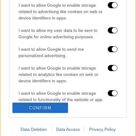
I want to allow Google to enable storage
Λεονταρίου στην περιοχή της Παλλήνη.
related to advertising like cookies on web or
device identifiers in apps.
Διαβάστε ακόμη
I want to allow my user data to be sent to
Βοιωτία: Κλείνει το αιολικό πάρκο από
Google for online advertising purposes.
όπου ξεκίνησε η φωτιά - Στο στόχαστρο
όλα τα έργα του συλληφθέντα δημάρχου
I want to allow Google to send me
personalized advertising.
Σοκαριστικό βίντεο από το τροχαίο στις
Σέρρες που σκοτώθηκαν μητέρα και γιος:
Το ΙΧ πέφτει πάνω στο φορτηγό
I want to allow Google to enable storage
related to analytics like cookies on web or
device identifiers in apps.
Ο Ερυθρός Σταυρός έσβησε βίντεο για το
προσφυγικό ταξίδι του 26χρονου
κατηγορούμενου για τη δολοφονία της
I want to allow Google to enable storage
Ελίζαμπεθ
related to functionality of the website or app.
Νέα κλιμάκωση: Η Μόσχα δείχνει «άμεση
CONFIRM
I want to allow Google to enable storage
εμπλοκή» του ΝΑΤΟ σε επιθέσεις σε
ρωσικό έδαφος - Τα ονόματα και ο
related to personalization.
«εγκέφαλος»
Data Deletion
Data Access
Privacy Policy
I want to allow Google to enable storage