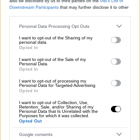
also be disclosed by us to third parties on the
IAB’s List of
Προσθέστε το ΕΘΝΟΣ στη Google
Downstream Participants
that may further disclose it to other
third parties.
Διακόπηκε
η
κυκλοφορία
στη Λεωφόρο
Please note that this website/app uses one or more Google
Personal Data Processing Opt Outs
Σπάτων, λόγω διαρροής υγραερίου από
services and may gather and store information including but
πρατήριο καυσίμων.
not limited to your visit or usage behaviour. You may click to
I want to opt-out of the Sharing of my
personal data.
grant or deny consent to Google and its third-party tags to
Opted In
use your data for below specified purposes in below Google
ΔΙΑΒΑΣΤΕ ΕΠΙΣΗΣ
consent section.
I want to opt-out of the Sale of my
Personal Data.
Ελλάδα
|
27.06.2025 18:58
Opted In
Φωτιά στην Παιανία: Άμεση
I want to opt-out of processing my
κινητοποίηση της πυροσβεστικής -
Personal Data for Targeted Advertising.
Opted In
Ήχησε το «112»
I want to opt-out of Collection, Use,
Retention, Sale, and/or Sharing of my
Personal Data that Is Unrelated with the
Purposes for which it was collected.
Opted Out
Η
Τροχαία
έχει κλείσει μέχρι νεοτέρας
τα
δύο ρεύματα κυκλοφορίας από το ύψος της
Google consents
οδού Εθνικής Αντιστάσεως
μέχρι την οδό