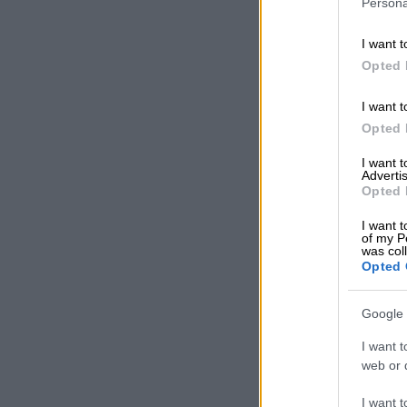
Persona
I want t
Opted 
I want t
Opted 
I want 
Advertis
Opted 
I want t
of my P
was col
Opted 
Google 
I want t
web or d
I want t