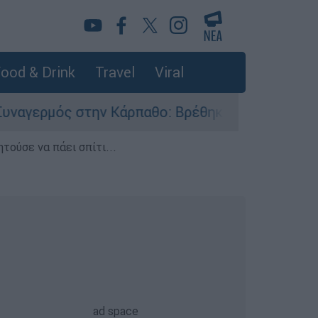
ood & Drink
Travel
Viral
την Κάρπαθο: Βρέθηκαν παλιά πυρομαχικά στο Α
τούσε να πάει σπίτι...