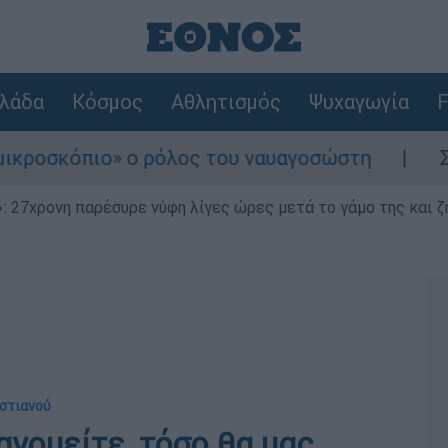
λάδα
Κόσμος
Αθλητισμός
Ψυχαγωγία
F
ο» ο ρόλος του ναυαγοσώστη
Συναγερμός σ
 27χρονη παρέσυρε νύφη λίγες ώρες μετά το γάμο της και ζη
υστιανού
νομείτε, τόσο θα μας