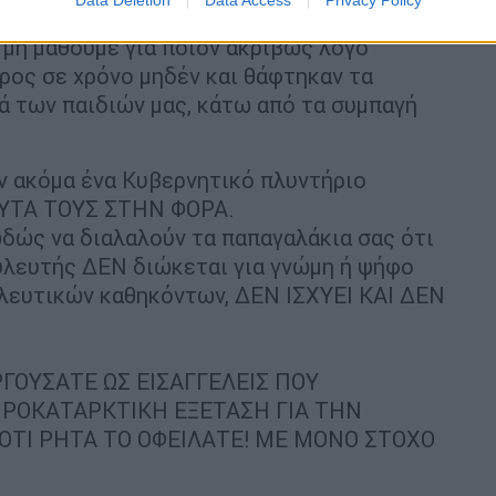
Ι και ΠΟΣΟΙ συμμετείχαν στην παράνομη
 μη μάθουμε για ποιόν ακριβώς λόγο
ρος σε χρόνο μηδέν και θάφτηκαν τα
τά των παιδιών μας, κάτω από τα συμπαγή
ν ακόμα ένα Κυβερνητικό πλυντήριο
ΥΤΑ ΤΟΥΣ ΣΤΗΝ ΦΟΡΑ.
δώς να διαλαλούν τα παπαγαλάκια σας ότι
ουλευτής ΔΕΝ διώκεται για γνώμη ή ψήφο
λευτικών καθηκόντων, ΔΕΝ ΙΣΧΥΕΙ ΚΑΙ ΔΕΝ
ΡΓΟΥΣΑΤΕ ΩΣ ΕΙΣΑΓΓΕΛΕΙΣ ΠΟΥ
ΠΡΟΚΑΤΑΡΚΤΙΚΗ ΕΞΕΤΑΣΗ ΓΙΑ ΤΗΝ
 ΟΤΙ ΡΗΤΑ ΤΟ ΟΦΕΙΛΑΤΕ! ΜΕ ΜΟΝΟ ΣΤΟΧΟ