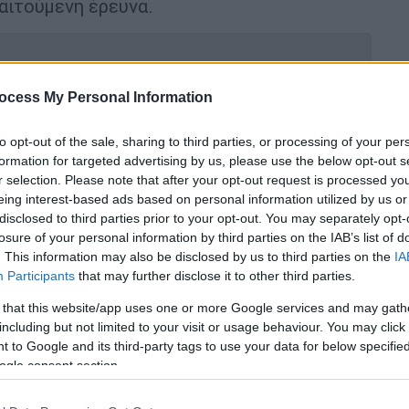
αιτούμενη έρευνα.
ocess My Personal Information
ότωσε την 51χρονη κουμπάρα του και
to opt-out of the sale, sharing to third parties, or processing of your per
formation for targeted advertising by us, please use the below opt-out s
r selection. Please note that after your opt-out request is processed y
eing interest-based ads based on personal information utilized by us or
disclosed to third parties prior to your opt-out. You may separately opt-
 έλαβε ο 43χρονος για τη δολοφονία
losure of your personal information by third parties on the IAB’s list of
βαρβαρότητα της επίθεσης
. This information may also be disclosed by us to third parties on the
IA
Participants
that may further disclose it to other third parties.
 that this website/app uses one or more Google services and may gath
including but not limited to your visit or usage behaviour. You may click 
ρυστιανού
 to Google and its third-party tags to use your data for below specifi
ogle consent section.