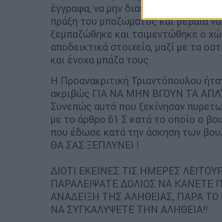
έγγραφα, να μην διαπιστώσουμε ΠΟΙΟ
πράξη του μπαζώματος και βέβαια να
ξεμπαζώθηκε και τσιμεντώθηκε ο χώ
αποδεικτικά στοιχεία, μαζί με τα οσ
και ένοχα μπάζα τους.
Η Προανακριτική Τριαντόπουλου ήτα
ακριβώς ΓΙΑ ΝΑ ΜΗΝ ΒΓΟΥΝ ΤΑ ΑΠΛ
Συνεπώς αυτό που ξεκίνησαν πυρετω
με το άρθρο 61 Σ κατά το οποίο ο β
που έδωσε κατά την άσκηση των βου
ΘΑ ΣΑΣ ΞΕΠΛΥΝΕΙ !
ΔΙΟΤΙ ΕΚΕΙΝΕΣ ΤΙΣ ΗΜΕΡΕΣ ΛΕΙΤΟΥ
ΠΑΡΑΛΕΙΨΑΤΕ ΔΟΛΙΩΣ ΝΑ ΚΑΝΕΤΕ 
ΑΝΑΔΕΙΞΗ ΤΗΣ ΑΛΗΘΕΙΑΣ, ΠΑΡΑ ΤΟ
ΝΑ ΣΥΓΚΑΛΥΨΕΤΕ ΤΗΝ ΑΛΗΘΕΙΑ!!