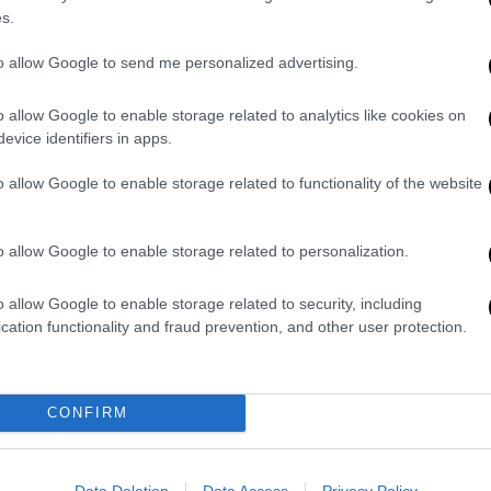
s.
to allow Google to send me personalized advertising.
o allow Google to enable storage related to analytics like cookies on
evice identifiers in apps.
o allow Google to enable storage related to functionality of the website
ης Νέας Δημοκρατίας που παρέλειψαν
υς ως ΕΙΣΑΓΓΕΛΕΙΣ (και όχι σαν βουλευτές)
o allow Google to enable storage related to personalization.
ξέταση για τον Χ. Τριαντόπουλο για το
σχάτη Προδοσία, διότι δολίως
o allow Google to enable storage related to security, including
ματος και τον Ν. 3126/2003 περί Ευθύνης
cation functionality and fraud prevention, and other user protection.
ν εμπιστοσύνη του λαού και συμπράττοντας
ην υπόθαλψή τους και το θάψιμο της
CONFIRM
 των εισαγγελικών καθηκόντων τους, είχε
α μην κληθούν μάρτυρες, να μην ζητηθούν
Data Deletion
Data Access
Privacy Policy