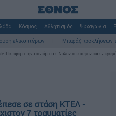
λάδα
Κόσμος
Αθλητισμός
Ψυχαγωγία
F
 ελικοπτέρων
Μπαράζ προκλήσεων της Άγκυ
Netflix έφερε την ταινιάρα του Νόλαν που οι φαν έχουν κρυφό
έπεσε σε στάση ΚΤΕΛ -
χιστον 7 τραυματίες