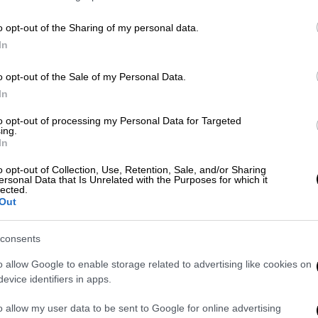
o opt-out of the Sharing of my personal data.
In
o opt-out of the Sale of my Personal Data.
In
 το ΕΘΝΟΣ στη Google
to opt-out of processing my Personal Data for Targeted
ing.
In
ρι της
Χαλκιδικής
, καθώς αυτοκίνητο
ε στη στάση των ΚΤΕΛ
με κατεύθυνση
o opt-out of Collection, Use, Retention, Sale, and/or Sharing
ersonal Data that Is Unrelated with the Purposes for which it
lected.
Out
ο οδηγός προσπάθησε να
αποφύγει
άλλο
Όπως μεταδίδει το
halkidikipolitiki
επτά
consents
υματίστηκαν
ελαφρά.
o allow Google to enable storage related to advertising like cookies on
evice identifiers in apps.
o allow my user data to be sent to Google for online advertising