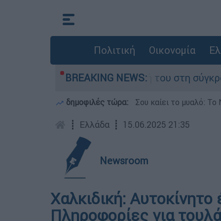
Πολιτική
Οικονομία
Ελ
λη Δαμίγο που έχασε τη ζωή του στη σύγκρουση
BREAKING NEWS:
δημοφιλές τώρα:
Σου καίει το μυαλό: Το 
┋
Ελλάδα
┋
15.06.2025 21:35
Newsroom
Χαλκιδική: Αυτοκίνητο 
Πληροφορίες για τουλά