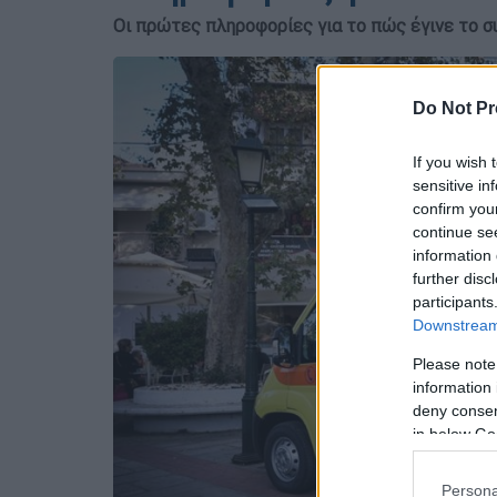
Οι πρώτες πληροφορίες για το πώς έγινε το σ
Do Not Pr
If you wish 
sensitive in
confirm you
continue se
information 
further disc
participants
Downstream 
Please note
information 
deny consent
in below Go
Persona