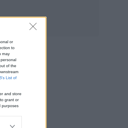
sonal or
ection to
ou may
 personal
out of the
 downstream
B’s List of
er and store
to grant or
ed purposes