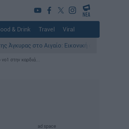
ood & Drink
Travel
Viral
ρας στο Αιγαίο: Εικονική αερομαχία ανάμεσα σε
 νο1 στην καρδιά...