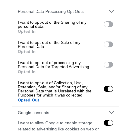
ελικόπτερο
κατέπεσε. Ο πιλότος έδωσε
Please note that this website/app uses one or more Google
Personal Data Processing Opt Outs
οδηγία στους επιβάτες να πηδήξουν και
services and may gather and store information including but
έπειτα πήδηξε και αυτός.
not limited to your visit or usage behaviour. You may click to
I want to opt-out of the Sharing of my
personal data.
grant or deny consent to Google and its third-party tags to
Opted In
use your data for below specified purposes in below Google
consent section.
I want to opt-out of the Sale of my
Personal Data.
Opted In
I want to opt-out of processing my
Personal Data for Targeted Advertising.
Opted In
I want to opt-out of Collection, Use,
Retention, Sale, and/or Sharing of my
Personal Data that Is Unrelated with the
Purposes for which it was collected.
Opted Out
ΔΙΑΒΑΣΤΕ ΕΠΙΣΗΣ
Google consents
Ελλάδα
|
15.06.2025 14:15
I want to allow Google to enable storage
related to advertising like cookies on web or