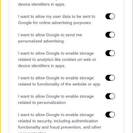
Καρέ καρέ η στιγμή της πτώσης του
device identifiers in apps.
ελικοπτέρου στη Βουλιαγμένη - Σώοι
οι 5 επιβαίνοντες
I want to allow my user data to be sent to
Google for online advertising purposes.
I want to allow Google to send me
personalized advertising.
Τι μπορεί να προκάλεσε την πτώση
I want to allow Google to enable storage
Σύμφωνα με τις πρώτες εκτιμήσεις ίσως
related to analytics like cookies on web or
υπολογίστηκε ο άνεμος λάθος ή το
device identifiers in apps.
ελικόπτερο παρουσίασε μηχανική βλάβη.
I want to allow Google to enable storage
Ο εκπρόσωπος Τύπου του Λιμενικού
related to functionality of the website or app.
Σώματος, Νίκος Αλεξίου, μιλώντας στην
έκτακτη εκπομπή του ΕΡΤNews σημείωσε
I want to allow Google to enable storage
related to personalization.
πως «το καλό είναι ότι έγινε πάρα πολύ
κοντά στη στεριά και βγήκαν μόνοι τους».
I want to allow Google to enable storage
related to security, including authentication
Δύτης του Λιμενικού απομακρύνει τα
functionality and fraud prevention, and other
προσωπικά αντικείμενα τ
ων επιβατών, ενώ