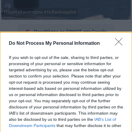
Πτώση ελικοπτέρου στη Βουλιαγμένη
Προσθέστε το ΕΘΝΟΣ στη Google
Do Not Process My Personal Information
Καταθέτει
αυτή την ώρα ο
πιλότος
του
ελικοπτέρου, που κατέπεσε στη
θαλάσσια
If you wish to opt-out of the sale, sharing to third parties, or
περιοχή
της
Μαρίνας
Βουλιαγμένης
.
Τόσο ο
processing of your personal or sensitive information for
ίδιος όσο και τα δύο ζευγάρια που είχαν
targeted advertising by us, please use the below opt-out
section to confirm your selection. Please note that after your
μισθώσει το ελικόπτερο είναι καλά στην
opt-out request is processed you may continue seeing
υγείας τους.
interest-based ads based on personal information utilized by
us or personal information disclosed to third parties prior to
Το ελικόπτερο απογειώθηκε στις 12.30 από
your opt-out. You may separately opt-out of the further
την Ελευσίνα προκειμένου να παραλάβει δύο
disclosure of your personal information by third parties on the
ζευγάρια
Αμερικανών τουριστών
από τη
IAB’s list of downstream participants. This information may
also be disclosed by us to third parties on the
IAB’s List of
Βουλιαγμένη και να
μεταφέρει στη Μύκονο.
Downstream Participants
that may further disclose it to other
Λίγα δευτερόλεπτα μετά την απογείωση το
third parties.