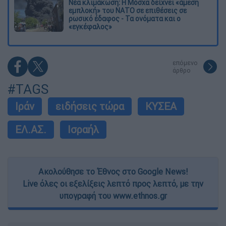
Νέα κλιμάκωση: Η Μόσχα δείχνει «άμεση
εμπλοκή» του ΝΑΤΟ σε επιθέσεις σε
ρωσικό έδαφος - Τα ονόματα και ο
«εγκέφαλος»
επόμενο
άρθρο
#TAGS
Ιράν
ειδήσεις τώρα
ΚΥΣΕΑ
ΕΛ.ΑΣ.
Ισραήλ
Ακολούθησε το Έθνος στο Google News!
Live όλες οι εξελίξεις λεπτό προς λεπτό, με την
υπογραφή του www.ethnos.gr