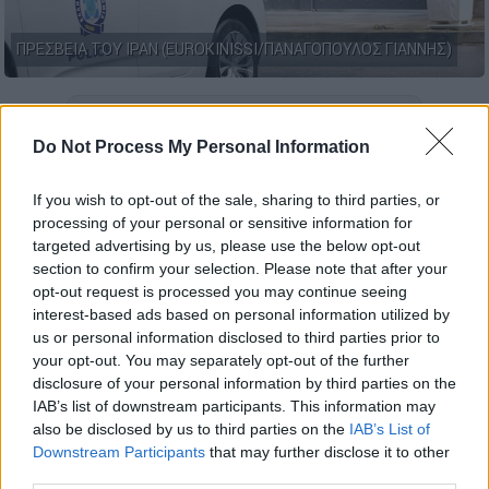
ΠΡΕΣΒΕΙΑ ΤΟΥ ΙΡΑΝ (EUROKINISSI/ΠΑΝΑΓΟΠΟΥΛΟΣ ΓΙΑΝΝΗΣ)
Προσθέστε το ΕΘΝΟΣ στη Google
Do Not Process My Personal Information
Ειδικές εντολές
από το
ΚΥΣΕΑ
, το οποίο
θα
If you wish to opt-out of the sale, sharing to third parties, or
ξεκινήσει στις 6 ώρα Ελλάδος
, περιμένει η
processing of your personal or sensitive information for
ΕΛ.ΑΣ. μετά τις
ραγδαίες εξελίξεις στη
targeted advertising by us, please use the below opt-out
Μέση Ανατολή
και
το χτύπημα του Ισραήλ
section to confirm your selection. Please note that after your
opt-out request is processed you may continue seeing
στην Τεχεράνη
που έχει προκαλέσει
interest-based ads based on personal information utilized by
παγκόσμια ανησυχία.
us or personal information disclosed to third parties prior to
your opt-out. You may separately opt-out of the further
Σύμφωνα με αστυνομικές πηγές, οι
disclosure of your personal information by third parties on the
ελληνικές Αρχές βρίσκονται σε εγρήγορση
IAB’s list of downstream participants. This information may
και ήδη έχουν αρχίσει να λαμβάνονται τα
also be disclosed by us to third parties on the
IAB’s List of
πρώτα ενισχυμένα μέτρα. Όπως λένε πηγές
Downstream Participants
that may further disclose it to other
third parties.
στο
ethnos.gr,
οι ελληνικές Αρχές είναι ήδη