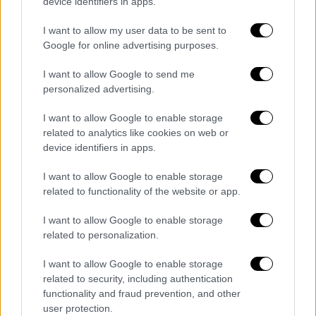
device identifiers in apps.
I want to allow my user data to be sent to
Google for online advertising purposes.
Πρεσβείες και κοινότητες στο
I want to allow Google to send me
μικροσκόπιο
personalized advertising.
Ήδη, λοιπόν, από την ΕΛ.ΑΣ. και τις Αρχές
I want to allow Google to enable storage
Ασφαλείας
έχουν χαρτογραφηθεί ευπαθείς
related to analytics like cookies on web or
device identifiers in apps.
διπλωματικοί και μη στόχοι
και υπάρχει ήδη
σχεδιασμός για την εφαρμογή αυξημένων
I want to allow Google to enable storage
μέτρων ασφαλείας.
related to functionality of the website or app.
Πρεσβείες και προξενεία του Ισραήλ και του
I want to allow Google to enable storage
related to personalization.
Ιράν
στη χώρα μας, όπως, είναι φυσικό
βρίσκονται στο επίκεντρο του σχεδιασμού,
I want to allow Google to enable storage
ενώ
υπάρχει ήδη πρόβλεψη και για μέρη που
related to security, including authentication
συχνάζουν μέλη των κοινοτήτων
των δύο
functionality and fraud prevention, and other
user protection.
χωρών στην Ελλάδα
αλλά και για