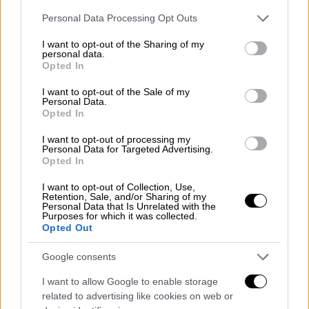
σε
ετοιμότητα
και
αναμένουν ειδικότερες
Please note that this website/app uses one or more Google
Personal Data Processing Opt Outs
services and may gather and store information including but
εντολές
από το ΚΥΣΕΑ που
θα
not limited to your visit or usage behaviour. You may click to
I want to opt-out of the Sharing of my
πραγματοποιηθεί εκτάκτως το απόγευμα
της
personal data.
grant or deny consent to Google and its third-party tags to
Opted In
Παρασκευής στο Μέγαρο Μαξίμου.
use your data for below specified purposes in below Google
consent section.
I want to opt-out of the Sale of my
Personal Data.
ΔΙΑΒΑΣΤΕ ΕΠΙΣΗΣ
Opted In
Κόσμος
|
13.06.2025 11:05
I want to opt-out of processing my
Personal Data for Targeted Advertising.
Οι έξι πυρηνικοί επιστήμονες που
Opted In
σκοτώθηκαν στο Ιράν - Χάος μετά την
I want to opt-out of Collection, Use,
επίθεση του Ισραήλ
Retention, Sale, and/or Sharing of my
Personal Data that Is Unrelated with the
Purposes for which it was collected.
Opted Out
Κόσμος
|
13.06.2025 11:26
Times of Israel: Το Ισραήλ
Google consents
προετοιμαζόταν χρόνια για το
I want to allow Google to enable storage
χτύπημα στο Ιράν - Συμμετείχε και η
related to advertising like cookies on web or
Μοσάντ