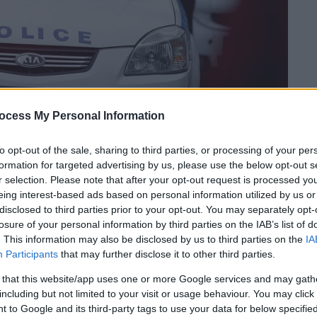
ocess My Personal Information
to opt-out of the sale, sharing to third parties, or processing of your per
formation for targeted advertising by us, please use the below opt-out s
 το ΕΘΝΟΣ στη Google
r selection. Please note that after your opt-out request is processed y
eing interest-based ads based on personal information utilized by us or
disclosed to third parties prior to your opt-out. You may separately opt-
φάνιση
του 14χρονου
Χασάν Σαάντ
από την
losure of your personal information by third parties on the IAB’s list of
. This information may also be disclosed by us to third parties on the
IA
Participants
that may further disclose it to other third parties.
ύ», ο αιγυπτιακής καταγωγής Χασάν
 that this website/app uses one or more Google services and may gath
ασυνόδευτων ανηλίκων
το απόγευμα της
including but not limited to your visit or usage behaviour. You may click 
 to Google and its third-party tags to use your data for below specifi