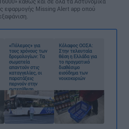
116000» καθώς και σε όλα τα Αστυνομικά
ς εφαρμογής Missing Alert app οπού
εξαφάνιση.
«Πόλεμος» για
Κόλαφος ΟΟΣΑ:
τους χρόνους των
Στην τελευταία
δρομολογίων: Τα
θέση η Ελλάδα για
σωματεία
το πραγματικό
απαντούν στις
διαθέσιμο
καταγγελίες, οι
εισόδημα των
παρατάξεις
νοικοκυριών
περνούν στην
αντεπίθεση