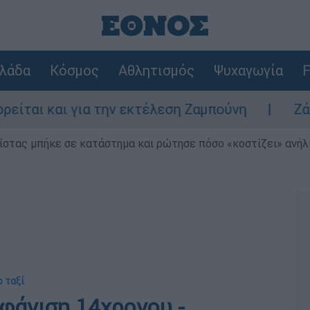
λάδα
Κόσμος
Αθλητισμός
Ψυχαγωγία
F
ι για την εκτέλεση Ζαμπούνη
Ζάκυνθος: Τ
ίστας μπήκε σε κατάστημα και ρώτησε πόσο «κοστίζει» ανήλικ
ο ταξί
φάνιση 14χρονου -