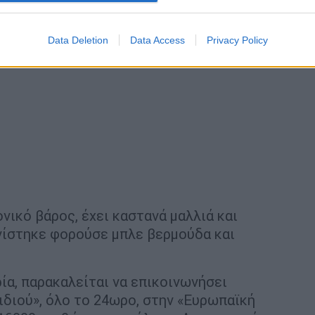
Data Deletion
Data Access
Privacy Policy
ονικό βάρος, έχει καστανά μαλλιά και
νίστηκε φορούσε μπλε βερμούδα και
α, παρακαλείται να επικοινωνήσει
διού», όλο το 24ωρο, στην «Ευρωπαϊκή