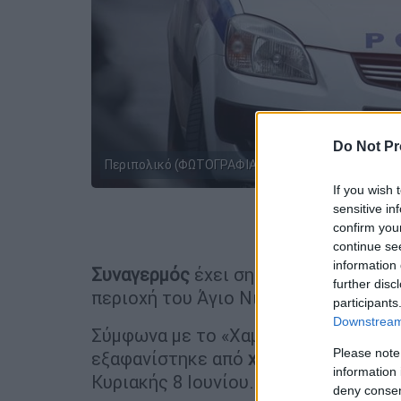
Do Not Pr
Περιπολικό (ΦΩΤΟΓΡΑΦΙΑ: EUROKINISSI)
If you wish 
sensitive in
Προσθέστε
confirm you
continue se
information 
Συναγερμός
έχει σημάνει για την
εξα
further disc
περιοχή του Άγιο Νικόλα.
participants
Downstream 
Σύμφωνα με το «Χαμόγελο του Παιδιο
Please note
εξαφανίστηκε από
χώρο φιλοξενίας 
information 
Κυριακής 8 Ιουνίου.
deny consent