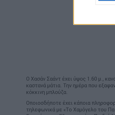
Ο Χασάν Σαάντ έχει ύψος 1.60 μ., καν
καστανά μάτια. Την ημέρα που εξαφα
κόκκινη μπλούζα.
Οποιοσδήποτε έχει κάποια πληροφορί
τηλεφωνικά με «Το Χαμόγελο του Παι