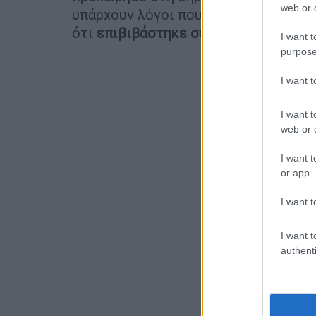
web or d
υπάρχουν λόγοι που τον θέτουν τη ζ
ότι
επιβιβάστηκε σε ταξί με ενήλικο
I want t
purpose
I want 
I want t
web or d
I want t
or app.
I want t
I want t
authenti