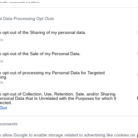
ogle consent section.
l Data Processing Opt Outs
λι»: Τι αποκαλύπτει στο ethnos.gr ο
o opt-out of the Sharing of my personal data.
In
κε επίθεση στην Κυψέλη -
o opt-out of the Sale of my Personal Data.
In
to opt-out of processing my Personal Data for Targeted
 έπεσε στη χαράδρα» - Αγωνία για
ing.
πίθεση από αρκούδα
In
o opt-out of Collection, Use, Retention, Sale, and/or Sharing
ersonal Data that Is Unrelated with the Purposes for which it
lected.
Out
το ταξί
consents
για την εξαφάνιση του και άμεσα
o allow Google to enable storage related to advertising like cookies on
τοιχείων του, καθώς ενδέχεται να