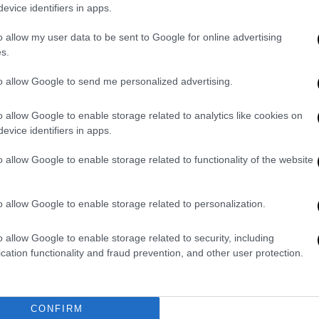
evice identifiers in apps.
ωή του σε κίνδυνο. Υπάρχει η πληροφορία
 άγνωστο άνδρα.
o allow my user data to be sent to Google for online advertising
s.
to allow Google to send me personalized advertising.
o allow Google to enable storage related to analytics like cookies on
evice identifiers in apps.
o allow Google to enable storage related to functionality of the website
o allow Google to enable storage related to personalization.
o allow Google to enable storage related to security, including
cation functionality and fraud prevention, and other user protection.
CONFIRM