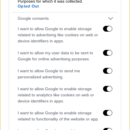
Purposes for which it was collected.
Μεθάνων
, με ασθενοφόρο του ΕΚΑΒ να
Opted Out
παραλαμβάνει τη γυναίκα, με το πλήρωμα να
διαπιστώνει τον
θάνατό
της, ενώ στη
Google consents
συνέχεια η σορός μεταφέρθηκε στο Κέντρο
I want to allow Google to enable storage
Υγείας
Γαλατά
.
related to advertising like cookies on web or
device identifiers in apps.
Το
Α’ Λιμενικό Τμήμα Μεθάνων
του
Λιμεναρχείου
Πόρου
διενεργεί προανάκριση,
I want to allow my user data to be sent to
ενώ η σορός θα μεταφερθεί στο
Google for online advertising purposes.
Νεκροτομείο Πειραιά
για τη διενέργεια
I want to allow Google to send me
νεκροψίας – νεκροτομής.
personalized advertising.
Διαβάστε ακόμη
I want to allow Google to enable storage
related to analytics like cookies on web or
Θρήνος για τον Λιονέλ Μέσι: Πέθανε στα 68
device identifiers in apps.
του χρόνια ο πατέρας του, Χόρχε
I want to allow Google to enable storage
related to functionality of the website or app.
Φωτιά στην Αττικοβοιωτία: Πώς στήθηκε η
μεγάλη επιχείρηση διάσωσης - 254 πολίτες