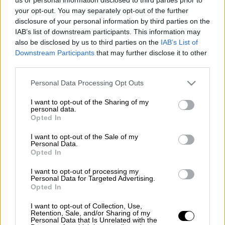
Προσθέστε το ΕΘΝΟΣ στη Google
your opt-out. You may separately opt-out of the further
disclosure of your personal information by third parties on the
IAB’s list of downstream participants. This information may
Μια
γυναίκα
81 ετών εντοπίστηκε χωρίς τις
also be disclosed by us to third parties on the
IAB’s List of
αισθήσεις της στη
θαλάσσια περιοχή
«Άγιος
Downstream Participants
that may further disclose it to other
Γεώργιος» στα
Μέθανα
.
third parties.
Please note that this website/app uses one or more Google
Personal Data Processing Opt Outs
ΔΙΑΒΑΣΤΕ ΕΠΙΣΗΣ
services and may gather and store information including but
not limited to your visit or usage behaviour. You may click to
I want to opt-out of the Sharing of my
personal data.
grant or deny consent to Google and its third-party tags to
Ελλάδα
|
04.05.2025 13:12
Opted In
use your data for below specified purposes in below Google
Πρέβεζα: Νεκρή ηλικιωμένη μετά
consent section.
I want to opt-out of the Sale of my
από φωτιά σε σπίτι - Καταπλακώθηκε
Personal Data.
από τη σκεπή
Opted In
I want to opt-out of processing my
Personal Data for Targeted Advertising.
Opted In
Η
ηλικιωμένη
βρέθηκε το πρωί της Τρίτης
I want to opt-out of Collection, Use,
Retention, Sale, and/or Sharing of my
(3/6) και ενημερώθηκε η
Λιμενική Αρχή
των
Personal Data that Is Unrelated with the