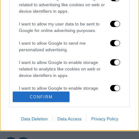
Αστυνομικό Τμήμα
Κισσάμου
.
related to advertising like cookies on web or
device identifiers in apps.
Διαβάστε ακόμη
I want to allow my user data to be sent to
Ξεφυλλίζοντας... τέσσερις ιστορίες για τη
Google for online advertising purposes.
γνώση, τη φύση και την τεχνολογία
I want to allow Google to send me
personalized advertising.
Απίστευτη ιστορία στην Ελλάδα – Πώς μια
μπάλα ταξίδεψε στη θάλασσα 80 μίλια για
I want to allow Google to enable storage
να κρατήσει ζωντανό έναν 30χρονο!
related to analytics like cookies on web or
device identifiers in apps.
Κορυφώνεται το κύμα ζέστης: Πού θα
δείξει 40αρια το θερμόμετρο - Οι περιοχές
I want to allow Google to enable storage
σε red code
related to functionality of the website or app.
CONFIRM
Μητσοτάκης στη ΔΕΘ με το βλέμμα στο
I want to allow Google to enable storage
2027 – Το οικονομικό στοίχημα, η
αυτοδυναμία και η δύσκολη διαδρομή μέχρι
related to personalization.
τις κάλπες
Data Deletion
Data Access
Privacy Policy
I want to allow Google to enable storage
related to security, including authentication