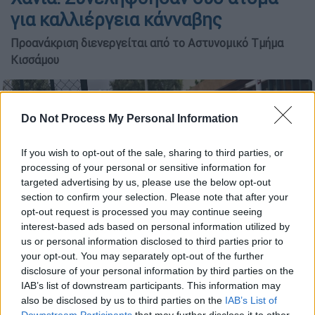
για καλλιέργεια κάνναβης
Προανάκριση διενεργείται από το Αστυνομικό Τμήμα
Κισσάμου
Do Not Process My Personal Information
If you wish to opt-out of the sale, sharing to third parties, or
processing of your personal or sensitive information for
targeted advertising by us, please use the below opt-out
section to confirm your selection. Please note that after your
opt-out request is processed you may continue seeing
interest-based ads based on personal information utilized by
us or personal information disclosed to third parties prior to
your opt-out. You may separately opt-out of the further
Αστυνομία/Eurokinissi
disclosure of your personal information by third parties on the
IAB’s list of downstream participants. This information may
also be disclosed by us to third parties on the
IAB’s List of
Downstream Participants
that may further disclose it to other