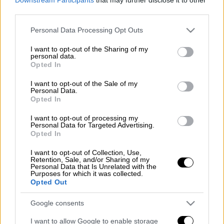
Προσθέστε το ΕΘΝΟΣ στη Google
third parties.
Συνελήφθησαν σε περιοχή του Δήμου
Please note that this website/app uses one or more Google
Personal Data Processing Opt Outs
services and may gather and store information including but
Κισσάμου, στα
Χανιά
, δύο ημεδαποί ηλικίας
not limited to your visit or usage behaviour. You may click to
I want to opt-out of the Sharing of my
39 και 45 ετών, κατηγορούμενοι για
personal data.
grant or deny consent to Google and its third-party tags to
Opted In
παραβάσεις που αφορούν σε
ναρκωτικά
.
use your data for below specified purposes in below Google
consent section.
I want to opt-out of the Sale of my
Κατόπιν κατάλληλης αξιοποίησης στοιχείων,
Personal Data.
Opted In
από αστυνομικούς του Αστυνομικού
Τμήματος Κισσάμου πραγματοποιήθηκε
I want to opt-out of processing my
Personal Data for Targeted Advertising.
έρευνα στις οικίες των συγκεκριμένων
Opted In
προσώπων, κατά τη διάρκεια των οποίων
βρέθηκαν να καλλιεργούνται επιμελώς μέσα
I want to opt-out of Collection, Use,
Retention, Sale, and/or Sharing of my
σε γλάστρες και κατασχέθηκαν συνολικά
Personal Data that Is Unrelated with the
Purposes for which it was collected.
τέσσερα δενδρύλλια κάνναβης και τρεις
Opted Out
συσκευασίες με μικροποσότητα κάνναβης.
Google consents
Προανάκριση διενεργείται από το
I want to allow Google to enable storage