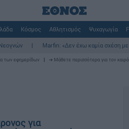
λάδα
Κόσμος
Αθλητισμός
Ψυχαγωγία
F
ών
Marfin: «Δεν έχω καμία σχέση με την ε
δα των εφημερίδων
|
➔ Μάθετε περισσότερα για τον καιρό
ρονος για