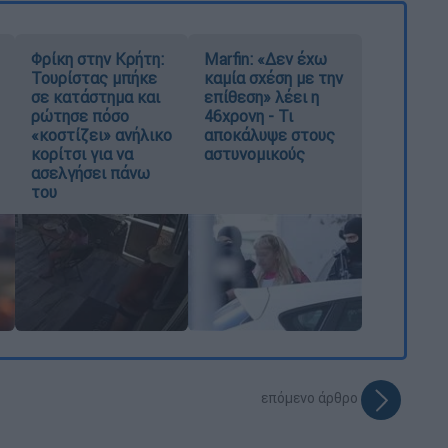
Φρίκη στην Κρήτη:
Marfin: «Δεν έχω
Τουρίστας μπήκε
καμία σχέση με την
σε κατάστημα και
επίθεση» λέει η
ρώτησε πόσο
46χρονη - Τι
«κοστίζει» ανήλικο
αποκάλυψε στους
κορίτσι για να
αστυνομικούς
ασελγήσει πάνω
του
επόμενο άρθρο