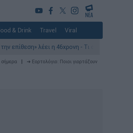
ood & Drink
Travel
Viral
πίθεση» λέει η 46χρονη - Τι αποκάλυψε στους α
 σήμερα
|
➔ Εορτολόγιο: Ποιοι γιορτάζουν