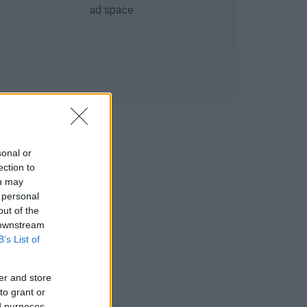
sonal or
ection to
ou may
 personal
out of the
 downstream
B’s List of
er and store
to grant or
ed purposes