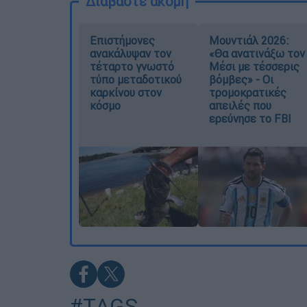
Διαβάστε ακόμη
Επιστήμονες
Μουντιάλ 2026:
ανακάλυψαν τον
«Θα ανατινάξω τον
τέταρτο γνωστό
Μέσι με τέσσερις
τύπο μεταδοτικού
βόμβες» - Οι
καρκίνου στον
τρομοκρατικές
κόσμο
απειλές που
ερεύνησε το FBI
#TAGS