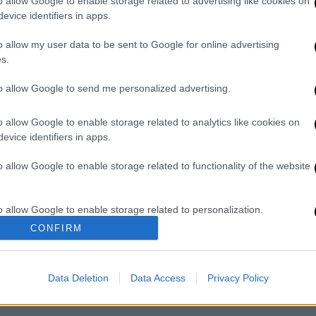
o allow Google to enable storage related to advertising like cookies on
evice identifiers in apps.
o allow my user data to be sent to Google for online advertising
s.
σια: Βίντεο ντοκουμέντο από τη
to allow Google to send me personalized advertising.
εση με την Greek Mafia ερευνά η
o allow Google to enable storage related to analytics like cookies on
evice identifiers in apps.
o allow Google to enable storage related to functionality of the website
: Του έσκασαν το λάστιχο, τον
αν 30.000 ευρώ
o allow Google to enable storage related to personalization.
CONFIRM
o allow Google to enable storage related to security, including
cation functionality and fraud prevention, and other user protection.
εριοριστικούς όρους
καθώς ζήτησε και
Data Deletion
Data Access
Privacy Policy