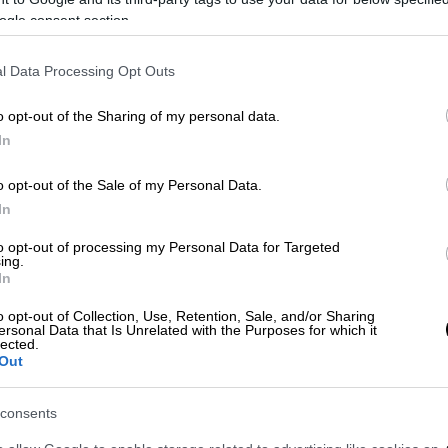
ogle consent section.
l Data Processing Opt Outs
o opt-out of the Sharing of my personal data.
In
o opt-out of the Sale of my Personal Data.
 το ΕΘΝΟΣ στη Google
In
to opt-out of processing my Personal Data for Targeted
χώρησαν αστυνομικοί των
Σερρών
, με την
ing.
In
ό
του, η οποία νοσηλεύεται σε νοσοκομείο.
o opt-out of Collection, Use, Retention, Sale, and/or Sharing
τρο της ΕΛΑΣ έλαβε κλήση για
περιστατικό
ersonal Data that Is Unrelated with the Purposes for which it
lected.
τά τα μεσάνυχτα της περασμένης Πέμπτης
Out
ος. Οδηγήθηκε στις εισαγγελικές αρχές
οικογενειακή σωματική βλάβη και
consents
 συζύγου του.