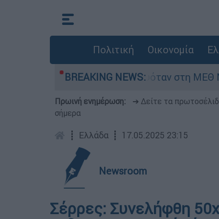
Πολιτική
Οικονομία
Ελ
βρέφος 8 ημερών - Νοσηλευόταν στη ΜΕΘ Νεογν
BREAKING NEWS:
Πρωινή ενημέρωση:
➔ Δείτε τα πρωτοσέλι
σήμερα
┋
Ελλάδα
┋
17.05.2025 23:15
Newsroom
Σέρρες: Συνελήφθη 50χ