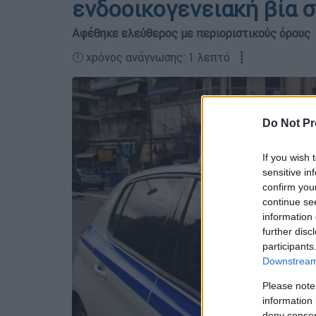
ενδοοικογενειακή βία 
Αφέθηκε ελεύθερος με περιοριστικούς όρους
🕛 χρόνος ανάγνωσης: 1 λεπτό ┋
Do Not Pr
If you wish 
sensitive in
confirm you
continue se
information 
further disc
participants
Downstream 
Please note
information 
deny consent