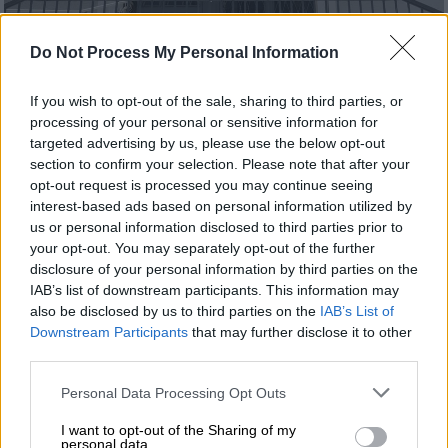
Κορυδαλλός (INITIME)
Do Not Process My Personal Information
If you wish to opt-out of the sale, sharing to third parties, or
Προσθέστε το ΕΘΝΟΣ στη Google
processing of your personal or sensitive information for
targeted advertising by us, please use the below opt-out
Κρατούμενοι στον
Κορυδαλλού
απείλησαν
section to confirm your selection. Please note that after your
opt-out request is processed you may continue seeing
σωφρονιστικό υπάλληλο
, προκειμένου
να
interest-based ads based on personal information utilized by
εισέλθουν σε άλλη πτέρυγα.
us or personal information disclosed to third parties prior to
your opt-out. You may separately opt-out of the further
Το περιστατικό συνέβη το πρωί της
disclosure of your personal information by third parties on the
Δευτέρας. Οκτώ αλλοδαποί
κρατούμενοι
IAB’s list of downstream participants. This information may
προσέγγισαν απειλητικά τον σωφρονιστικό
also be disclosed by us to third parties on the
IAB’s List of
Downstream Participants
that may further disclose it to other
υπάλληλο και πατώντας τα κουμπιά που
third parties.
ανοίγουν οι πόρτες επιχείρησαν να μπουν
στην πτέρυγα. Ενεργοποιήθηκε ο
Please note that this website/app uses one or more Google
Personal Data Processing Opt Outs
services and may gather and store information including but
συναγερμός και με την άμεση και
not limited to your visit or usage behaviour. You may click to
I want to opt-out of the Sharing of my
συντονισμένη επέμβαση
των υπολοίπων εν
personal data.