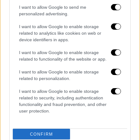
Προκλήθηκε
φθορά σε τηλέφωνα,
ενώ από
I want to allow Google to send me
τον έλεγχο που πραγματοποιήθηκε στον
personalized advertising.
ε
ξωτερικό διάδρομο
του θυρωρείου,
βρέθηκαν και κατασχέθηκαν -3- μαχαίρια και
I want to allow Google to enable storage
-2- σιδερένια αντικείμενα.
related to analytics like cookies on web or
device identifiers in apps.
Για το περιστατικό
ενημερώθηκαν ο
I want to allow Google to enable storage
αρμόδιος Εισαγγελέας Επόπτης και η οικεία
related to functionality of the website or app.
αστυνομική Υπηρεσία,
που διενεργεί και τη
σχετική προανάκριση.Η ασφάλεια των
I want to allow Google to enable storage
Σωφρονιστικών Καταστημάτων αποτελεί
related to personalization.
πρώτιστη προτεραιότητα και προς τον
I want to allow Google to enable storage
σκοπό αυτό όλα τα αρμόδια όργανα
related to security, including authentication
βρίσκονται σε διαρκή ετοιμότητα για την
functionality and fraud prevention, and other
αποτροπή και άμεση αντιμετώπιση κάθε
user protection.
απόπειρας διατάραξης της εύρυθμης
λειτουργίας τους.
CONFIRM