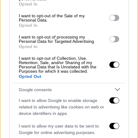
grant or deny consent to Google and its third-party tags to
Opted In
υπηρεσία σωφρονιστικών υπαλλήλων,
η
use your data for below specified purposes in below Google
κατάσταση αποκλιμακώθηκε και
consent section.
I want to opt-out of the Sale of my
Personal Data.
ομαλοποιήθηκε.
Opted In
I want to opt-out of processing my
ΔΙΑΒΑΣΤΕ ΕΠΙΣΗΣ
Personal Data for Targeted Advertising.
Opted In
Ελλάδα
|
12.05.2025 22:47
I want to opt-out of Collection, Use,
Σκότωσε τη μητέρα του και
Retention, Sale, and/or Sharing of my
Personal Data that Is Unrelated with the
προσπάθησε να εξαφανίσει το πτώμα
Purposes for which it was collected.
Opted Out
– Ανατριχιάζουν οι λεπτομέρειες της
τραγωδίας στη Λάρισα
Google consents
I want to allow Google to enable storage
related to advertising like cookies on web or
device identifiers in apps.
Κατασχέθηκαν 3 μαχαίρια και 2
σιδερένια αντικείμενα
I want to allow my user data to be sent to
Google for online advertising purposes.