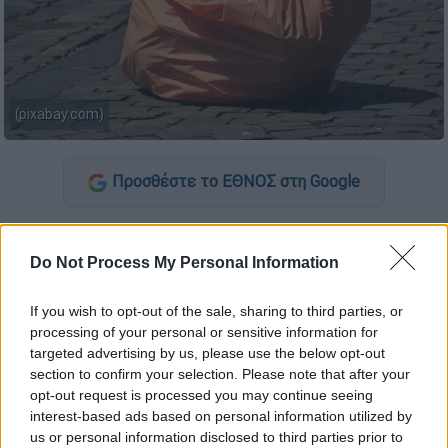
(pixabay.com)
Προσθέστε το ΕΘΝΟΣ στη Google
Η Ευρωπαϊκή Επιτροπή ενέκρινε ποσό 65
εκατομμυρίων ευρώ
από την πολιτική
Do Not Process My Personal Information
συνοχής, προκειμένου να αναβαθμιστούν οι
εγκαταστάσεις διαχείρισης αποβλήτων στην
If you wish to opt-out of the sale, sharing to third parties, or
processing of your personal or sensitive information for
περιφέρεια
Πελοποννήσου
.
targeted advertising by us, please use the below opt-out
section to confirm your selection. Please note that after your
Σύμφωνα με την επίσημη ανακοίνωση,
τρία
opt-out request is processed you may continue seeing
ολοκληρωμένα κέντρα διαχείρισης
interest-based ads based on personal information utilized by
αποβλήτων
σε
Αρκαδία, Μεσσηνία και
us or personal information disclosed to third parties prior to