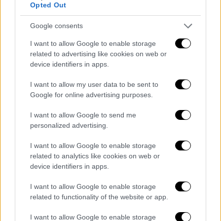
χρηματικά ποσά και …καλάμια
Opted Out
ψαρέματος από αυτοκίνητα
Google consents
I want to allow Google to enable storage
related to advertising like cookies on web or
device identifiers in apps.
Στόχος: Υγεία, περιβάλλον και
βιώσιμη ανάπτυξη
I want to allow my user data to be sent to
Google for online advertising purposes.
Ο εκτελεστικός αντιπρόεδρος για τη Συνοχή
και τις Μεταρρυθμίσεις,
Ραφαέλε Φίτο
,
I want to allow Google to send me
personalized advertising.
υπογράμμισε:
«Η σύγχρονη διαχείριση αποβλήτων
I want to allow Google to enable storage
εξοικονομεί πόρους, μειώνει τις εκπομπές
related to analytics like cookies on web or
αερίων του θερμοκηπίου και προστατεύει
device identifiers in apps.
την υγεία των πολιτών.»
I want to allow Google to enable storage
Ο ίδιος εξέφρασε την ικανοποίησή του που η
related to functionality of the website or app.
πολιτική συνοχής συμβάλλει σε ένα έργο
που
βελτιώνει ουσιαστικά την ποιότητα
I want to allow Google to enable storage