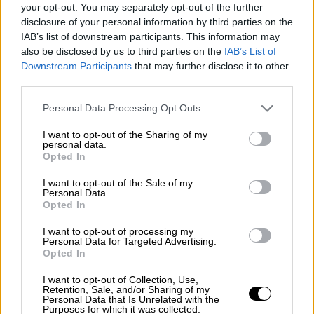
Λακωνία
θα επεξεργάζονται μηχανικά τα
your opt-out. You may separately opt-out of the further
disclosure of your personal information by third parties on the
απορρίμματα για την
ανάκτηση
IAB’s list of downstream participants. This information may
ανακυκλώσιμων υλικών
, ενώ μέσω
also be disclosed by us to third parties on the
IAB’s List of
βιολογικής επεξεργασίας
θα παράγεται
Downstream Participants
that may further disclose it to other
κομπόστ
. Επιπλέον,
δύο σταθμοί
third parties.
μεταφόρτωσης
σε
Αργολίδα και Κορινθία
θα
Please note that this website/app uses one or more Google
Personal Data Processing Opt Outs
ενισχύσουν τη λειτουργία του δικτύου.
services and may gather and store information including but
not limited to your visit or usage behaviour. You may click to
I want to opt-out of the Sharing of my
personal data.
grant or deny consent to Google and its third-party tags to
Opted In
ΔΙΑΒΑΣΤΕ ΕΠΙΣΗΣ
use your data for below specified purposes in below Google
consent section.
I want to opt-out of the Sale of my
Ελλάδα
|
26.04.2025 19:42
Personal Data.
Opted In
Ασπρόπυργος: Εξαρθρώθηκε
συμμορία που διέπραττε κλοπές από
I want to opt-out of processing my
Personal Data for Targeted Advertising.
οχήματα - Τρεις συλλήψεις
Opted In
I want to opt-out of Collection, Use,
Ελλάδα
|
26.04.2025 19:57
Retention, Sale, and/or Sharing of my
Personal Data that Is Unrelated with the
Κομοτηνή: Ανήλικοι έκλεβαν
Purposes for which it was collected.