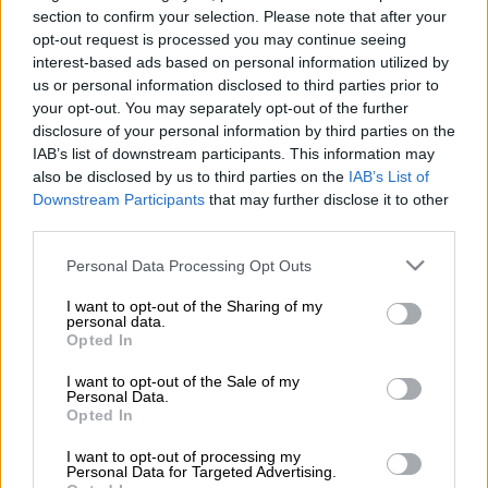
section to confirm your selection. Please note that after your
opt-out request is processed you may continue seeing
Τρόμος στο
Μενίδι
, με έναν νεαρό να
interest-based ads based on personal information utilized by
επιτίθεται με μαχαίρι εναντίον
δύο
us or personal information disclosed to third parties prior to
καταστηματαρχών
σε κάβα της περιοχής, το
your opt-out. You may separately opt-out of the further
απόγευμα του
Μεγάλου Σαββάτου
.
disclosure of your personal information by third parties on the
IAB’s list of downstream participants. This information may
also be disclosed by us to third parties on the
IAB’s List of
ΔΙΑΒΑΣΤΕ ΕΠΙΣΗΣ
Downstream Participants
that may further disclose it to other
third parties.
Ελλάδα
|
16.04.2025 06:42
Please note that this website/app uses one or more Google
Personal Data Processing Opt Outs
Μενίδι: Έβαλαν φωτιά σε εργαστήριο
services and may gather and store information including but
με σφολιάτες
not limited to your visit or usage behaviour. You may click to
I want to opt-out of the Sharing of my
personal data.
grant or deny consent to Google and its third-party tags to
Opted In
use your data for below specified purposes in below Google
consent section.
I want to opt-out of the Sale of my
Personal Data.
Το περιστατικό έγινε περίπου στις 7 το
Opted In
απόγευμα σε κεντρικό δρόμο των
Αχαρνών
,
I want to opt-out of processing my
με τον 26χρονο που φέρεται να
Personal Data for Targeted Advertising.