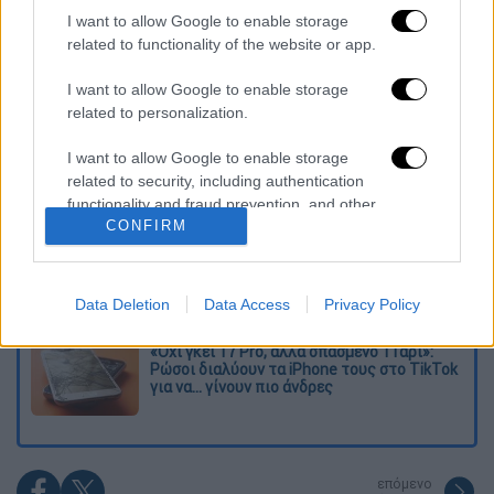
I want to allow Google to enable storage
Διαβάστε ακόμη
related to functionality of the website or app.
Εκτελέσεις, συλλήψεις και νέοι
I want to allow Google to enable storage
περιορισμοί: Το Ιράν σκληραίνει τη γραμμή
related to personalization.
στο εσωτερικό εν μέσω πολέμου
I want to allow Google to enable storage
Η πρώτη δήλωση της οικογένειας της
related to security, including authentication
38χρονης Βρετανίδας που δολοφονήθηκε
functionality and fraud prevention, and other
στην Κυψέλη
CONFIRM
user protection.
Ντύθηκε «Χάρος», ανέβηκε στην οροφή
νοσοκομείου και κοιτούσε επίμονα τους
ασθενείς
Data Deletion
Data Access
Privacy Policy
«Όχι γκέι 17 Pro, αλλά σπασμένο 11άρι»:
Ρώσοι διαλύουν τα iPhone τους στο TikTok
για να... γίνουν πιο άνδρες
επόμενο