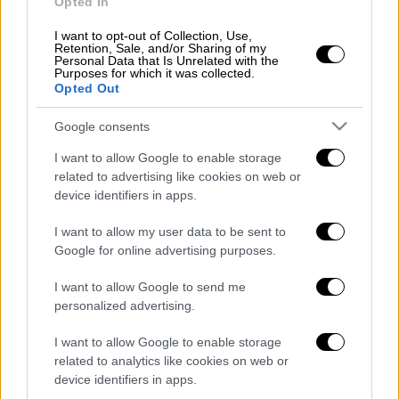
αντιμετωπίζει ψυχιατρικά προβλήματα να
Opted In
επιτίθεται με μαχαίρι σε δύο ιδιοκτήτες
I want to opt-out of Collection, Use,
καταστημάτων της περιοχής.
Retention, Sale, and/or Sharing of my
Personal Data that Is Unrelated with the
Purposes for which it was collected.
Συγκεκριμένα, ο ένας έχει στην ιδιοκτησία
Opted Out
του ένα
πλυντήριο αυτοκινήτων
και ο
άλλος
Google consents
κατάστημα με υδραυλικά είδη
και
προσπάθησαν να αφοπλίσουν τον δράστη,
I want to allow Google to enable storage
όμως δέχθηκαν μαχαιριές, ο ένας στο χέρι
related to advertising like cookies on web or
device identifiers in apps.
και ο άλλος στον θώρακα.
I want to allow my user data to be sent to
Οι δύο τραυματίες μεταφέρθηκαν στο ΚΑΤ,
Google for online advertising purposes.
με τον πρώτο να νοσηλεύεται
εκτός
I want to allow Google to send me
κινδύνου
, ενώ ο δεύτερος υποβλήθηκε σε
personalized advertising.
χειρουργική επέμβαση. Σημειώνεται ότι ο
26χρονος δράστης συνελήφθη από
I want to allow Google to enable storage
related to analytics like cookies on web or
αστυνομικούς της
ΔΙΑΣ
και οδηγήθηκε στην
device identifiers in apps.
Ασφάλεια Αχαρνών
.