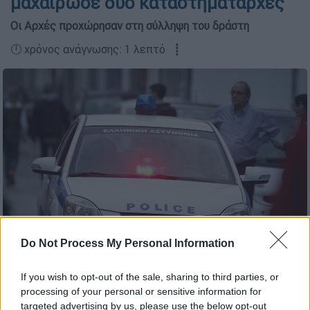
μαχαίρωσε δύο καταστηματάρχες
Οι Αρχές προχώρησαν στη σύλληψη του δράστη
🕛 χρόνος ανάγνωσης: 1 λεπτό ┋
Do Not Process My Personal Information
Περιπολικό (ΦΩΤΟΓΡΑΦΙΑ: EUROKINISSI)
If you wish to opt-out of the sale, sharing to third parties, or
processing of your personal or sensitive information for
Προσθέστε το ΕΘΝΟΣ στη Google
targeted advertising by us, please use the below opt-out