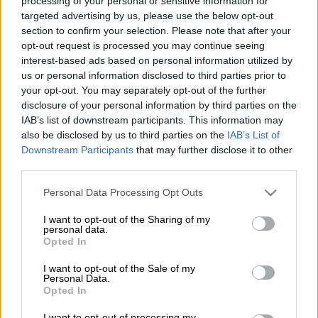
processing of your personal or sensitive information for
Προσθέστε το ΕΘΝΟΣ στη Google
targeted advertising by us, please use the below opt-out
section to confirm your selection. Please note that after your
opt-out request is processed you may continue seeing
Στη σύλληψη 29χρονης που κατηγορείται για
interest-based ads based on personal information utilized by
κλοπές
, προχώρησαν χθες (05.04.2025) το
us or personal information disclosed to third parties prior to
απόγευμα αστυνομικοί του
Τμήματος Δίωξης
your opt-out. You may separately opt-out of the further
και Εξιχνίασης Εγκλημάτων Ιεράπετρας.
disclosure of your personal information by third parties on the
IAB’s list of downstream participants. This information may
Σύμφωνα με την
αστυνομία
, η
σύλληψη
της
also be disclosed by us to third parties on the
IAB’s List of
Downstream Participants
that may further disclose it to other
έγινε μετά από καταγγελία γυναίκας, ότι
third parties.
άγνωστο άτομο είχε εισέλθει στην οικία της
Please note that this website/app uses one or more Google
χθες και είχε αφαιρέσει το πορτοφόλι της,
Personal Data Processing Opt Outs
services and may gather and store information including but
το οποίο περιείχε τραπεζικές κάρτες και εν
not limited to your visit or usage behaviour. You may click to
I want to opt-out of the Sharing of my
συνεχεία πραγματοποίησε ανάληψη του
personal data.
grant or deny consent to Google and its third-party tags to
Opted In
ποσού των 740 ευρώ.
use your data for below specified purposes in below Google
consent section.
I want to opt-out of the Sale of my
Personal Data.
ΔΙΑΒΑΣΤΕ ΕΠΙΣΗΣ
Opted In
I want to opt-out of processing my