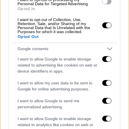
Ελλάδα
|
06.04.2025 18:28
Personal Data for Targeted Advertising.
Χαλκιδική: Ελεύθερος ο 62χρονος
Opted In
ψαράς που οδηγούσε το φορτηγάκι
I want to opt-out of Collection, Use,
στο θανατηφόρο τροχαίο
Retention, Sale, and/or Sharing of my
Personal Data that Is Unrelated with the
Purposes for which it was collected.
Opted Out
Google consents
Επιπλέον η
καταγγέλλουσα
υποστήριξε ότι
με τον ίδιο τρόπο, άγνωστο άτομο είχε
I want to allow Google to enable storage
related to advertising like cookies on web or
εισέλθει στην οικία της στις 28.02.2025 και
device identifiers in apps.
είχε αφαιρέσει το πορτοφόλι οικείου της
προσώπου το οποίο
περιείχε το χρηματικό
I want to allow my user data to be sent to
ποσό των 10.000 ευρώ.
Google for online advertising purposes.
I want to allow Google to send me
Από την προανάκριση και την αξιοποίηση
personalized advertising.
στοιχείων, ταυτοποιήθηκε για αυτές τις
πράξεις η
29χρονη
, η οποία εντοπίσθηκε
I want to allow Google to enable storage
related to analytics like cookies on web or
συνελήφθη και επέστρεψε τα χρηματικά