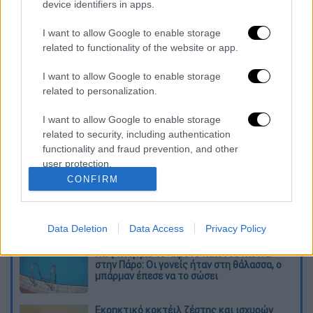
device identifiers in apps.
ποσά που είχε αφαιρέσει.
I want to allow Google to enable storage
Η
προανάκριση
διενεργείται από το Τμήμα
related to functionality of the website or app.
Δίωξης και Εξιχνίασης Εγκλημάτων
I want to allow Google to enable storage
Ιεράπετρας.
related to personalization.
Διαβάστε ακόμη
I want to allow Google to enable storage
related to security, including authentication
Από το Μίσιγκαν στον Λευκό Οίκο: Τι
functionality and fraud prevention, and other
σημαίνει η νίκη του Αμπντούλ Ελ-Σαγέντ
για τους Δημοκρατικούς
user protection.
CONFIRM
O στρατηγός ήταν σχιζοφρενής, εμμονικός,
πλησίαζε τα 75 όταν τον αντάμωσε η δόξα –
Εκείνος που άλλαξε την πορεία της
Data Deletion
Data Access
Privacy Policy
Ιστορίας!
Πώς πνίγηκε το 4χρονο παιδί σε πισίνα
στην Πάρο: Οι γονείς ήταν στη θάλασσα, ο
μπάρμαν έπεσε να το σώσει
Εκρηκτικό κοκτέιλ ζέστης και ισχυρών