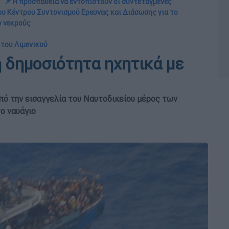
📌 Η προσπάθεια να εντοπιστούν οι συντεταγμένες
ου Κέντρου Συντονισμού Ερευνας και Διάσωσης για το
ν νεκρούς
 του Λιμενικού
 δημοσιότητα ηχητικά με
από την εισαγγελία του Ναυτοδικείου μέρος των
ο ναυάγιο