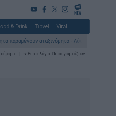
ood & Drink
Travel
Viral
υν αταξινόμητα - Λύση αναζητά το υπουργείο
 σήμερα
|
➔ Εορτολόγιο: Ποιοι γιορτάζουν