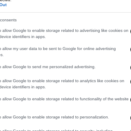
κινδύνου και έδινε εντολές για
Out
θισή του σκάφους όπως και για μέρες μετά.
να δώσει το ΕΚΣΕΔ είναι κρίσιμη για να
consents
όνα για τις συνθήκες του ναυαγίου, που
o allow Google to enable storage related to advertising like cookies on
ό. Είναι επίσης κρίσιμη για να αποδοθούν
evice identifiers in apps.
ιγμό περισσότερων από 650 ανθρώπων,
o allow my user data to be sent to Google for online advertising
ι του πληρώματος του μη εξοπλισμένου και
s.
ού ΠΠΛΣ-920, που κατηγορείται από τους
πή του αλιευτικού στην προσπάθειά του να
to allow Google to send me personalized advertising.
 και όσων συντόνιζαν την επιχείρηση και
o allow Google to enable storage related to analytics like cookies on
evice identifiers in apps.
σχύει την
έντονη υποψία
της απόπειρας
o allow Google to enable storage related to functionality of the website
 που συγκλονίζουν την κοινή γνώμη στην
υ των υποκλοπών. Ιδίως μάλιστα όταν από
αγικό ναυάγιο υπήρξαν αντιφατικές
o allow Google to enable storage related to personalization.
ν αποκλειστική ευθύνη στους διακινητές
o allow Google to enable storage related to security, including