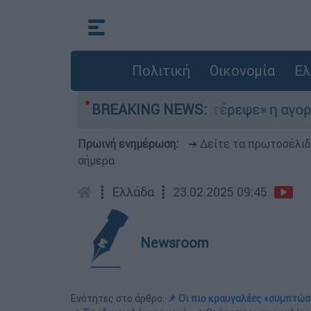
Πολιτική
Οικονομία
Ελ
το Αιγαίο
BREAKING NEWS:
«Στέρεψε» η αγορά από πινακίδ
Πρωινή ενημέρωση:
➔ Δείτε τα πρωτοσέλι
σήμερα
┋
Ελλάδα
┋
23.02.2025 09:45
Newsroom
Ενότητες στο άρθρο:
📌 Οι πιο κραυγαλέες «συμπτώσ