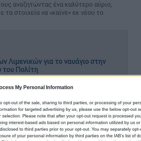
ους αναζητώντας ένα καλύτερο αύριο,
 τα στοιχεία να «καίνε» εκ νέου το
ων Λιμενικών για το ναυάγιο στην
υ του Πολίτη
ocess My Personal Information
ζ της «ΕΦ.ΣΥΝ.» και του ΟΜΝΙΑΤV, σε
to opt-out of the sale, sharing to third parties, or processing of your per
πισήμως αλλά και σε άλλες που
formation for targeted advertising by us, please use the below opt-out s
τρου Επιχειρήσεων του
Λιμενικού
r selection. Please note that after your opt-out request is processed y
eing interest-based ads based on personal information utilized by us or
ο της Πύλου να κατευθύνουν τους
disclosed to third parties prior to your opt-out. You may separately opt-
πλέοντα πλοία να δηλώσουν ρητά πως δεν
losure of your personal information by third parties on the IAB’s list of