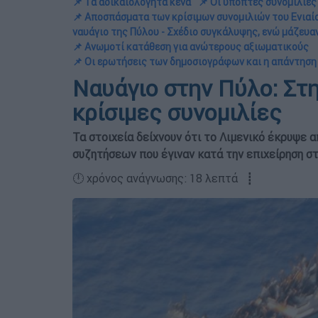
📌 Τα αδικαιολόγητα κενά
📌 Οι ύποπτες συνομιλίες
📌 Αποσπάσματα των κρίσιμων συνομιλιών του Ενιαί
ναυάγιο της Πύλου - Σχέδιο συγκάλυψης, ενώ μάζευα
📌 Ανωμοτί κατάθεση για ανώτερους αξιωματικούς
📌 Οι ερωτήσεις των δημοσιογράφων και η απάντηση
Ναυάγιο στην Πύλο: Στη
κρίσιμες συνομιλίες
Τα στοιχεία δείχνουν ότι το Λιμενικό έκρυψε 
συζητήσεων που έγιναν κατά την επιχείρηση στ
🕛 χρόνος ανάγνωσης: 18 λεπτά ┋