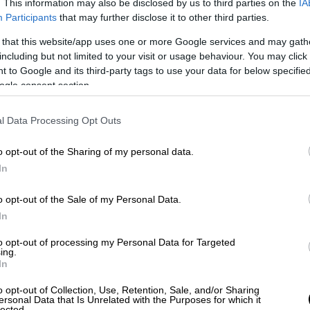
ν στην Ελλάδα, αλλά να μεταφερθούν στην
. This information may also be disclosed by us to third parties on the
IA
ιχειρησιακές συνομιλίες που θα μπορούσαν να
Participants
that may further disclose it to other third parties.
λείπουν από το υλικό που παρέδωσε το
 that this website/app uses one or more Google services and may gath
δικείου
, η οποία διερευνά τυχόν ποινικές
including but not limited to your visit or usage behaviour. You may click 
επιχειρησιακή εμπλοκή.
 to Google and its third-party tags to use your data for below specifi
ogle consent section.
ήματα κρίσιμων συνομιλιών του Ενιαίου
ιάσωσης
(ΕΚΣΕΔ). Πρόκειται για τη
l Data Processing Opt Outs
ραιά που έχει την ευθύνη του συντονισμού
o opt-out of the Sharing of my personal data.
σης σε αέρα και θάλασσα. Οσον αφορά
In
το ΕΚΣΕΔ βρίσκεται σε ευθεία επικοινωνία
ου Λιμενικού και με τον παρακείμενο θάλαμο
o opt-out of the Sale of my Personal Data.
ης με λιμεναρχεία, σκάφη και μέσα του
In
ικά πλοία.
to opt-out of processing my Personal Data for Targeted
ing.
ικού που έπλεε εντός της ελληνικής ζώνης
In
 μηχανές, χωρίς σωστικά μέσα,
αι μετανάστες, το ΕΚΣΕΔ παρακολουθούσε
o opt-out of Collection, Use, Retention, Sale, and/or Sharing
ersonal Data that Is Unrelated with the Purposes for which it
lected.