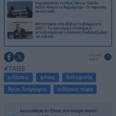
Κορυφώνεται το κύμα ζέστης: Πού θα
δείξει 40αρια το θερμόμετρο - Οι περιοχές
σε red code
Μητσοτάκης στη ΔΕΘ με το βλέμμα στο
2027 – Το οικονομικό στοίχημα, η
αυτοδυναμία και η δύσκολη διαδρομή μέχρι
τις κάλπες
επόμενο
άρθρο
#TAGS
ειδήσεις
φόνος
δολοφονία
Άγιοι Ανάργυροι
ειδήσεις τώρα
Ακολούθησε το Έθνος στο Google News!