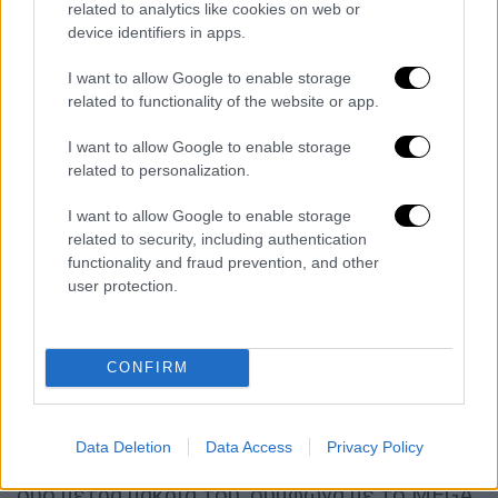
related to analytics like cookies on web or
Κ.Γ.: Πάμε μέσα.
device identifiers in apps.
Εκφ.
: Σε λίγο.
Γ.Κ.
: Έχει έρθει εδώ.
I want to allow Google to enable storage
related to functionality of the website or app.
Εκφ.
: Ο πρώην;
Γ.Κ
.: Ναι είναι εδώ.
I want to allow Google to enable storage
Εκφ.:
Οπότε να το στείλω στο
related to personalization.
αστυνομικό τμήμα;
I want to allow Google to enable storage
Γ.Κ.: Ναι.
related to security, including authentication
functionality and fraud prevention, and other
Τα δραματικά λεπτά που
user protection.
ακολούθησαν
Ο
δράστης
σε κλάσματα δευτερολέπτου την
CONFIRM
μαχαίρωσε 4 φορές πισώπλατα. Στο μεταξύ
από τις φωνές βγαίνει και
ο φρουρός
από το
φυλάκιο ο οποίος όσο δεχόταν τις μαχαιριές
Data Deletion
Data Access
Privacy Policy
η
Κυριακή
δεν είχε καταλάβει τι συνέβαινε
δύο μέτρα μακριά του, σύμφωνα με το MEGA.