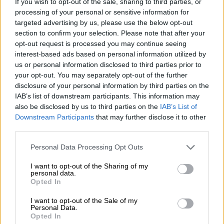
If you wish to opt-out of the sale, sharing to third parties, or
φύγει και δεν πάρει καμία απάντηση.
processing of your personal or sensitive information for
targeted advertising by us, please use the below opt-out
Κ.Γ.:
Ωραία και εγώ τι πρέπει να κάνω να
section to confirm your selection. Please note that after your
περιμένω στο τμήμα ή να ξεκινήσω να
opt-out request is processed you may continue seeing
πηγαίνω προς το σπίτι;
interest-based ads based on personal information utilized by
Εκφ.:
Του έχετε κάνει μήνυση;
us or personal information disclosed to third parties prior to
your opt-out. You may separately opt-out of the further
Κ.Γ.
: Όχι.
disclosure of your personal information by third parties on the
Εκφ.:
Αυτός τι κάνει; Περιμένει. Για πιο
IAB’s list of downstream participants. This information may
λόγο;
also be disclosed by us to third parties on the
IAB’s List of
Κ.Γ.:
Περιμένει για να μου…Να με
Downstream Participants
that may further disclose it to other
third parties.
εκδικηθεί δεν ξέρω, να με χτυπήσει και
εχτές είχε έρθει και δεν το τραβήξαμε
Please note that this website/app uses one or more Google
Personal Data Processing Opt Outs
τόσο.
services and may gather and store information including but
not limited to your visit or usage behaviour. You may click to
I want to opt-out of the Sharing of my
personal data.
Η στιγμή του φόνου
grant or deny consent to Google and its third-party tags to
Opted In
use your data for below specified purposes in below Google
Η
Κυριακή
χάνεται για λίγο από την κάμερα
consent section.
I want to opt-out of the Sale of my
Personal Data.
ωστόσο οι κινήσεις καταγράφονται από μια
Opted In