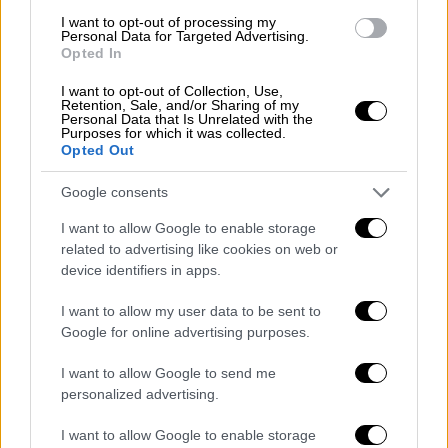
άλλη λίγα μέτρα παρακάτω. Στέκεται
I want to opt-out of processing my
μπροστά από παρκαρισμένα μηχανάκια και
Personal Data for Targeted Advertising.
περιμένει τον τηλεφωνητή να καταγράψει το
Opted In
περιστατικό που του αναφέρει.
I want to opt-out of Collection, Use,
Retention, Sale, and/or Sharing of my
Εκφ.
: Βρίσκεται πλησίον, βρίσκεστε στο
Personal Data that Is Unrelated with the
Purposes for which it was collected.
αστυνομικό τμήμα να γράψω;
Opted Out
Κ.Γ.:
Τώρα ναι αλλά είμαι με αυτοκίνητο
Google consents
με έναν φίλο μου και θέλουμε να πάμε
σπίτι.
I want to allow Google to enable storage
Εκφ.
: Βρίσκετε στο αστυνομικό τμήμα.
related to advertising like cookies on web or
device identifiers in apps.
Κ.Γ.
: Ε….
I want to allow my user data to be sent to
Μετά από δυο χαμένα λεπτά δεν υπάρχει
Google for online advertising purposes.
πλέον χρόνος για την ανυπεράσπιστη
Κυριακή
. Είναι η στιγμή που βλέπει τα φώτα
I want to allow Google to send me
personalized advertising.
της μηχανής του πρώην και αντιλαμβάνεται
ότι κινδυνεύει άμεσα:
I want to allow Google to enable storage