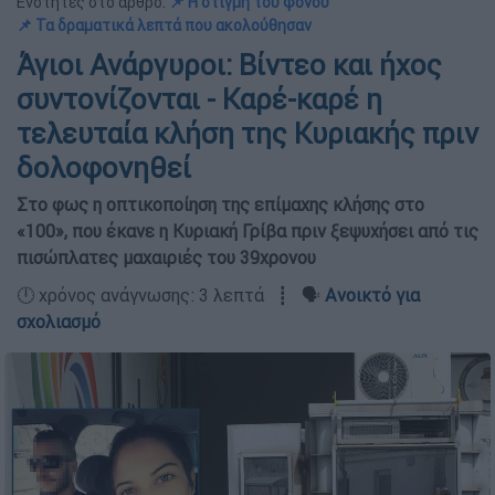
Ενότητες στο άρθρο:
📌 Η στιγμή του φόνου
📌 Τα δραματικά λεπτά που ακολούθησαν
Άγιοι Ανάργυροι: Βίντεο και ήχος
συντονίζονται - Καρέ-καρέ η
τελευταία κλήση της Κυριακής πριν
δολοφονηθεί
Στο φως η οπτικοποίηση της επίμαχης κλήσης στο
«100», που έκανε η Κυριακή Γρίβα πριν ξεψυχήσει από τις
πισώπλατες μαχαιριές του 39χρονου
🕛 χρόνος ανάγνωσης: 3 λεπτά ┋ 🗣️
Ανοικτό για
σχολιασμό