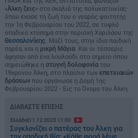
ΠΑΟΚ και της ΑΕΚ, αντίστοιχα, φώναξαν
«
Άλκη ζεις
» στα σκαλιά της πολυκατοικίας
όπου έχασε τη ζωή του ο νεαρός φοιτητής
την 1η Φεβρουαρίου του 2022, σε τυφλό
οπαδικό χτύπημα στην περιοχή Χαριλάου της
Θεσσαλονίκης
. Μαζί τους, στην ίδια παιδική
παρέα, και η
μικρή Μάγια
. Και οι τέσσερις
άφησαν από ένα λουλούδι στο σημείο όπου
σημειώθηκε η
στυγνή δολοφονία
του
19χρονου Άλκη, στο πλαίσιο των
επετειακών
δράσεων
που οργάνωσε η Δομή 1ης
Φεβρουαρίου 2022 - Εις το Όνομα του Άλκη.
ΔΙΑΒΑΣΤΕ ΕΠΙΣΗΣ
Ελλάδα
|
11.12.2023 11:00
Συγκλονίζει ο πατέρας του Άλκη για
την οπαδική βία: «Κάθε φορά λέμε