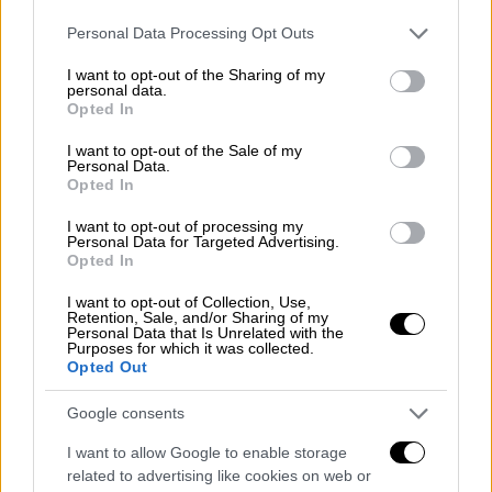
Αριστείδης Καμπανός, ο οποίος συνομίλησε
Please note that this website/app uses one or more Google
Personal Data Processing Opt Outs
για αρκετή ώρα με τα παιδιά. Ο κ. Καμπανός
services and may gather and store information including but
πλησιάζοντας τον
Λέανδρο
, που ήταν
not limited to your visit or usage behaviour. You may click to
I want to opt-out of the Sharing of my
personal data.
ντυμένος στα ασπρόμαυρα της ομάδας του,
grant or deny consent to Google and its third-party tags to
Opted In
αφού τον χαιρέτισε θερμά του είπε: «Φοράς
use your data for below specified purposes in below Google
consent section.
τη φανέλα του ΠΑΟΚ».
I want to opt-out of the Sale of my
Personal Data.
Opted In
«Δεν έχει σημασία ότι ο Άλκης υποστήριζε
άλλη ομάδα κι όχι τον ΠΑΟΚ.
Όλες οι ομάδες
I want to opt-out of processing my
Personal Data for Targeted Advertising.
είναι καλές αρκεί να είμαστε φιλικοί μεταξύ
Opted In
μας
και αγαπημένοι» απάντησε ο μικρός
I want to opt-out of Collection, Use,
μαθητής, για να πάρει τα εύσημα από τον
Retention, Sale, and/or Sharing of my
Personal Data that Is Unrelated with the
κ.Καμπανό, που πρόσθεσε: «Εάν το μήνυμά
Purposes for which it was collected.
σου το λάβει ο κόσμος, η κοινωνία μας θα
Opted Out
γίνει καλύτερη. Εσένα θα σ'ακούσουν γιατί
Google consents
έχεις μεγάλη καρδιά».
I want to allow Google to enable storage
«Ο Άλκης είναι
ψηλά στον ουρανό
και σας
related to advertising like cookies on web or