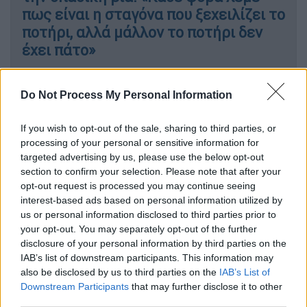
πως είναι η σταγόνα που ξεχειλίζει το
ποτήρι, αλλά μάλλον το ποτήρι δεν
έχει πάτο»
Ελλάδα
|
01.02.2024 12:58
Do Not Process My Personal Information
Στη μνήμη του Άλκη: Τρισάγιο στο
σημείο όπου έπεσε νεκρός ο
If you wish to opt-out of the sale, sharing to third parties, or
19χρονος - «Πανελλήνια Ημέρα
processing of your personal or sensitive information for
targeted advertising by us, please use the below opt-out
Φιλάθλου» η 1η Φεβρουαρίου
section to confirm your selection. Please note that after your
opt-out request is processed you may continue seeing
interest-based ads based on personal information utilized by
us or personal information disclosed to third parties prior to
Συγκίνησαν μικροί φίλαθλοι όλων των
your opt-out. You may separately opt-out of the further
disclosure of your personal information by third parties on the
ομάδων
IAB’s list of downstream participants. This information may
also be disclosed by us to third parties on the
IAB’s List of
Παρών στις εκδηλώσεις μνήμης ήταν και ο
Downstream Participants
that may further disclose it to other
πατέρας του αδικοχαμένου φοιτητή
,
third parties.