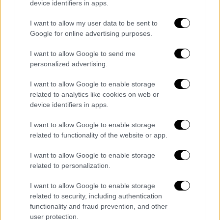
βλέπει και έχει ένα
αστραφτερό χαμόγελο
»,
device identifiers in apps.
συνέχισε ο μικρός απευθυνόμενος προς τον
I want to allow my user data to be sent to
κ.Καμπανό. «Είναι στην καρδιά μας και
Google for online advertising purposes.
χαίρεται γιατί κάτι αλλάζει», του απάντησε ο
I want to allow Google to send me
μπαμπάς του Άλκη. Ο κ.Καμπανός
personalized advertising.
συνομίλησε τόσο με τον Γιάννη, τον μικρό
φίλαθλο του
Άρη
και τον ρώτησε ποιος είναι
I want to allow Google to enable storage
ο αγαπημένος του παίκτης, λαμβάνοντας ως
related to analytics like cookies on web or
device identifiers in apps.
απάντηση «ο Γκάλινατ», ενώ την ίδια
ερώτηση έκανε και στον Σπύρο ο οποίος του
I want to allow Google to enable storage
απάντησε πως αγαπάει πολύ τον Μάνταλο
related to functionality of the website or app.
της ΑΕΚ.
I want to allow Google to enable storage
«Είμαι πολύ χαρούμενος που συμμετείχα σε
related to personalization.
αυτή την εκδήλωση», είπε σε δηλώσεις του
I want to allow Google to enable storage
στους δημοσιογράφους ο μικρός Λέανδρος,
related to security, including authentication
ο οποίος πέρα από
τον Άλκη
αναφέρθηκε και
functionality and fraud prevention, and other
σε άλλα
θύματα της οπαδικής βίας
, στον
user protection.