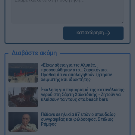
καταχώρηση
Διαβάστε ακόμη
«Είχαν άδεια για τις Αλυκές,
προσγειώθηκαν στο... Σαρακήνικο:
Προθεσμία να απολογηθούν ζήτησαν
χειριστής και ιδιοκτήτης
Έκκληση για περιορισμό της κατανάλωσης
νερού στη Σάρτη Χαλκιδικής - Ζητούν να
κλείσουν τα ντους στα beach bars
Πέθανε σε ηλικία 87 ετών ο σπουδαίος
συγγραφέας και φιλόσοφος, Στέλιος
Ράμφος