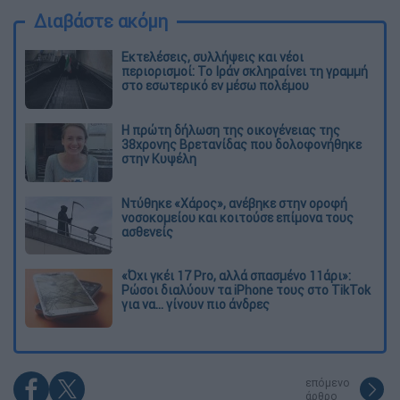
Διαβάστε ακόμη
Εκτελέσεις, συλλήψεις και νέοι
περιορισμοί: Το Ιράν σκληραίνει τη γραμμή
στο εσωτερικό εν μέσω πολέμου
Η πρώτη δήλωση της οικογένειας της
38χρονης Βρετανίδας που δολοφονήθηκε
στην Κυψέλη
Ντύθηκε «Χάρος», ανέβηκε στην οροφή
νοσοκομείου και κοιτούσε επίμονα τους
ασθενείς
«Όχι γκέι 17 Pro, αλλά σπασμένο 11άρι»:
Ρώσοι διαλύουν τα iPhone τους στο TikTok
για να... γίνουν πιο άνδρες
επόμενο
άρθρο