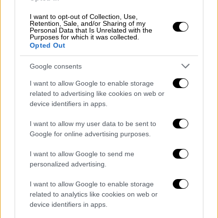
Σκληρό πορνογραφικό υλικό στην
I want to opt-out of Collection, Use,
Retention, Sale, and/or Sharing of my
κατοχή του
Personal Data that Is Unrelated with the
Purposes for which it was collected.
Opted Out
Σύμφωνα με την ΕΡΤ, μετά τη σύλληψη του
61χρονου, βρέθηκε, στις ηλεκτρονικές
Google consents
συσκευές του σκληρό πορνογραφικό υλικό.
I want to allow Google to enable storage
Το
θύμα
μεταφέρθηκε στο Θριάσιο
related to advertising like cookies on web or
προκειμένου να του παρασχεθούν οι πρώτες
device identifiers in apps.
βοήθειες
και να υποβληθεί στις απαραίτητες
εξετάσεις. Δείγμα DNA του συλληφθέντα
I want to allow my user data to be sent to
Google for online advertising purposes.
απέστειλα οι Αρχές στα εργαστήρια,
προκειμένου να «δέσουν» την υπόθεση,
I want to allow Google to send me
συγκρίνοντάς το με αυτό του θύματος.
personalized advertising.
Ιατροδικαστική εξέταση έχει παραγγελθεί
I want to allow Google to enable storage
και από την 48χρονη.
related to analytics like cookies on web or
device identifiers in apps.
Οι κατηγορίες που βαραίνουν τον 61χρονο