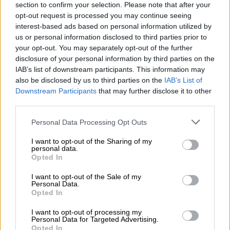
Αδιανότητα ντοκουμέντα
section to confirm your selection. Please note that after your
νοσηρότητας από το Κερατσίνι:
opt-out request is processed you may continue seeing
Καθημερινό ριάλιτι φρίκης των
interest-based ads based on personal information utilized by
us or personal information disclosed to third parties prior to
ατόμων με αναπηρία
your opt-out. You may separately opt-out of the further
disclosure of your personal information by third parties on the
IAB’s list of downstream participants. This information may
also be disclosed by us to third parties on the
IAB’s List of
Οι αξιωματικοί του ΑΤ Καλλιθέας
ζήτησαν
Downstream Participants
that may further disclose it to other
από τον πολίτη να τούς οδηγήσει στο σημείο
third parties.
που βρισκόταν η πολυκατοικία, όπου, με την
Please note that this website/app uses one or more Google
Personal Data Processing Opt Outs
έλευσή τους,
εντόπισαν μία 48χρονη από την
services and may gather and store information including but
Ουκρανία. Σε άθλια κατάσταση
η γυναίκα,
not limited to your visit or usage behaviour. You may click to
I want to opt-out of the Sharing of my
personal data.
grant or deny consent to Google and its third-party tags to
κατήγγειλε στους αστυνομικούς ότι είχε
Opted In
use your data for below specified purposes in below Google
πέσει θ
ύμα συστηματικού ξυλοδαρμού και
consent section.
I want to opt-out of the Sale of my
βιασμού
από έναν ημεδαπό 61χρονο άνδρα. Η
Personal Data.
Opted In
ίδια σημείωσε ότι, ο θύτης, την κρατούσε,
τουλάχιστον επί 5 ημέρες, φυλακισμένη στο
I want to opt-out of processing my
Personal Data for Targeted Advertising.
διαμέρισμά του.
Opted In