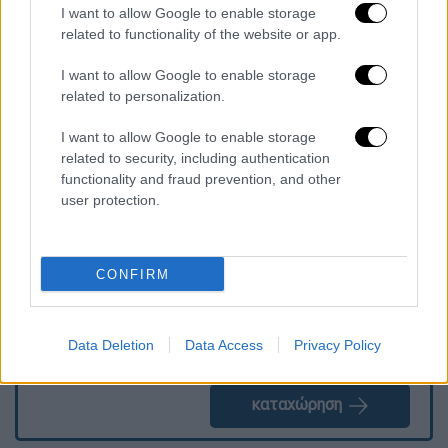
είναι αυτές του
συστηματικού βιασμού και
I want to allow Google to enable storage
ξυλοδαρμού, αλλά και η κράτηση
του
related to functionality of the website or app.
θύματός παρά τη θέλησή του. Θα οδηγηθεί
I want to allow Google to enable storage
ενώπιον του εισαγγελέα.
related to personalization.
I want to allow Google to enable storage
related to security, including authentication
Τα σχολιά σας δημοσιεύονται άμεσα με δική σας ευθύνη. Το
functionality and fraud prevention, and other
ΕΘΝΟΣ θα παρεμβαίνει και τα προσβλητικά σχόλια θα
διαγράφονται
user protection.
CONFIRM
Data Deletion
Data Access
Privacy Policy
καταχώρηση