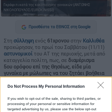
Γκράφιτι κατά της κακοποίησης γυναικών (ΑΝΤΩΝΗΣ
ΝΙΚΟΛΟΠΟΥΛΟΣ/EUROKINISSI)
Προσθέστε το ΕΘΝΟΣ στη Google
Στη
σύλληψη
ενός
61χρονου
στην
Καλλιθέα
προχώρησαν, το πρωί του Σαββάτου (11/11)
αστυνομικοί
του ΑΤ της περιοχής, μετά από
καταγγελία πολίτη, πως, σε
διαμέρισμα
5ου ορόφου επί της Θησέως, είδε μία
γυναίκα με μώλωπες να του ζητάει βοήθεια
κάνοντάς του νοήματα.
Do Not Process My Personal Information
ΔΙΑΒΑΣΤΕ ΕΠΙΣΗΣ
If you wish to opt-out of the sale, sharing to third parties, or
processing of your personal or sensitive information for
Ελλάδα
|
12.11.2023 21:42
targeted advertising by us, please use the below opt-out