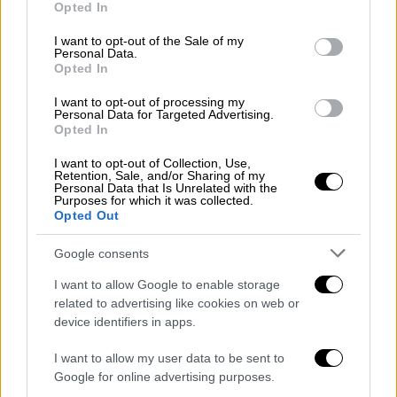
Opted In
use your data for below specified purposes in below Google
σημείο:
consent section.
I want to opt-out of the Sale of my
Personal Data.
Opted In
I want to opt-out of processing my
Personal Data for Targeted Advertising.
Opted In
I want to opt-out of Collection, Use,
Retention, Sale, and/or Sharing of my
Personal Data that Is Unrelated with the
Purposes for which it was collected.
Opted Out
Google consents
I want to allow Google to enable storage
Tροχαίο ατύχημα στην Καλαμαριά
related to advertising like cookies on web or
device identifiers in apps.
I want to allow my user data to be sent to
Google for online advertising purposes.