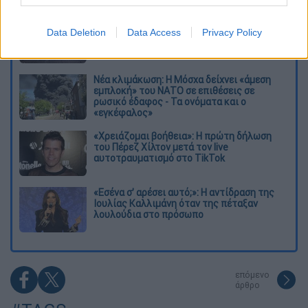
Σοκαριστικό βίντεο από το τροχαίο στις
Data Deletion
Data Access
Privacy Policy
Σέρρες που σκοτώθηκαν μητέρα και γιος:
Το ΙΧ πέφτει πάνω στο φορτηγό
Νέα κλιμάκωση: Η Μόσχα δείχνει «άμεση
εμπλοκή» του ΝΑΤΟ σε επιθέσεις σε
ρωσικό έδαφος - Τα ονόματα και ο
«εγκέφαλος»
«Χρειάζομαι βοήθεια»: Η πρώτη δήλωση
του Πέρεζ Χίλτον μετά τον live
αυτοτραυματισμό στο TikTok
«Εσένα σ’ αρέσει αυτό;»: Η αντίδραση της
Ιουλίας Καλλιμάνη όταν της πέταξαν
λουλούδια στο πρόσωπο
επόμενο
άρθρο