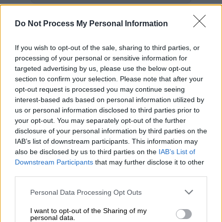
Τροχαίο ατύχημα
σημειώθηκε στην
Do Not Process My Personal Information
Καλαμαριά
όταν αυτοκίνητα συγκρούστηκαν
για άγνωστο μέχρι στιγμής λόγο με
If you wish to opt-out of the sale, sharing to third parties, or
αποτέλεσμα το ένα να ανατραπεί.
processing of your personal or sensitive information for
targeted advertising by us, please use the below opt-out
Σύμφωνα με πληροφορίες από το
thestival.gr,
section to confirm your selection. Please note that after your
γύρω στις 20:00, δύο αυτοκίνητα
opt-out request is processed you may continue seeing
interest-based ads based on personal information utilized by
συγκρούστηκαν κάτω από αδιευκρίνιστες
us or personal information disclosed to third parties prior to
συνθήκες στην οδό Αδριανουπόλεως. Από τη
your opt-out. You may separately opt-out of the further
σύγκρουση το ένα αυτοκίνητο ανετράπη.
disclosure of your personal information by third parties on the
IAB’s list of downstream participants. This information may
Στο σημείο κλήθηκε και η Πυροσβεστική,
also be disclosed by us to third parties on the
IAB’s List of
χωρίς ωστόσο να χρειαστεί να
Downstream Participants
that may further disclose it to other
third parties.
απεγκλωβίσει κάποιο άτομο. Επί τόπου
έσπευσε και ασθενοφόρο του ΕΚΑΒ αλλά και
Please note that this website/app uses one or more Google
Personal Data Processing Opt Outs
η Αστυνομία.
services and may gather and store information including but
not limited to your visit or usage behaviour. You may click to
I want to opt-out of the Sharing of my
personal data.
Δείτε φωτογραφίες του thestival.gr από το
grant or deny consent to Google and its third-party tags to