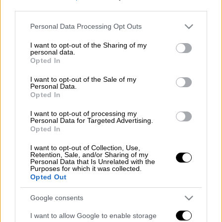
Προσθέστε το ΕΘΝΟΣ στη Google
third parties.
Please note that this website/app uses one or more Google
Personal Data Processing Opt Outs
Το
ΑΣΕΠ
, με απόφαση που υπογράφει ο
services and may gather and store information including but
υπουργός Ναυτιλίας και Νησιωτικής
not limited to your visit or usage behaviour. You may click to
I want to opt-out of the Sharing of my
personal data.
Πολιτικής
Γιάννη Πλακιωτάκη
, προκηρύσσει
grant or deny consent to Google and its third-party tags to
Opted In
use your data for below specified purposes in below Google
διαγωνισμό για την απευθείας κατάταξη στο
consent section.
Λιμενικό Σώμα – Ελληνική Ακτοφυλακή
I want to opt-out of the Sale of my
Personal Data.
συνολικά 100 Αξιωματικών Λ.Σ. –ΕΛ.ΑΚΤ.
Opted In
(ανδρών – γυναικών) ειδικότητας Κυβερνήτη
I want to opt-out of processing my
ή Μηχανικού, προερχόμενων από ιδιώτες.
Personal Data for Targeted Advertising.
Opted In
Διαβάστε περισσότερα στο
proson.gr
I want to opt-out of Collection, Use,
Διαβάστε ακόμη
Retention, Sale, and/or Sharing of my
Personal Data that Is Unrelated with the
Purposes for which it was collected.
Δημιούργησαν με AI νέους ιούς μέσα σε
Opted Out
λίγες ώρες - Γιατί προβληματίζονται οι
επιστήμονες
Google consents
Σαν το τρομακτικό It: 15χρονο ντυμένος
I want to allow Google to enable storage