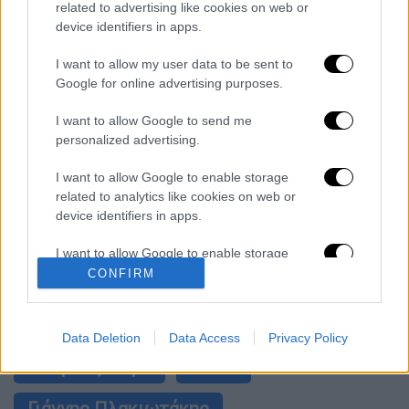
κλόουν μαχαίρωσε μέχρι θανάτου
related to advertising like cookies on web or
ηλικιωμένο - Τον κατέγραψε κάμερα
device identifiers in apps.
«Πόλεμος» για τους χρόνους των
I want to allow my user data to be sent to
δρομολογίων: Τα σωματεία απαντούν στις
Google for online advertising purposes.
καταγγελίες, οι παρατάξεις περνούν στην
αντεπίθεση
I want to allow Google to send me
Κόλαφος ΟΟΣΑ: Στην τελευταία θέση η
personalized advertising.
Ελλάδα για το πραγματικό διαθέσιμο
εισόδημα των νοικοκυριών
I want to allow Google to enable storage
related to analytics like cookies on web or
device identifiers in apps.
επόμενο
I want to allow Google to enable storage
άρθρο
related to functionality of the website or app.
CONFIRM
#TAGS
I want to allow Google to enable storage
υπουργείο Ναυτιλίας
Λιμενικό Σώμα
related to personalization.
Data Deletion
Data Access
Privacy Policy
ειδήσεις τώρα
ΑΣΕΠ
I want to allow Google to enable storage
related to security, including authentication
functionality and fraud prevention, and other
Γιάννης Πλακιωτάκης