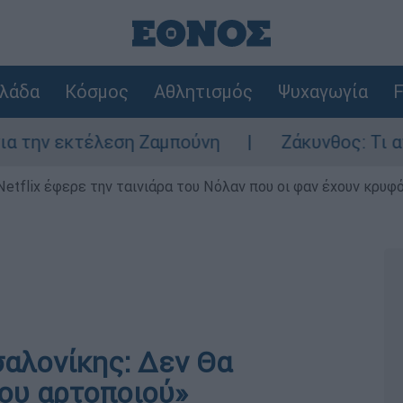
λάδα
Κόσμος
Αθλητισμός
Ψυχαγωγία
F
εκτέλεση Ζαμπούνη
Ζάκυνθος: Τι απαντά η 
Netflix έφερε την ταινιάρα του Νόλαν που οι φαν έχουν κρυφό
αλονίκης: Δεν Θα
του αρτοποιού»