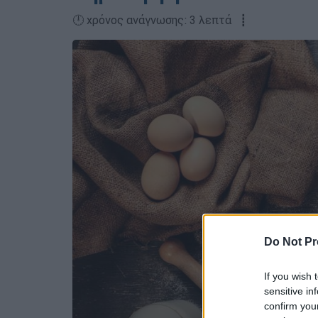
🕛 χρόνος ανάγνωσης: 3 λεπτά ┋
Do Not Pr
If you wish 
sensitive in
confirm you