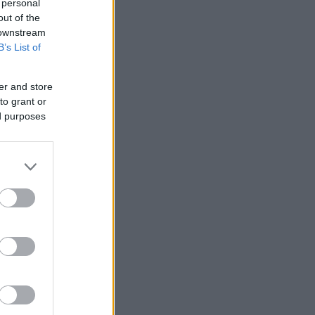
 personal
out of the
 downstream
B’s List of
er and store
to grant or
ed purposes