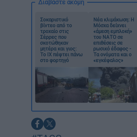
Διαβάστε ακόμη
Σοκαριστικό
Νέα κλιμάκωση: Η
βίντεο από το
Μόσχα δείχνει
τροχαίο στις
«άμεση εμπλοκή»
Σέρρες που
του ΝΑΤΟ σε
σκοτώθηκαν
επιθέσεις σε
μητέρα και γιος:
ρωσικό έδαφος -
Το ΙΧ πέφτει πάνω
Τα ονόματα και ο
στο φορτηγό
«εγκέφαλος»