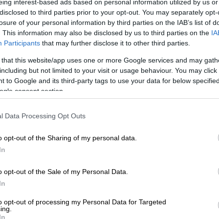
eing interest-based ads based on personal information utilized by us or
disclosed to third parties prior to your opt-out. You may separately opt-
losure of your personal information by third parties on the IAB’s list of
. This information may also be disclosed by us to third parties on the
IA
Participants
that may further disclose it to other third parties.
 that this website/app uses one or more Google services and may gath
including but not limited to your visit or usage behaviour. You may click 
 το ΕΘΝΟΣ στη Google
 to Google and its third-party tags to use your data for below specifi
ogle consent section.
ετικά με το «καλάθι του νοικοκυριού» και
α επεκταθεί και στους φούρνους. Η
l Data Processing Opt Outs
σσαλονίκης
,
Έλσα Κουκουμέρια
τόνισε
o opt-out of the Sharing of my personal data.
ί δεν συζητούν κάποιο τέτοιο ενδεχόμενο,
In
 και στο ψωμί, που θα τοποθετηθεί στο
μάρκετ.
o opt-out of the Sale of my Personal Data.
In
μί, ζητήσαμε στο καλάθι του νοικοκυριού
η, αυτό, που πολύς κόσμος δε γνωρίζει ότι
to opt-out of processing my Personal Data for Targeted
ing.
α έχει και αυτή τη σήμανση.
Ο υπουργός
In