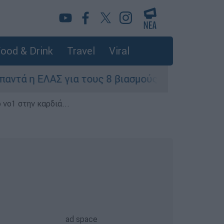
ood & Drink
Travel
Viral
ΕΛΑΣ για τους 8 βιασμούς τουριστριών - «Μόνο 
 νο1 στην καρδιά...