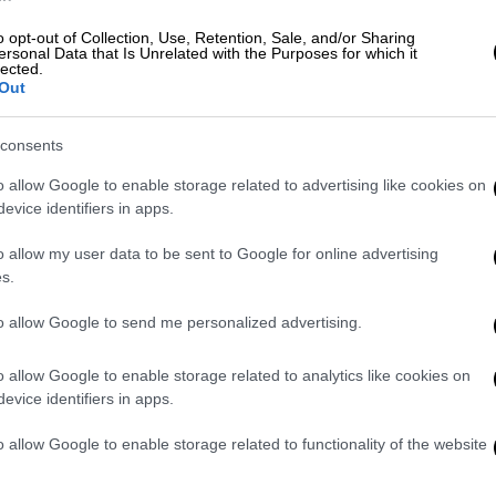
ο ψωμί, που θα έχει το καλάθι του
o opt-out of Collection, Use, Retention, Sale, and/or Sharing
ο ψωμί».
ersonal Data that Is Unrelated with the Purposes for which it
lected.
 αρτοποιού είπε:
Out
υργού, όχι υποχρεωτική. Αυτό δεν μπορεί να
consents
ι ακόμα και τη στιγμή, που μιλάμε, η τιμή
o allow Google to enable storage related to advertising like cookies on
πό 2,85 μέχρι 3,15 όταν στο σούπερ μάρκετ
evice identifiers in apps.
ι ο λόγος, έχουμε με διαφορά το φθηνότερο
έπουμε να γίνονται στα άλλα καταναλωτικά
o allow my user data to be sent to Google for online advertising
s.
ψωμί. Έγινε μία αύξηση τον Μάρτιο του 2022
έρα οι τιμές παραμένουν σταθερές και
to allow Google to send me personalized advertising.
ερές. Τρίτον, από το 2010 τα αρτοποιεία
σωπο, έχουμε δώσει εξετάσεις επιτυχείς
o allow Google to enable storage related to analytics like cookies on
υνεχίσουμε να βοηθάμε όσους έχουν
evice identifiers in apps.
ερους. Δεν υπάρχει αρτοποιός, ο οποίος θα
o allow Google to enable storage related to functionality of the website
ιγότερα χρήματα, είτε καθόλου χρήματα να
ό στα αρτοποιεία συνηγορεί στο να μην