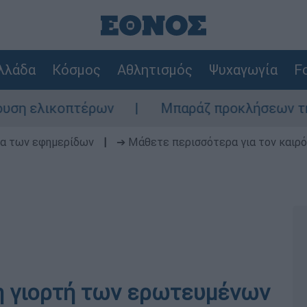
λλάδα
Κόσμος
Αθλητισμός
Ψυχαγωγία
Fo
ελικοπτέρων
Μπαράζ προκλήσεων της Άγκυρ
δα των εφημερίδων
|
➔ Μάθετε περισσότερα για τον καιρό
η γιορτή των ερωτευμένων