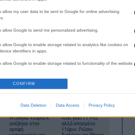
θείας από εκπρόσωπο, δωρεάν επίσκεψη
o allow my user data to be sent to Google for online advertising
s.
 ons με Απεριόριστα Data ή Απεριόριστη
to allow Google to send me personalized advertising.
ια να μπορέσουν οι συνδρομητές της να
αποδοχής σε όποιον επιθυμούν, χωρίς
o allow Google to enable storage related to analytics like cookies on
ίζει €7, έχει διάρκεια 14 ημέρες και οι
evice identifiers in apps.
νεργοποιήσουν κάποιο από αυτά, ή ακόμα
o allow Google to enable storage related to functionality of the website
 myWIND.
ητήσουν περισσότερες πληροφορίες στο
o allow Google to enable storage related to personalization.
CONFIRM
ο 13800.
o allow Google to enable storage related to security, including
cation functionality and fraud prevention, and other user protection.
Data Deletion
Data Access
Privacy Policy
Ντύθηκε «Χάρος»,
«Όχι γκέι 17 Pro,
ανέβηκε στην
αλλά σπασμένο
οροφή
11άρι»: Ρώσοι
νοσοκομείου και
διαλύουν τα iPhone