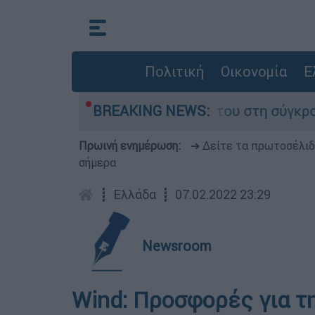
Πολιτική
Οικονομία
Ε
η Δαμίγο που έχασε τη ζωή του στη σύγκρουση 
BREAKING NEWS:
Πρωινή ενημέρωση:
➔ Δείτε τα πρωτοσέλι
σήμερα
┋
Ελλάδα
┋
07.02.2022 23:29
Newsroom
Wind: Προσφορές για τ