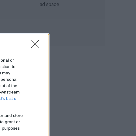
sonal or
ection to
ou may
 personal
out of the
 downstream
B’s List of
er and store
to grant or
ed purposes