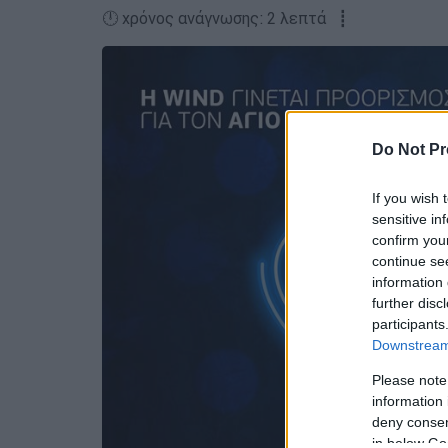
🕛 χρόνος ανάγνωσης: 2 λεπτά ┋
Do Not Pr
If you wish 
sensitive in
confirm you
continue se
information 
further disc
participants
Downstream 
Please note
information 
deny consent
in below Go