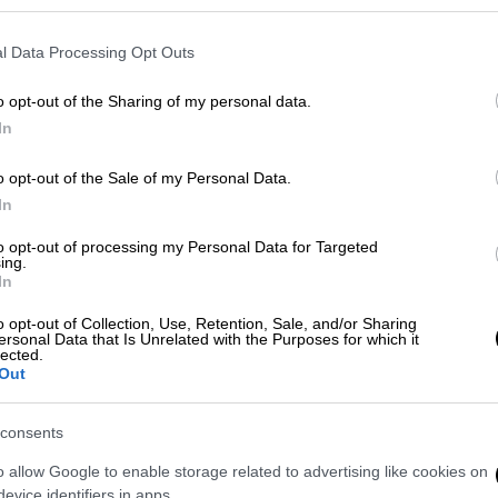
l Data Processing Opt Outs
 το ΕΘΝΟΣ στη Google
o opt-out of the Sharing of my personal data.
ς 680 ευρώ, εντελώς δωρεάν, με κάθε νέα
In
ata ή Απεριόριστη Ομιλία για 14 μέρες
o opt-out of the Sale of my Personal Data.
σμού του Αγίου
Βαλεντίνου
In
, από σήμερα 07/02 στο
wind.gr
, στα
to opt-out of processing my Personal Data for Targeted
υνδρομητές έχουν τη δυνατότητα να κάνουν
ing.
In
es Samsung Galaxy A52s 5G 128GB & A12
κριμένη προσφορά έχει διάρκεια μέχρι
o opt-out of Collection, Use, Retention, Sale, and/or Sharing
ersonal Data that Is Unrelated with the Purposes for which it
τής και σταθερής, στα προγράμματα WIND
lected.
Out
E Unlimited στα €64 /μήνα. Το WIND ONE
λοκληρωμένο συνδυασμό προγραμμάτων
consents
εόρασης που προσφέρεται στην αγορά. Οι
στη επικοινωνία προς όλους, απεριόριστα
o allow Google to enable storage related to advertising like cookies on
00Mbps, αλλά και προνομιακή εξυπηρέτηση,
evice identifiers in apps.