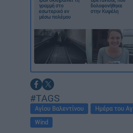
γραμμή στο
δολοφονήθηκε
εσωτερικό εν
στην Κυψέλη
μέσω πολέμου
#TAGS
Αγίου Βαλεντίνου
Ημέρα του Αγ
Wind