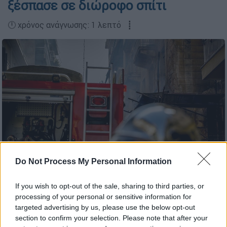
ξέσπασε σε διώροφο σπίτι
🕛 χρόνος ανάγνωσης: 1 λεπτό ┋
Do Not Process My Personal Information
(Eurokinissi)
If you wish to opt-out of the sale, sharing to third parties, or
processing of your personal or sensitive information for
targeted advertising by us, please use the below opt-out
Προσθέστε το ΕΘΝΟΣ στη Google
section to confirm your selection. Please note that after your