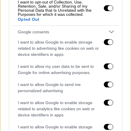
I want to opt-out of Collection, Use,
ΔΙΑΒΑΣΤΕ ΕΠΙΣΗΣ
Retention, Sale, and/or Sharing of my
Personal Data that Is Unrelated with the
Purposes for which it was collected.
Ελλάδα
|
24.12.2021 08:53
Opted Out
«Θεματοφύλακες του Συντάγματος»
στο Βόλο κρατούσαν 16 μαθητές
Google consents
εκτός σχολείου
I want to allow Google to enable storage
related to advertising like cookies on web or
device identifiers in apps.
I want to allow my user data to be sent to
Η γυναίκα εντοπίστηκε να κάθεται σε μια
Google for online advertising purposes.
καρέκλα χωρίς τις αισθήσεις της.
Διακομίστηκε με ασθενοφόρο του ΕΚΑΒ στο
I want to allow Google to send me
Νοσοκομείο του Βόλου όπου διαπιστώθηκε
personalized advertising.
ο θάνατός της. Στην επιχείρηση κατάσβεσης
I want to allow Google to enable storage
της φωτιάς πήραν μέρος οκτώ πυροσβέστες
related to analytics like cookies on web or
με πέντε οχήματα.
device identifiers in apps.
Διαβάστε ακόμη
I want to allow Google to enable storage