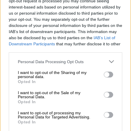
opt-out request is processed you may continue seeing
Τραγικό θάνατο βρήκε μία 67χρονη
interest-based ads based on personal information utilized by
ρακοσυλλέκτρια από
φωτιά
που ξέσπασε τα
us or personal information disclosed to third parties prior to
your opt-out. You may separately opt-out of the further
μεσάνυχτα σε διόροφη κατοικία στο κέντρο
disclosure of your personal information by third parties on the
του
Βόλου
.
IAB’s list of downstream participants. This information may
also be disclosed by us to third parties on the
IAB’s List of
Η φωτιά ξέσπασε λίγα λεπτά πριν τις 12 τα
Downstream Participants
that may further disclose it to other
μεσάνυχτα σε εξωτερική σκάλα μεταξύ
third parties.
ισογείου και πρώτου ορόφου στη συμβολή
Please note that this website/app uses one or more Google
Personal Data Processing Opt Outs
των οδών Δεληγιώργη – Γαλλίας. Οι
services and may gather and store information including but
πυροσβέστες όταν έφτασαν στο σπίτι
not limited to your visit or usage behaviour. You may click to
I want to opt-out of the Sharing of my
personal data.
βρέθηκαν μπορστά σε δωμάτια γεμάτα με
grant or deny consent to Google and its third-party tags to
Opted In
use your data for below specified purposes in below Google
σκουπίδια, χαρτιά και παλιά ρούχα που
consent section.
I want to opt-out of the Sale of my
έφθαναν σε ύψος το ένα μέτρο. Δίπλα στη
Personal Data.
σκάλα που οδηγούσε στον δεύτερο όροφο
Opted In
υπήρχε μια εστία φωτιάς, ενώ το σπίτι ήταν
I want to opt-out of processing my
“πνιγμένο” στους καπνούς.
Personal Data for Targeted Advertising.
Opted In