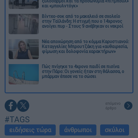
ξυλοδαρμοί και τα προσωνύμια «πίτμπουλ»
και «μπουλντόγκ»
Βίντεο-σοκ από το μακελειό σε σχολείο
στην Ταϊλάνδη: Η στιγμή που ο 14χρονος
ανοίγει πυρ - Στους 9 ανέβηκαν οι νεκροί
Νέα αποχώρηση από το κόμμα Καρυστιανού:
Καταγγελίες Μπρουτζάκη για «αυθαιρεσία,
φίμωση και δολοφονία χαρακτήρων»
Πώς πνίγηκε το 4χρονο παιδί σε πισίνα
στην Πάρο: Οι γονείς ήταν στη θάλασσα, ο
μπάρμαν έπεσε να το σώσει
επόμενο
άρθρο
#TAGS
ειδήσεις τώρα
άνθρωποι
σκύλοι