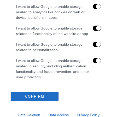
αφοσιωμένα φαίνονται τα ζώα όταν μιλάνε:
I want to allow Google to enable storage
Σκύλοι που σηκώνουν τα αυτιά τους όταν οι
related to analytics like cookies on web or
ιδιοκτήτες τους συζητούν για την
device identifiers in apps.
παραγγελία μιας πίτσας, επειδή έχουν ένα
I want to allow Google to enable storage
λούτρινο παιχνίδι που είναι ένα κομμάτι
related to functionality of the website or app.
πίτσας, για παράδειγμα.
I want to allow Google to enable storage
«Μια ιδιοκτήτρια μου είπε ότι μιλούσε με
related to personalization.
τον σύζυγό της στο τηλέφωνο για μια
τσάντα και τότε ο σκύλος εμφανίστηκε με
I want to allow Google to enable storage
related to security, including authentication
ένα παιχνίδι που του είχαν δώσει το όνομα
functionality and fraud prevention, and other
'τσάντα'»
, εξηγεί η Dror. «Έτσι αναρωτήθηκα,
user protection.
σε ποιο βαθμό αυτοί οι σκύλοι προσέχουν
πραγματικά τις συνομιλίες των ιδιοκτητών
τους και τι μπορεί να καταλαβαίνουν από
CONFIRM
αυτές;»
Η μελέτη διαπίστωσε ότι οι ταλαντούχοι
Data Deletion
Data Access
Privacy Policy