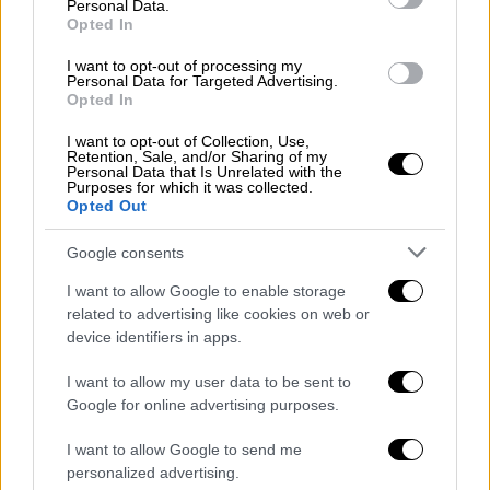
Personal Data.
200 παιχνιδιών για σκύλους.
Opted In
«Σε μερικές από τις προηγούμενες μελέτες
I want to opt-out of processing my
Personal Data for Targeted Advertising.
μας, διαπιστώσαμε ότι μπορούν να μάθουν
Opted In
το όνομα ενός νέου αντικειμένου αφού το
ακούσουν μόνο τέσσερις φορές και
I want to opt-out of Collection, Use,
Retention, Sale, and/or Sharing of my
βλέπουμε ότι μπορούν να μάθουν
Personal Data that Is Unrelated with the
Purposes for which it was collected.
τουλάχιστον 12 νέα παιχνίδια σε μόνο μία
Opted Out
εβδομάδα», συνεχίζει η Dror. «Θυμούνται
Google consents
αυτά τα παιχνίδια για δύο χρόνια,
σχηματίζουν κατηγορίες παιχνιδιών, οπότε
I want to allow Google to enable storage
είναι πραγματικά εξαιρετικά στην ικανότητά
related to advertising like cookies on web or
device identifiers in apps.
τους να μαθαίνουν».
I want to allow my user data to be sent to
Η Dror εμπνεύστηκε εν μέρει να
Google for online advertising purposes.
πραγματοποιήσει τη μελέτη επειδή έχει
ακούσει πολλές ιστορίες από ιδιοκτήτες
I want to allow Google to send me
σκύλων που έχουν παρατηρήσει πόσο
personalized advertising.