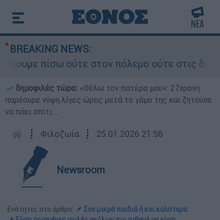
BREAKING NEWS:
με πίσω ούτε στον πόλεμο ούτε στις διαπραγματε
δημοφιλές τώρα:
«Θέλω τον πατέρα μου»: 27χρονη
παρέσυρε νύφη λίγες ώρες μετά το γάμο της και ζητούσε
να πάει σπίτι...
┋
Φιλοζωία
┋
25.01.2026 21:56
Newsroom
Ενότητες στο άρθρο:
📌 Σαν μικρά παιδιά ή και καλύτερα
📌 Είναι ορισμένες φυλές σκύλων πιο πιθανό να είναι