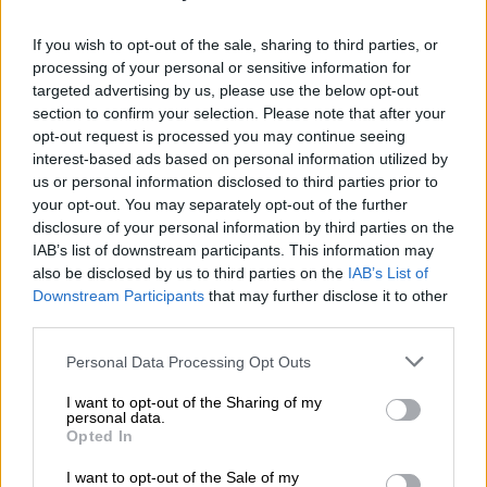
Πανεπιστήμιο Κτηνιατρικής της Βιέννης.
If you wish to opt-out of the sale, sharing to third parties, or
Σαν μικρά παιδιά ή και καλύτερα
processing of your personal or sensitive information for
targeted advertising by us, please use the below opt-out
«Γνωρίζουμε ήδη ότι όλα τα σκυλιά είναι
section to confirm your selection. Please note that after your
opt-out request is processed you may continue seeing
ικανά να μάθουν εντολές δράσης: πράγματα
interest-based ads based on personal information utilized by
όπως 'κάτσε', 'μείνε', αλλά φαίνεται ότι μια
us or personal information disclosed to third parties prior to
μικρή ομάδα σκύλων είναι ικανά να μάθουν
your opt-out. You may separately opt-out of the further
εντολές αντικειμένων, με πράγματα όπως
disclosure of your personal information by third parties on the
IAB’s list of downstream participants. This information may
'μπάλα', 'σχοινί', 'δαχτυλίδι' ή 'παιχνίδι', λέει η
also be disclosed by us to third parties on the
IAB’s List of
Ντρορ στη Huffington Post.
Downstream Participants
that may further disclose it to other
third parties.
Όσον αφορά σε αυτά τα σκυλιά με ταλέντο
στην εκμάθηση λέξεων, η μάθησή τους είναι
Please note that this website/app uses one or more Google
Personal Data Processing Opt Outs
services and may gather and store information including but
ισοδύναμη ή ακόμα και καλύτερη από αυτή
not limited to your visit or usage behaviour. You may click to
I want to opt-out of the Sharing of my
ενός μικρού παιδιού: Ένα σκυλί της μελέτης,
personal data.
grant or deny consent to Google and its third-party tags to
Opted In
μια 7χρονη θηλυκή μπόρντερ κόλι με το
use your data for below specified purposes in below Google
όνομα Basket, γνώριζε τα ονόματα πάνω από
consent section.
I want to opt-out of the Sale of my