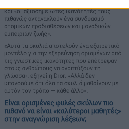
μαθητές λέξεων είναι «εξαιρετικά σπάνιοι»
και «οι αξιοσημείωτες ικανότητές τους
πιθανώς αντανακλούν ένα συνδυασμό
ατομικών προδιαθέσεων και μοναδικών
εμπειριών ζωής».
«Αυτά τα σκυλιά αποτελούν ένα εξαιρετικό
μοντέλο για την εξερεύνηση ορισμένων από
τις γνωστικές ικανότητες που επέτρεψαν
στους ανθρώπους να αναπτύξουν τη
γλώσσα», εξηγεί η Dror. «Αλλά δεν
υπονοούμε ότι όλα τα σκυλιά μαθαίνουν με
αυτόν τον τρόπο ― κάθε άλλο».
Είναι ορισμένες φυλές σκύλων πιο
πιθανό να είναι «καλύτεροι μαθητές»
στην αναγνώριση λέξεων;