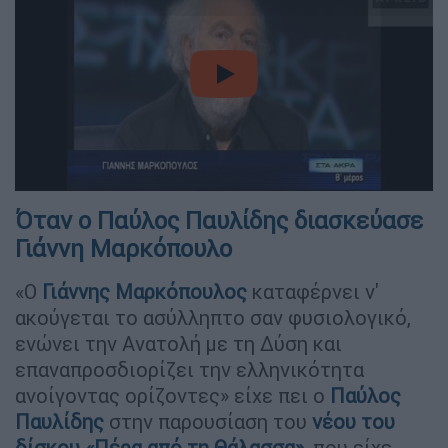
video
Όταν ο Παύλος Παυλίδης διασκεύασε
Γιάννη Μαρκόπουλο
«Ο
Γιάννης Μαρκόπουλος
καταφέρνει ν'
ακούγεται το ασύλληπτο σαν φυσιολογικό,
ενώνει την Ανατολή με τη Δύση και
επαναπροσδιορίζει την ελληνικότητα
ανοίγοντας ορίζοντες» είχε πει ο
Παύλος
Παυλίδης
στην παρουσίαση του
νέου του
δίσκου «Πέρα από τη Θάλασσα»
, που είχε