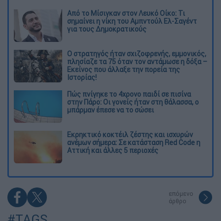
Από το Μίσιγκαν στον Λευκό Οίκο: Τι
σημαίνει η νίκη του Αμπντούλ Ελ-Σαγέντ
για τους Δημοκρατικούς
O στρατηγός ήταν σχιζοφρενής, εμμονικός,
πλησίαζε τα 75 όταν τον αντάμωσε η δόξα –
Εκείνος που άλλαξε την πορεία της
Ιστορίας!
Πώς πνίγηκε το 4χρονο παιδί σε πισίνα
στην Πάρο: Οι γονείς ήταν στη θάλασσα, ο
μπάρμαν έπεσε να το σώσει
Εκρηκτικό κοκτέιλ ζέστης και ισχυρών
ανέμων σήμερα: Σε κατάσταση Red Code η
Αττική και άλλες 5 περιοχές
επόμενο
άρθρο
#TAGS