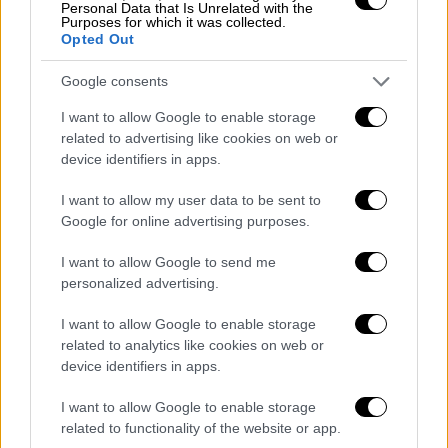
Personal Data that Is Unrelated with the
Ελένη. Για μια περίοδο ο συνθέτης αποζητεί
Purposes for which it was collected.
μια πιο ιδιωτική ζωή με την οικογένειά του,
Opted Out
ενώ ξεκινά η προετοιμασία του για το
Google consents
άνοιγμα ενός νέου κεφαλαίου στη μουσική
του: στον κορμό των νέων συνθέσεών του
I want to allow Google to enable storage
related to advertising like cookies on web or
εμφανίζονται μελωδικά ξεσπάσματα
device identifiers in apps.
στηριγμένα στην εκτεταμένη
πολυτονικότητα της αρμονικής του δομής –
I want to allow my user data to be sent to
καρποί της φαντασίας του–, που
Google for online advertising purposes.
ενισχύονται από το πάθος μιας
I want to allow Google to send me
ανεξάντλητης ζωτικότητας.
personalized advertising.
Από τις συνθέσεις αυτής της
I want to allow Google to enable storage
περιόδου σημειώνουμε έργα μουσικής
related to analytics like cookies on web or
δωματίου, τέσσερα κουαρτέτα, δύο σονάτες,
device identifiers in apps.
πέντε κομμάτια για βιολί και πιάνο. Από τα
I want to allow Google to enable storage
έργα ενόργανης μουσικής, το Κονσέρτο-
related to functionality of the website or app.
Ραψωδία για λύρα και συμφωνική