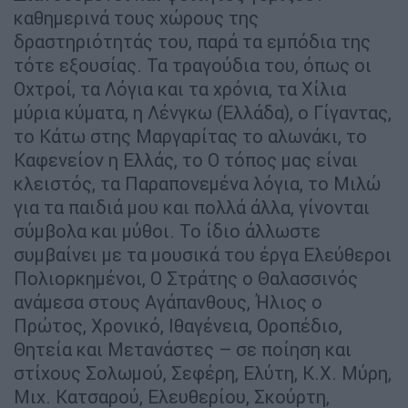
καθημερινά τους χώρους της
δραστηριότητάς του, παρά τα εμπόδια της
τότε εξουσίας. Τα τραγούδια του, όπως οι
Οχτροί, τα Λόγια και τα χρόνια, τα Χίλια
μύρια κύματα, η Λένγκω (Ελλάδα), ο Γίγαντας,
το Κάτω στης Μαργαρίτας το αλωνάκι, το
Καφενείον η Ελλάς, το Ο τόπος μας είναι
κλειστός, τα Παραπονεμένα λόγια, το Μιλώ
για τα παιδιά μου και πολλά άλλα, γίνονται
σύμβολα και μύθοι. Το ίδιο άλλωστε
συμβαίνει με τα μουσικά του έργα Ελεύθεροι
Πολιορκημένοι, Ο Στράτης ο Θαλασσινός
ανάμεσα στους Αγάπανθους, Ήλιος ο
Πρώτος, Χρονικό, Ιθαγένεια, Οροπέδιο,
Θητεία και Μετανάστες – σε ποίηση και
στίχους Σολωμού, Σεφέρη, Ελύτη, Κ.Χ. Μύρη,
Μιχ. Κατσαρού, Ελευθερίου, Σκούρτη,