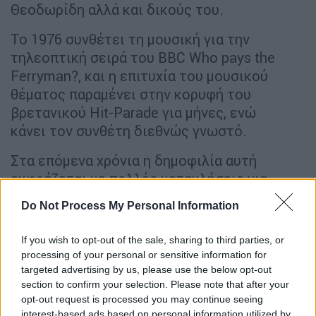
Θεοδωρίδη αλλά και δικούς του.
Το 1976 συνθέτει τη μουσική για την
τηλεοπτική σειρά του BBC Who pays the
Ferryman?, και η επιτυχία του μουσικού
θέματος παραμένει στην κορυφή του
βρετανικού Hit-Parade για μήνες, ενώ
κάνει τον συνθέτη διεθνώς γνωστό.
Στα επόμενα χρόνια η δημοφιλία αυτή
εκφράζεται με πολλές μετακλήσεις για
συναυλίες, και ο Μαρκόπουλος
Do Not Process My Personal Information
πραγματοποιεί αλλεπάλληλα ταξίδια ανά τον
κόσμο. Επισκέπτεται διαδοχικά, δίνοντας
If you wish to opt-out of the sale, sharing to third parties, or
συναυλίες με τα έργα του, τη Νέα Υόρκη, τη
processing of your personal or sensitive information for
Φιλαδέλφεια, το Σικάγο, το Σαν Φρανσίσκο,
targeted advertising by us, please use the below opt-out
section to confirm your selection. Please note that after your
το Τορόντο, το Μόντρεαλ, τη Στοκχόλμη, το
opt-out request is processed you may continue seeing
Άμστερνταμ, τη Νάπολη, το Παρίσι, το
interest-based ads based on personal information utilized by