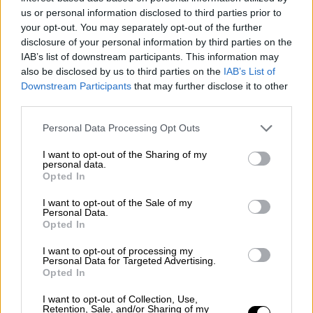
Βερολίνο, το Μόναχο, τη Φρανκφούρτη, τις
us or personal information disclosed to third parties prior to
Βρυξέλλες, το Λονδίνο καθώς και διάφορες
your opt-out. You may separately opt-out of the further
disclosure of your personal information by third parties on the
πόλεις της Ρωσίας και της Αυστραλίας.
IAB’s list of downstream participants. This information may
also be disclosed by us to third parties on the
IAB’s List of
Στην καλλιτεχνική του παραγωγή, βέβαια,
Downstream Participants
that may further disclose it to other
σημαντική θέση έχει η μουσική του για το
third parties.
θέατρο και τον κινηματογράφο: μουσική για
Please note that this website/app uses one or more Google
έργα του Ευριπίδη, του Αριστοφάνη, του
Personal Data Processing Opt Outs
services and may gather and store information including but
Μενάνδρου, του Σαίξπηρ, του Τσέχωφ, του
not limited to your visit or usage behaviour. You may click to
I want to opt-out of the Sharing of my
Μπέκετ αλλά και σύγχρονων Ελλήνων
personal data.
grant or deny consent to Google and its third-party tags to
Opted In
δραματουργών, και για ταινίες του
use your data for below specified purposes in below Google
consent section.
Κούνδουρου, του Ντασέν, του Κοσμάτου, του
I want to opt-out of the Sale of my
Personal Data.
Μανουσάκη, του Σκαλενάκη, του Γρηγορίου
Opted In
και άλλων.
I want to opt-out of processing my
Personal Data for Targeted Advertising.
Τον Ιανουάριο του 1981 ενώνεται και στη
Opted In
ζωή με την τραγουδίστρια και συνεργάτιδά
I want to opt-out of Collection, Use,
του Βασιλική Λαβίνα. Γεννιέται η κόρη τους
Retention, Sale, and/or Sharing of my