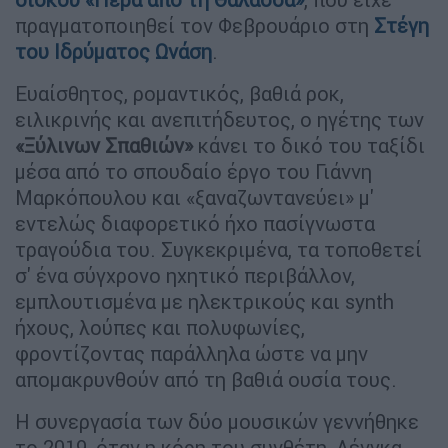
πραγματοποιηθεί τον Φεβρουάριο στη
Στέγη
του Ιδρύματος Ωνάση
.
Ευαίσθητος, ρομαντικός, βαθιά ροκ,
ειλικρινής και ανεπιτήδευτος, ο ηγέτης των
«Ξύλινων Σπαθιών»
κάνει το δικό του ταξίδι
μέσα από το σπουδαίο έργο του Γιάννη
Μαρκόπουλου και «ξαναζωντανεύει» μ'
εντελώς διαφορετικό ήχο πασίγνωστα
τραγούδια του. Συγκεκριμένα, τα τοποθετεί
σ' ένα σύγχρονο ηχητικό περιβάλλον,
εμπλουτισμένα με ηλεκτρικούς και synth
ήχους, λούπες και πολυφωνίες,
φροντίζοντας παράλληλα ώστε να μην
απομακρυνθούν από τη βαθιά ουσία τους.
Η συνεργασία των δύο μουσικών γεννήθηκε
το 2019, όταν η κόρη του συνθέτη, Λένγκα