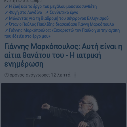
Ενότητες στο άρθρο:
📌 Η ζωή και το έργο του μεγάλου μουσικοσυνθέτη
📌 Φυγή στο Λονδίνο
📌 Συνθετικό έργο
📌 Μιλώντας για τη διαδρομή του σύγχρονου Ελληνισμού
📌 Όταν ο Παύλος Παυλίδης διασκεύασε Γιάννη Μαρκόπουλο
📌 Γιάννης Μαρκόπουλος: «Ευχαριστώ τον Παύλο για την αγάπη
που έδειξε στο έργο μου»
Γιάννης Μαρκόπουλος: Αυτή είναι η
αίτια θανάτου του - Η ιατρική
ενημέρωση
🕛 χρόνος ανάγνωσης: 12 λεπτά ┋