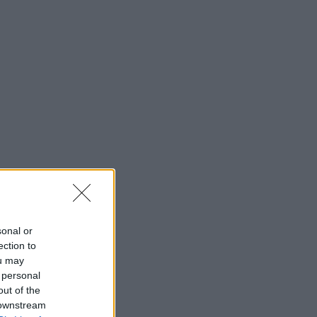
sonal or
ection to
ou may
 personal
out of the
 downstream