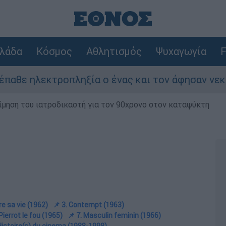
λάδα
Κόσμος
Αθλητισμός
Ψυχαγωγία
F
ηξία ο ένας και τον άφησαν νεκρό στο σημείο
μηση του ιατροδικαστή για τον 90χρονο στον καταψύκτη
vre sa vie (1962)
📌 3. Contempt (1963)
 Pierrot le fou (1965)
📌 7. Masculin feminin (1966)