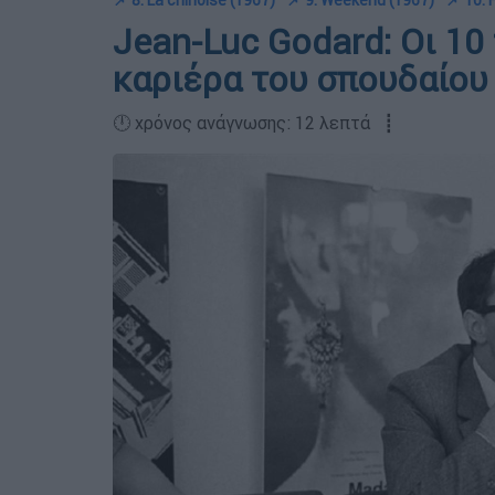
📌 8. La chinoise (1967)
📌 9. Weekend (1967)
📌 10. 
Jean-Luc Godard: Οι 10
καριέρα του σπουδαίου
🕛 χρόνος ανάγνωσης: 12 λεπτά ┋