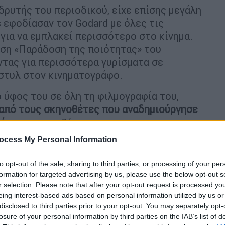
ιδρυτής του περιοδικού, είχε επίσης μεγάλη
s εφοδίασαν τον Godard με όλες τις
για να εμπλακεί περισσότερο στο κίνημα.
γιση «Παράδοση της ποιότητας» του
ντας για περισσότερα γυρίσματα σε
 στυλ στον κινηματογράφο.
ο ύφος του σε όλη τη φιλμογραφία του,
ς από τους σκηνοθέτες που αναδημιούργησε
ρές
, πειραματιζόμενος με την
ινηματογραφική φόρμα, αμφισβητώντας τα
ocess My Personal Information
ο δικό του ύφος.
to opt-out of the sale, sharing to third parties, or processing of your per
formation for targeted advertising by us, please use the below opt-out s
r selection. Please note that after your opt-out request is processed y
eing interest-based ads based on personal information utilized by us or
disclosed to third parties prior to your opt-out. You may separately opt-
losure of your personal information by third parties on the IAB’s list of