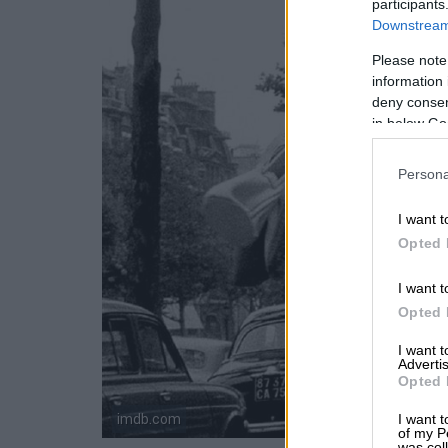
participants
Downstream 
Please note
information 
deny consent
in below Go
Persona
I want t
Opted 
I want t
Opted 
I want 
Advertis
Opted 
imdb.com
I want t
of my P
was col