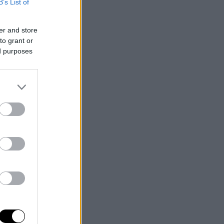
B’s List of
er and store
to grant or
ed purposes