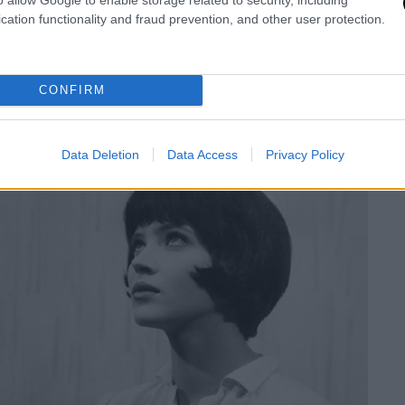
Γκοντάρ,
το μόνο που χρειάζεσαι για μια καλή
cation functionality and fraud prevention, and other user protection.
. Το Breathless είναι ένα εξαιρετικό
CONFIRM
Data Deletion
Data Access
Privacy Policy