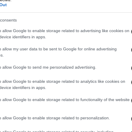
Out
Γκοντάρ, το
Breathless
είναι και η πιο
τές τον
Jean-Paul Belmondo
, ο οποίος
consents
ημοφιλείς ηθοποιούς του γαλλικού
ν
Jean Seberg,
το pixie κούρεμα της οποίας
o allow Google to enable storage related to advertising like cookies on
ία της ταινίας.
evice identifiers in apps.
 που γίνεται ρομαντική ταινία καθώς
o allow my user data to be sent to Google for online advertising
s.
 σπάει τους κανόνες της αφήγησης όπως
ump cuts
προστίθενται στο μοντάζ, το
to allow Google to send me personalized advertising.
οτελεί πλέον ταμπού, το
soundtrack
δεν
ιμένου είδους και η αφήγηση μεταπηδά
o allow Google to enable storage related to analytics like cookies on
ωρίς να προσφέρει τόσες πληροφορίες για
evice identifiers in apps.
αμβάνει το κοινό.
o allow Google to enable storage related to functionality of the website
κλημα
, το κύριο μέλημά της είναι η σχέση
ειότητά τους. Μετά το ειδύλλιό τους, το
o allow Google to enable storage related to personalization.
 υπάρχει σε όλη τη φιλμογραφία του
 από διαφορετικούς στόχους και απόψεις
o allow Google to enable storage related to security, including