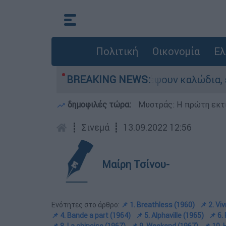
Πολιτική
Οικονομία
Ελ
ια: Πήγαν να κλέψουν καλώδια, έπαθε ηλεκτροπλ
BREAKING NEWS:
δημοφιλές τώρα:
Μυστράς: Η πρώτη εκτί
┋
Σινεμά
┋
13.09.2022 12:56
Μαίρη Τσίνου-
Ενότητες στο άρθρο:
📌 1. Breathless (1960)
📌 2. Vi
📌 4. Bande a part (1964)
📌 5. Alphaville (1965)
📌 6.