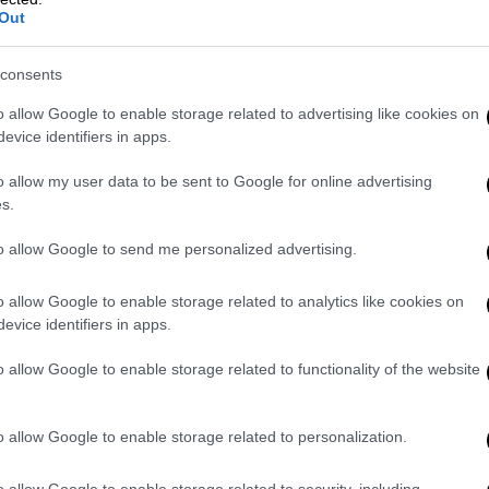
Πατέρας θύματος έμαθε ότι ο γιος
Out
του αγνοείται όταν ενημερώθηκε ότι
ο παππούς του είχε φύγει από τη ζωή
consents
o allow Google to enable storage related to advertising like cookies on
evice identifiers in apps.
o allow my user data to be sent to Google for online advertising
Αθλητισμός
|
27.12.2025 22:22
s.
Premier League: Η απίθανη Άστον
to allow Google to send me personalized advertising.
Βίλα νίκησε με ανατροπή την
Τσέλσι στο Λονδίνο και
o allow Google to enable storage related to analytics like cookies on
ονειρεύεται
evice identifiers in apps.
Η Άστον Βίλα επικράτησε 2-1 αν και
o allow Google to enable storage related to functionality of the website
βρέθηκε να χάνει με 1-0 από την
Τσέλσι
o allow Google to enable storage related to personalization.
o allow Google to enable storage related to security, including