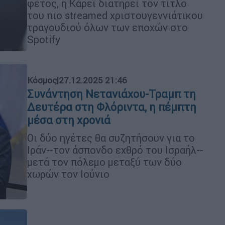
φέτος, η Κάρεϊ διατηρεί τον τίτλο
του πιο streamed χριστουγεννιάτικου
τραγουδιού όλων των εποχών στο
Spotify
Κόσμος
|
27.12.2025 21:46
Συνάντηση Νετανιάχου-Τραμπ τη
Δευτέρα στη Φλόριντα, η πέμπτη
μέσα στη χρονιά
Οι δύο ηγέτες θα συζητήσουν για το
Ιράν--τον άσπονδο εχθρό του Ισραήλ--
μετά τον πόλεμο μεταξύ των δύο
χωρών τον Ιούνιο