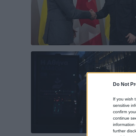
Do Not Pr
If you wish 
sensitive in
confirm you
continue se
information 
further disc