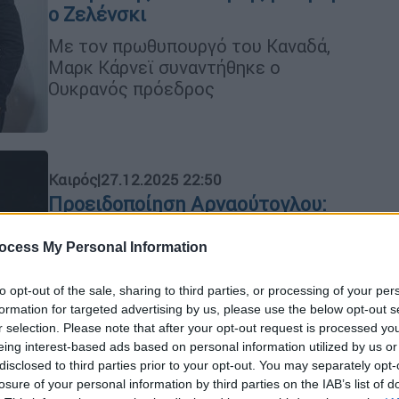
o Ζελένσκι
Με τον πρωθυπουργό του Καναδά,
Μαρκ Κάρνεϊ συναντήθηκε ο
Ουκρανός πρόεδρος
Καιρός
|
27.12.2025 22:50
Προειδοποίηση Αρναούτογλου:
Ποιες περιοχές κινδυνεύουν από
τα 11 μποφόρ και το ψύχος
ocess My Personal Information
Το πλέον επικίνδυνο
to opt-out of the sale, sharing to third parties, or processing of your per
διάστημα ορίζεται για την Κυριακή,
formation for targeted advertising by us, please use the below opt-out s
από τις 10 το πρωί έως τις 11 το
r selection. Please note that after your opt-out request is processed y
βράδυ
eing interest-based ads based on personal information utilized by us or
disclosed to third parties prior to your opt-out. You may separately opt-
losure of your personal information by third parties on the IAB’s list of