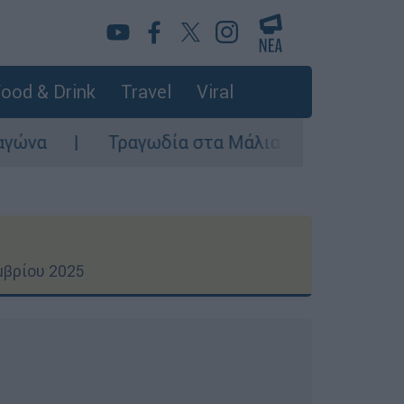
ood & Drink
Travel
Viral
αγωδία στα Μάλια: Μητέρα έπεσε από βάρκα και
μβρίου 2025