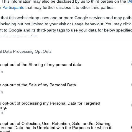
. This information may also be disclosed by us to third parties on the
IA
Ελλάδα
|
27.12.2025 22:40
Participants
that may further disclose it to other third parties.
«Ναι στον διάλογο, αλλά με
 that this website/app uses one or more Google services and may gath
μπλόκα»: Αντιδράσεις αγροτών
including but not limited to your visit or usage behaviour. You may click 
για τη συνάντηση στην Επανομή
 to Google and its third-party tags to use your data for below specifi
Θεσσαλονίκης
ogle consent section.
Για διασπαστική κίνηση κάνουν λόγο
l Data Processing Opt Outs
οι αγρότες σχετικά με την απόφαση
που ελήφθη στην Επανομή
o opt-out of the Sharing of my personal data.
Θεσσαλονίκης, δίνοντας «πράσινο»
In
φως για διάλογο με την κυβέρνηση
o opt-out of the Sale of my Personal Data.
In
Ελλάδα
|
27.12.2025 22:29
to opt-out of processing my Personal Data for Targeted
ing.
«Έπαιρνα τηλέφωνο και δεν το
In
σήκωνε»: Το τραγικό παιχνίδι της
o opt-out of Collection, Use, Retention, Sale, and/or Sharing
μοίρας στα Βαρδούσια
ersonal Data that Is Unrelated with the Purposes for which it
lected.