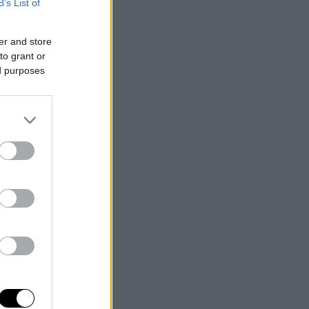
B’s List of
er and store
to grant or
ed purposes