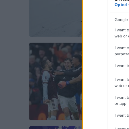
Opted 
Google 
I want t
web or d
I want t
purpose
I want 
I want t
web or d
I want t
or app.
I want t
I want t